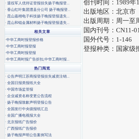
创刊时间：1989年
·
退役军人优待证登报挂失扬子晚报登...
·
香山红叶集团澧县分公司 扬子晚报登...
出版地区：北京市
·
昆山嘉栩电子科技扬子晚报登报遗失...
出版周期：周一至
·
昆山和锟金属材料扬子晚报登报遗失...
国内刊号：CN11-01
相关文章
国外代号：1-146
·
中华工商时报登报价格
·
中华工商时报登报
登报种类：国家级
·
中华工商时报登报
·
中华工商时报广告折扣,中华工商时报...
热门阅览
·
公告声明江苏商报登报挂失减资注销...
·
全国日报类报纸大全
·
中国市场监管报
·
企业减资名称变更公告流程
·
扬子晚报致歉声明登报公告
·
全国发行中央级报纸汇总
·
全国广播电视报大全
·
北京报纸广告报价
·
广西报纸广告报价
·
扬子晚报声明公告案例写法