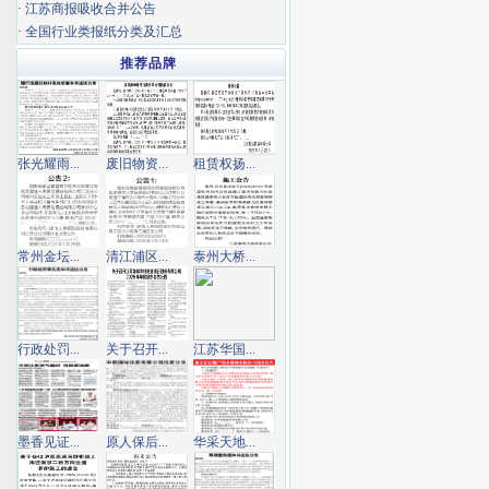
·
江苏商报吸收合并公告
·
全国行业类报纸分类及汇总
推荐品牌
张光耀雨...
废旧物资...
租赁权扬...
常州金坛...
清江浦区...
泰州大桥...
行政处罚...
关于召开...
江苏华国...
墨香见证...
原人保后...
华采天地...