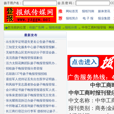
推
网站首页
报纸刊例
媒体资讯
荐
报纸简介
电 子 报
报业集团
您当前的位置：
传媒广告网
→
报纸传媒
→
报纸分类
→ 中华工商时报登报 · 
最新发布
·
出生医学证明遗失更名公告扬子晚报...
·
三知堂文化服务中心扬子晚报登报解...
·
无锡市惠山区党外知识分子联谊会扬...
·
吴沈燕扬子晚报登报道歉信
·
活力太阳花舞蹈队扬子晚报登报民办...
·
招租扬子晚报登报分类登报
·
石鼓路137号扬子晚报登报招租
·
退役军人优待证丢失出生医学证明扬...
中华工商
·
和凤镇平安志愿者协会扬子晚报登报...
·
会计师证书扬子晚报登报退役军人优...
中华工商时报刊登
·
珍珠泉度假区扬子晚报登报无主坟清...
中文名称：中华工
·
张光耀雨花拆迁办扬子晚报登报给你...
·
中邦敬诚工程咨询扬子晚报登报中标...
报刊类别：商务|金
·
长江商行宿迁分行李军 债权转让扬子...