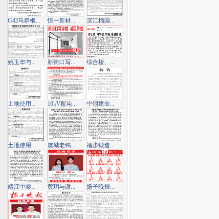
G42马群枢...
恒一新材...
滨江榴园...
姚玉华与...
新街口写...
综合楼、...
土地使用...
10kV配电...
中翎建业...
土地使用...
虞城老鸭...
福步锻造...
靖江中梁...
黄玥与谢...
扬子晚报...