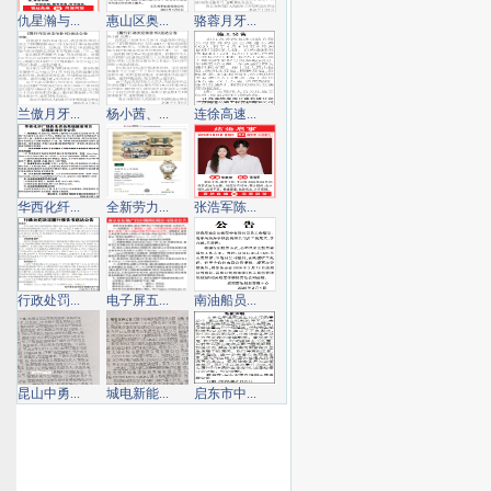
仇星瀚与...
惠山区奥...
骆蓉月牙...
兰傲月牙...
杨小茜、...
连徐高速...
华西化纤...
全新劳力...
张浩军陈...
行政处罚...
电子屏五...
南油船员...
昆山中勇...
城电新能...
启东市中...