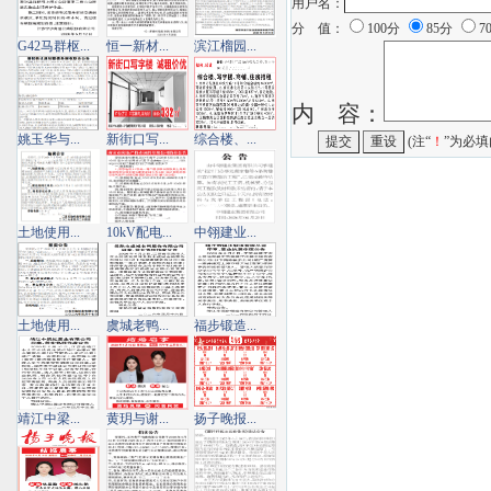
用户名：
分 值：
100分
85分
7
G42马群枢...
恒一新材...
滨江榴园...
内 容：
姚玉华与...
新街口写...
综合楼、...
(注“
！
”为必填
土地使用...
10kV配电...
中翎建业...
土地使用...
虞城老鸭...
福步锻造...
靖江中梁...
黄玥与谢...
扬子晚报...