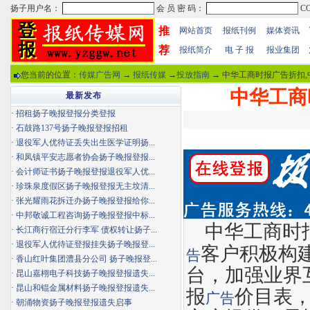
推
网站首页
报纸刊例
媒体资讯
荐
报纸简介
电 子 报
报业集团
您当前的位置：
传媒广告网
→
报纸传媒
→
投放指南
→ 中华工商时报广告折扣,
中华工商
最新发布
·
招租扬子晚报登报分类登报
·
石鼓路137号扬子晚报登报招租
·
退役军人优待证丢失出生医学证明扬...
·
和凤镇平安志愿者协会扬子晚报登报...
·
会计师证书扬子晚报登报退役军人优...
·
珍珠泉度假区扬子晚报登报无主坟清...
·
张光耀雨花拆迁办扬子晚报登报给你...
·
中邦敬诚工程咨询扬子晚报登报中标...
中华工商时
·
长江商行宿迁分行李军 债权转让扬子...
·
退役军人优待证登报挂失扬子晚报登...
客户积极构
告
·
香山红叶集团澧县分公司 扬子晚报登...
台，加强业界
·
昆山嘉栩电子科技扬子晚报登报遗失...
·
昆山和锟金属材料扬子晚报登报遗失...
报
价目表
广告
·
朝涌物资扬子晚报登报遗失启事