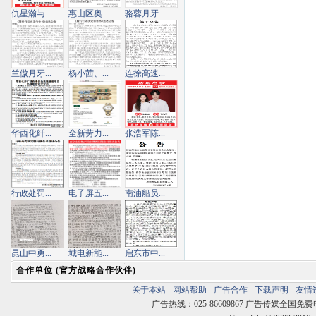
仇星瀚与...
惠山区奥...
骆蓉月牙...
兰傲月牙...
杨小茜、...
连徐高速...
华西化纤...
全新劳力...
张浩军陈...
行政处罚...
电子屏五...
南油船员...
昆山中勇...
城电新能...
启东市中...
合作单位 (官方战略合作伙伴)
关于本站
-
网站帮助
-
广告合作
-
下载声明
-
友情
广告热线：025-86609867 广告传媒全国免费电话:400