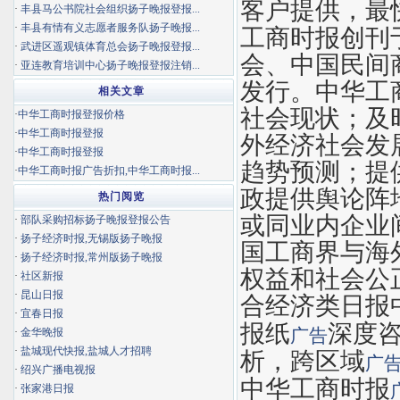
客户提供，最
·
丰县马公书院社会组织扬子晚报登报...
·
丰县有情有义志愿者服务队扬子晚报...
工商时报创刊
·
武进区遥观镇体育总会扬子晚报登报...
会、中国民间
·
亚连教育培训中心扬子晚报登报注销...
发行。中华工
相关文章
社会现状；及
·
中华工商时报登报价格
·
中华工商时报登报
外经济社会发
·
中华工商时报登报
趋势预测；提
·
中华工商时报广告折扣,中华工商时报...
政提供舆论阵
热门阅览
或同业内企业
·
部队采购招标扬子晚报登报公告
·
扬子经济时报,无锡版扬子晚报
国工商界与海
·
扬子经济时报,常州版扬子晚报
权益和社会公
·
社区新报
·
昆山日报
合经济类日报
·
宜春日报
报纸
深度
广告
·
金华晚报
·
盐城现代快报,盐城人才招聘
析，跨区域
广
·
绍兴广播电视报
中华工商时报
·
张家港日报