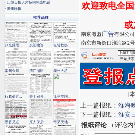
·
江阴日报人才招聘热线电话
欢迎致电全国免
·
湖州晚报
推荐品牌
或
广告
南京海盟
有限公
南京市新街口淮海路2号1
张光耀雨...
废旧物资...
租赁权扬...
<中华工商
常州金坛...
清江浦区...
泰州大桥...
索
[
本
行政处罚...
关于召开...
江苏华国...
上一篇报纸：
淮海
下一篇报纸：
淮安
墨香见证...
原人保后...
华采天地...
报纸评论
（评论内