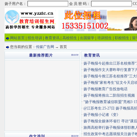
网站首页
|
招生培训
|
教育资讯
|
高校招生
|
出国留学
|
培训招生
|
职校招生
|
留
您当前的位置：
传媒广告网
→ 首页
more
最新推荐图片
教育资讯
·
扬子晚报今起推出江苏名校推荐“三大
·
扬子晚报作文大赛昨举行复赛下月9
·
扬子晚报今推江苏名校推荐“三大
·
扬子晚报“家有考生”征文今天启
·
扬子晚报教育广告投放电话
·
扬子晚报将推出二阶段招生视频
·
“扬子晚报教育诚信联盟”亮相3·1
·
@江苏考生:25-27日 扬子晚报高招
·
扬子晚报小记者《变》
·
扬子晚报全媒体环省行 寻访“课后服
·
旅商高校举行扬子晚报体悟职教人畅
·
招生政策中考志愿填报关注扬子
more
作文选刊