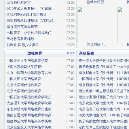
盐城市经贸...
·
工程师职称评审
02-20
·
2010年成人教育招生（协议班...
02-20
·
无锡VEPA金口才演讲培训
02-20
·
培训师资格认证培训（VEPA超...
02-20
·
南京疯狂英语集训营
02-20
·
出国留学，小语种培训成热门...
02-20
·
天材教育暑期辅导
02-20
美英加扬子...
·
伯利兹·国际少儿英语
02-20
more
远程教育
高校招生
·
中国农业大学网络教育学院
07-03
·
双一流大学扬子晚报发布最新招
·
上海市高校网络学院招生
07-03
·
扬子晚报教育招生南京工业大学招生
·
北京中医药大学远程教育六专...
07-03
·
南京邮电大学招生代码：1111扬子
·
中国人民大学网络教育
07-03
·
中国药科大学招生代码：1109扬子
·
北京大学现代远程教育
07-03
·
南京师范大学招生代码：1108扬子
·
北京大学现代远程教育
07-03
·
招生政策中考志愿填报关注扬子
·
中国石油大学远程教育学院招...
07-03
·
招生专家面对面扬子晚报助你“上
·
大连理工大学网络教育学院学...
07-03
·
南京农业大学招生代码：1107扬子
·
东北财经大学网络教育招生简...
07-03
·
南京信息工程大学招生代码：1106
·
西南交通大学网络教育学院高...
07-03
·
河海大学招生代码：1105扬子晚
·
福建师范大学网络高等学历教...
07-03
·
扬子晚报教育招生东南大学招生代码
·
北京航空航天大学网络学历教...
07-03
·
定向培养士官院校扬子晚报招生