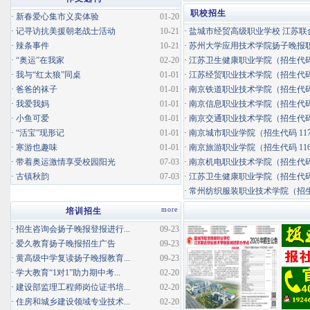
职校招生
·
新春爱心集市义卖体验
01-20
·
记寻访抗美援朝老战士活动
10-21
·
盐城市经贸高级职业学校 江苏联合
·
辣条事件
10-21
·
苏州大学应用技术学院扬子晚报职业
·
“奥运”在我家
02-20
·
江苏卫生健康职业学院（招生代码 
·
我与“红太狼”同桌
01-01
·
江苏经贸职业技术学院（招生代码 
·
爸爸的袜子
01-01
·
南京铁道职业技术学院（招生代码 
·
我爱我妈
01-01
·
南京信息职业技术学院（招生代码 
·
小鱼可爱
01-01
·
南京交通职业技术学院（招生代码 
·
“活宝”现形记
01-01
·
南京城市职业学院（招生代码 117
·
寒游也趣味
01-01
·
南京旅游职业学院（招生代码 116
·
带着奥运激情享受校园阳光
07-03
·
南京机电职业技术学院（招生代码 
·
古镇秋韵
07-03
·
江苏卫生健康职业学院（招生代码 
·
常州纺织服装职业技术学院（招生代码 
more
培训招生
·
招生咨询会扬子晚报登报进行...
09-23
·
爱久教育扬子晚报招生广告
09-23
·
黄高级中学复读扬子晚报教育...
09-23
·
学大教育“1对1”助力期中考...
02-20
·
建设部监理工程师岗位证书培...
02-20
·
住房和城乡建设领域专业技术...
02-20