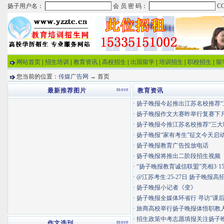
网站首页
|
招生培训
|
教育资讯
|
高校招生
|
出国留学
|
培训招生
|
职校招生
|
留
您当前的位置：
传媒广告网
→ 首页
more
最新推荐图片
教育资讯
·
扬子晚报今起推出江苏名校推荐“三大
·
扬子晚报作文大赛昨举行复赛下月9
·
扬子晚报今推江苏名校推荐“三大
·
扬子晚报“家有考生”征文今天启
·
扬子晚报教育广告投放电话
·
扬子晚报将推出二阶段招生视频
·
“扬子晚报教育诚信联盟”亮相3·1
·
@江苏考生:25-27日 扬子晚报高招
·
扬子晚报小记者《变》
·
扬子晚报全媒体环省行 寻访“课后服
·
旅商高校举行扬子晚报体悟职教人畅
·
招生政策中考志愿填报关注扬子
more
作文选刊