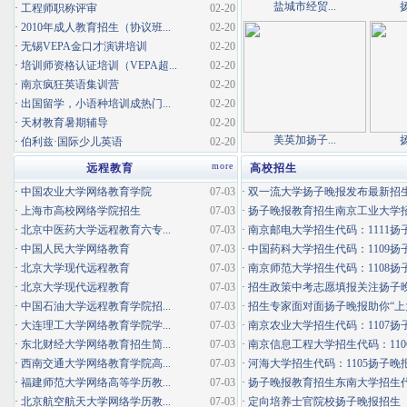
盐城市经贸...
·
工程师职称评审
02-20
·
2010年成人教育招生（协议班...
02-20
·
无锡VEPA金口才演讲培训
02-20
·
培训师资格认证培训（VEPA超...
02-20
·
南京疯狂英语集训营
02-20
·
出国留学，小语种培训成热门...
02-20
·
天材教育暑期辅导
02-20
美英加扬子...
·
伯利兹·国际少儿英语
02-20
more
远程教育
高校招生
·
中国农业大学网络教育学院
07-03
·
双一流大学扬子晚报发布最新招
·
上海市高校网络学院招生
07-03
·
扬子晚报教育招生南京工业大学招生
·
北京中医药大学远程教育六专...
07-03
·
南京邮电大学招生代码：1111扬子
·
中国人民大学网络教育
07-03
·
中国药科大学招生代码：1109扬子
·
北京大学现代远程教育
07-03
·
南京师范大学招生代码：1108扬子
·
北京大学现代远程教育
07-03
·
招生政策中考志愿填报关注扬子
·
中国石油大学远程教育学院招...
07-03
·
招生专家面对面扬子晚报助你“上
·
大连理工大学网络教育学院学...
07-03
·
南京农业大学招生代码：1107扬子
·
东北财经大学网络教育招生简...
07-03
·
南京信息工程大学招生代码：1106
·
西南交通大学网络教育学院高...
07-03
·
河海大学招生代码：1105扬子晚
·
福建师范大学网络高等学历教...
07-03
·
扬子晚报教育招生东南大学招生代码
·
北京航空航天大学网络学历教...
07-03
·
定向培养士官院校扬子晚报招生