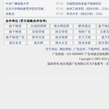
·
中央广播电视大学
07-03
·
无锡慧源高复扬子晚报招生
·
北京大学网络教育学院学历教...
07-03
·
徐州工程学院（招生代码：1224
·
张教员
07-03
·
常州大学（招生代码：1242）
合作单位 (官方战略合作伙伴)
扬子晚报
白酒招商网
酒水网招商
醉境酒业
扬子晚
扬子晚报
在线登报
南京登报
地铁广告
古家
扬子晚报广告
新华日报
南京电梯
东方卫报
扬子
酒水名录
酒水网
酒水企业
报业传媒
南京晨
关于本站
-
网站帮助
-
广告合作
-
下载声明
-
友情
广告热线：025-86609867 广告传媒全国免费电话:400
Copyright © 2003-2016 
版权所有 南京海盟广告有限公司 ICP备案号：
苏