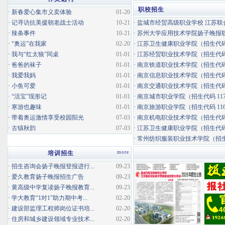
职校招生
·
新春爱心集市义卖体验
01-20
·
记寻访抗美援朝老战士活动
10-21
·
盐城市经贸高级职业学校 江苏联合
·
辣条事件
10-21
·
苏州大学应用技术学院扬子晚报职业
·
“奥运”在我家
02-20
·
江苏卫生健康职业学院（招生代码 
·
我与“红太狼”同桌
01-01
·
江苏经贸职业技术学院（招生代码 
·
爸爸的袜子
01-01
·
南京铁道职业技术学院（招生代码 
·
我爱我妈
01-01
·
南京信息职业技术学院（招生代码 
·
小鱼可爱
01-01
·
南京交通职业技术学院（招生代码 
·
“活宝”现形记
01-01
·
南京城市职业学院（招生代码 117
·
寒游也趣味
01-01
·
南京旅游职业学院（招生代码 116
·
带着奥运激情享受校园阳光
07-03
·
南京机电职业技术学院（招生代码 
·
古镇秋韵
07-03
·
江苏卫生健康职业学院（招生代码 
·
常州纺织服装职业技术学院（招生代码 
more
培训招生
·
招生咨询会扬子晚报登报进行...
09-23
·
爱久教育扬子晚报招生广告
09-23
·
黄高级中学复读扬子晚报教育...
09-23
·
学大教育“1对1”助力期中考...
02-20
·
建设部监理工程师岗位证书培...
02-20
·
住房和城乡建设领域专业技术...
02-20