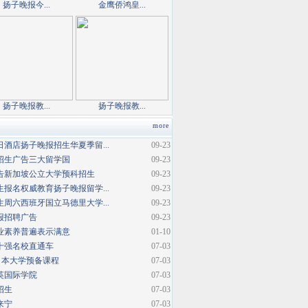
扬子晚报今...
金鹰侨鸿皇...
扬子晚报教...
扬子晚报教...
more
酒店扬子晚报招生华夏季留...
09-23
招生广告三大留学国
09-23
告新加坡公立大学预科招生
09-23
报名权威教育扬子晚报留学...
09-23
周六西班牙国立马德里大学...
09-23
报招聘广告
09-23
业素养普遍表示满意
01-10
十强名校直通车
07-03
日本大学预备课程
07-03
英国际学院
07-03
招生
07-03
来宁
07-03