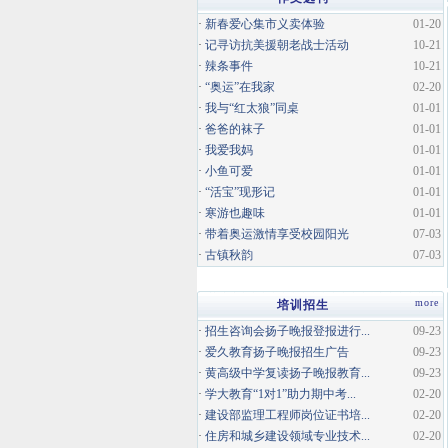
·
新春爱心集市义卖体验
01-20
·
记寻访抗美援朝老战士活动
10-21
·
辣条事件
10-21
·
“奥运”在我家
02-20
·
我与“红太狼”同桌
01-01
·
爸爸的袜子
01-01
·
我爱我妈
01-01
·
小鱼可爱
01-01
·
“活宝”现形记
01-01
·
寒游也趣味
01-01
·
带着奥运激情享受校园阳光
07-03
·
古镇秋韵
07-03
more
培训招生
·
招生咨询会扬子晚报登报进行...
09-23
·
爱久教育扬子晚报招生广告
09-23
·
黄高级中学复读扬子晚报教育...
09-23
·
学大教育“1对1”助力期中考...
02-20
·
建设部监理工程师岗位证书培...
02-20
·
住房和城乡建设领域专业技术...
02-20