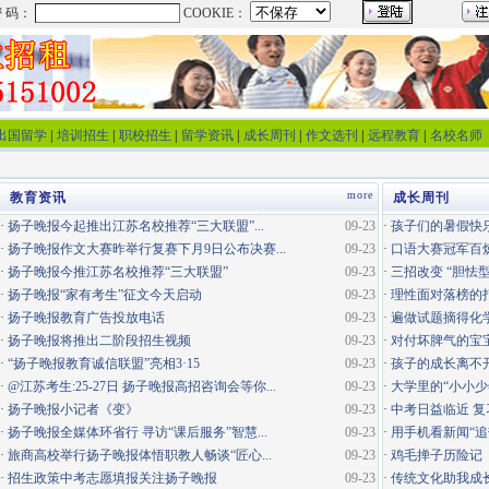
出国留学
|
培训招生
|
职校招生
|
留学资讯
|
成长周刊
|
作文选刊
|
远程教育
|
名校名师
more
教育资讯
成长周刊
·
扬子晚报今起推出江苏名校推荐“三大联盟”...
09-23
·
孩子们的暑假快
·
扬子晚报作文大赛昨举行复赛下月9日公布决赛...
09-23
·
口语大赛冠军百
·
扬子晚报今推江苏名校推荐“三大联盟”
09-23
·
三招改变 “胆怯
·
扬子晚报“家有考生”征文今天启动
09-23
·
理性面对落榜的
·
扬子晚报教育广告投放电话
09-23
·
遍做试题摘得化
·
扬子晚报将推出二阶段招生视频
09-23
·
对付坏脾气的宝
·
“扬子晚报教育诚信联盟”亮相3·15
09-23
·
孩子的成长离不
·
@江苏考生:25-27日 扬子晚报高招咨询会等你...
09-23
·
大学里的“小小少
·
扬子晚报小记者《变》
09-23
·
中考日益临近 
·
扬子晚报全媒体环省行 寻访“课后服务”智慧...
09-23
·
用手机看新闻“追
·
旅商高校举行扬子晚报体悟职教人畅谈“匠心...
09-23
·
鸡毛掸子历险记
·
招生政策中考志愿填报关注扬子晚报
09-23
·
传统文化助我成