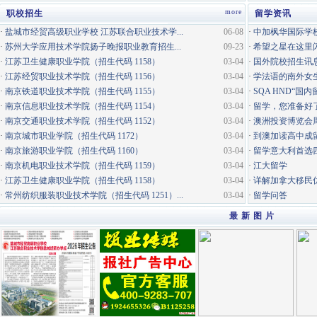
more
职校招生
留学资讯
·
盐城市经贸高级职业学校 江苏联合职业技术学...
06-08
·
中加枫华国际学校
·
苏州大学应用技术学院扬子晚报职业教育招生...
09-23
·
希望之星在这里
·
江苏卫生健康职业学院（招生代码 1158）
03-04
·
国外院校招生讯
·
江苏经贸职业技术学院（招生代码 1156）
03-04
·
学法语的南外女
·
南京铁道职业技术学院（招生代码 1155）
03-04
·
SQA HND“国
·
南京信息职业技术学院（招生代码 1154）
03-04
·
留学，您准备好
·
南京交通职业技术学院（招生代码 1152）
03-04
·
澳洲投资博览会
·
南京城市职业学院（招生代码 1172）
03-04
·
到澳加读高中成
·
南京旅游职业学院（招生代码 1160）
03-04
·
留学意大利首选
·
南京机电职业技术学院（招生代码 1159）
03-04
·
江大留学
·
江苏卫生健康职业学院（招生代码 1158）
03-04
·
详解加拿大移民
·
常州纺织服装职业技术学院（招生代码 1251）...
03-04
·
留学问答
最 新 图 片