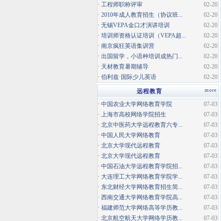
·
工程师职称评审
02-20
·
2010年成人教育招生（协议班...
02-20
·
无锡VEPA金口才演讲培训
02-20
·
培训师资格认证培训（VEPA超...
02-20
·
南京疯狂英语集训营
02-20
·
出国留学，小语种培训成热门...
02-20
·
天材教育暑期辅导
02-20
·
伯利兹·国际少儿英语
02-20
more
远程教育
·
中国农业大学网络教育学院
07-03
·
上海市高校网络学院招生
07-03
·
北京中医药大学远程教育六专...
07-03
·
中国人民大学网络教育
07-03
·
北京大学现代远程教育
07-03
·
北京大学现代远程教育
07-03
·
中国石油大学远程教育学院招...
07-03
·
大连理工大学网络教育学院学...
07-03
·
东北财经大学网络教育招生简...
07-03
·
西南交通大学网络教育学院高...
07-03
·
福建师范大学网络高等学历教...
07-03
·
北京航空航天大学网络学历教...
07-03