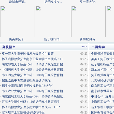
盐城市经贸...
扬子晚报今...
双一流大学...
美英加扬子...
扬子晚报招...
新加坡初高...
more
高校招生
出国留学
·
双一流大学扬子晚报发布最新招生政策
09-23
·
金鹰侨鸿皇冠假日
·
扬子晚报教育招生南京工业大学招生代码：11...
09-23
·
美英加扬子晚报
·
南京邮电大学招生代码：1111扬子晚报教育招...
09-23
·
扬子晚报招生广
·
中国药科大学招生代码：1109扬子晚报教育招...
09-23
·
新加坡初高中招生
·
南京师范大学招生代码：1108扬子晚报教育招...
09-23
·
扬子晚报教育招生
·
招生政策中考志愿填报关注扬子晚报
09-23
·
北美移民扬子晚
·
招生专家面对面扬子晚报助你“上大学”
09-23
·
南京理工大学职
·
南京农业大学招生代码：1107扬子晚报教育招...
09-23
·
南京独家世界五
·
南京信息工程大学招生代码：1106扬子晚报教...
09-23
·
中日合作--直升
·
河海大学招生代码：1105扬子晚报教育招生
09-23
·
上海理工大学中
·
扬子晚报教育招生东南大学招生代码：1102
09-23
·
新加坡理工学院
·
定向培养士官院校扬子晚报招生
09-23
·
国际教育咨询会