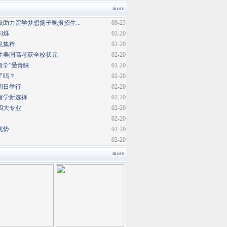
more
助力留学梦想扬子晚报招生...
09-23
闪烁
02-20
息集粹
02-20
生美国高考获全校状元
02-20
内留学”受青睐
02-20
了吗？
02-20
周日举行
02-20
留学新选择
02-20
四大专业
02-20
02-20
优势
02-20
02-20
more