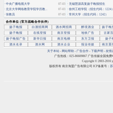
·
中央广播电视大学
07-03
·
无锡慧源高复扬子晚报招生
·
北京大学网络教育学院学历教...
07-03
·
徐州工程学院（招生代码：1224
·
张教员
07-03
·
常州大学（招生代码：1242）
合作单位 (官方战略合作伙伴)
扬子晚报
白酒招商网
酒水网招商
醉境酒业
扬子晚
扬子晚报
在线登报
南京登报
地铁广告
古家
扬子晚报广告
新华日报
南京电梯
东方卫报
扬子
酒水名录
酒水网
酒水企业
报业传媒
南京晨
关于本站
-
网站帮助
-
广告合作
-
下载声明
-
友情
广告热线：025-86609867 广告传媒全国免费电话:400
Copyright © 2003-2016 
版权所有 南京海盟广告有限公司 ICP备案号：
苏