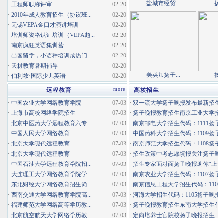
盐城市经贸...
·
工程师职称评审
02-20
·
2010年成人教育招生（协议班...
02-20
·
无锡VEPA金口才演讲培训
02-20
·
培训师资格认证培训（VEPA超...
02-20
·
南京疯狂英语集训营
02-20
·
出国留学，小语种培训成热门...
02-20
·
天材教育暑期辅导
02-20
美英加扬子...
·
伯利兹·国际少儿英语
02-20
more
远程教育
高校招生
·
中国农业大学网络教育学院
07-03
·
双一流大学扬子晚报发布最新招
·
上海市高校网络学院招生
07-03
·
扬子晚报教育招生南京工业大学招生
·
北京中医药大学远程教育六专...
07-03
·
南京邮电大学招生代码：1111扬子
·
中国人民大学网络教育
07-03
·
中国药科大学招生代码：1109扬子
·
北京大学现代远程教育
07-03
·
南京师范大学招生代码：1108扬子
·
北京大学现代远程教育
07-03
·
招生政策中考志愿填报关注扬子
·
中国石油大学远程教育学院招...
07-03
·
招生专家面对面扬子晚报助你“上
·
大连理工大学网络教育学院学...
07-03
·
南京农业大学招生代码：1107扬子
·
东北财经大学网络教育招生简...
07-03
·
南京信息工程大学招生代码：1106
·
西南交通大学网络教育学院高...
07-03
·
河海大学招生代码：1105扬子晚
·
福建师范大学网络高等学历教...
07-03
·
扬子晚报教育招生东南大学招生代码
·
北京航空航天大学网络学历教...
07-03
·
定向培养士官院校扬子晚报招生