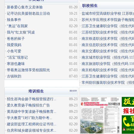
职校招生
·
新春爱心集市义卖体验
01-20
·
记寻访抗美援朝老战士活动
10-21
·
盐城市经贸高级职业学校 江苏联合
·
辣条事件
10-21
·
苏州大学应用技术学院扬子晚报职业
·
“奥运”在我家
02-20
·
江苏卫生健康职业学院（招生代码 
·
我与“红太狼”同桌
01-01
·
江苏经贸职业技术学院（招生代码 
·
爸爸的袜子
01-01
·
南京铁道职业技术学院（招生代码 
·
我爱我妈
01-01
·
南京信息职业技术学院（招生代码 
·
小鱼可爱
01-01
·
南京交通职业技术学院（招生代码 
·
“活宝”现形记
01-01
·
南京城市职业学院（招生代码 117
·
寒游也趣味
01-01
·
南京旅游职业学院（招生代码 116
·
带着奥运激情享受校园阳光
07-03
·
南京机电职业技术学院（招生代码 
·
古镇秋韵
07-03
·
江苏卫生健康职业学院（招生代码 
·
常州纺织服装职业技术学院（招生代码 
more
培训招生
·
招生咨询会扬子晚报登报进行...
09-23
·
爱久教育扬子晚报招生广告
09-23
·
黄高级中学复读扬子晚报教育...
09-23
·
学大教育“1对1”助力期中考...
02-20
·
建设部监理工程师岗位证书培...
02-20
·
住房和城乡建设领域专业技术...
02-20