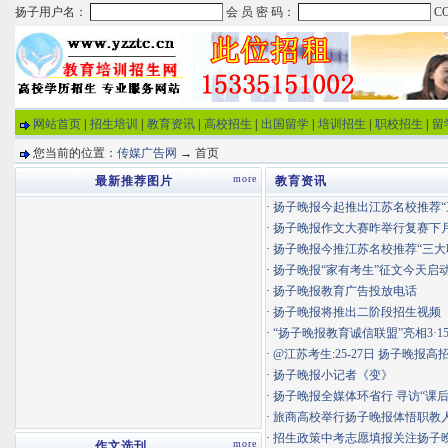
网站首页
|
招生培训
|
教育资讯
|
高校招生
|
出国留学
|
培训招生
|
职校招生
|
留
您当前的位置：
传媒广告网
→ 首页
more
最新推荐图片
教育资讯
·
扬子晚报今起推出江苏名校推荐“三大
·
扬子晚报作文大赛昨举行复赛下月9
·
扬子晚报今推江苏名校推荐“三大
·
扬子晚报“家有考生”征文今天启
·
扬子晚报教育广告投放电话
·
扬子晚报将推出二阶段招生视频
·
“扬子晚报教育诚信联盟”亮相3·1
·
@江苏考生:25-27日 扬子晚报高招
·
扬子晚报小记者《变》
·
扬子晚报全媒体环省行 寻访“课后服
·
旅商高校举行扬子晚报体悟职教人畅
·
招生政策中考志愿填报关注扬子
more
作文选刊