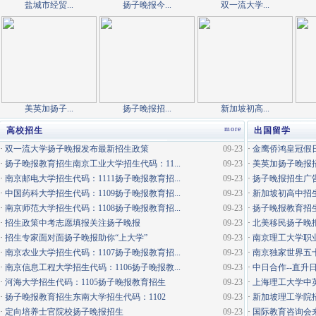
盐城市经贸...
扬子晚报今...
双一流大学...
美英加扬子...
扬子晚报招...
新加坡初高...
more
高校招生
出国留学
·
双一流大学扬子晚报发布最新招生政策
09-23
·
金鹰侨鸿皇冠假日
·
扬子晚报教育招生南京工业大学招生代码：11...
09-23
·
美英加扬子晚报
·
南京邮电大学招生代码：1111扬子晚报教育招...
09-23
·
扬子晚报招生广
·
中国药科大学招生代码：1109扬子晚报教育招...
09-23
·
新加坡初高中招生
·
南京师范大学招生代码：1108扬子晚报教育招...
09-23
·
扬子晚报教育招生
·
招生政策中考志愿填报关注扬子晚报
09-23
·
北美移民扬子晚
·
招生专家面对面扬子晚报助你“上大学”
09-23
·
南京理工大学职
·
南京农业大学招生代码：1107扬子晚报教育招...
09-23
·
南京独家世界五
·
南京信息工程大学招生代码：1106扬子晚报教...
09-23
·
中日合作--直升
·
河海大学招生代码：1105扬子晚报教育招生
09-23
·
上海理工大学中
·
扬子晚报教育招生东南大学招生代码：1102
09-23
·
新加坡理工学院
·
定向培养士官院校扬子晚报招生
09-23
·
国际教育咨询会