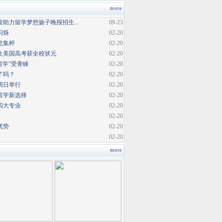
more
助力留学梦想扬子晚报招生...
09-23
闪烁
02-20
息集粹
02-20
生美国高考获全校状元
02-20
内留学”受青睐
02-20
了吗？
02-20
周日举行
02-20
留学新选择
02-20
四大专业
02-20
02-20
优势
02-20
02-20
more