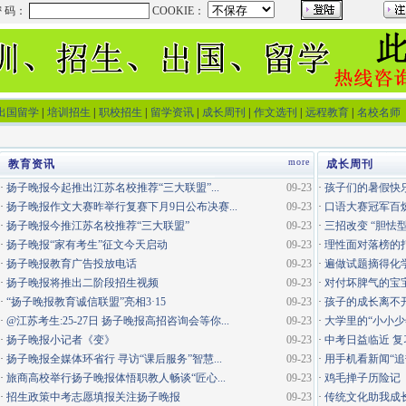
出国留学
|
培训招生
|
职校招生
|
留学资讯
|
成长周刊
|
作文选刊
|
远程教育
|
名校名师
more
教育资讯
成长周刊
·
扬子晚报今起推出江苏名校推荐“三大联盟”...
09-23
·
孩子们的暑假快
·
扬子晚报作文大赛昨举行复赛下月9日公布决赛...
09-23
·
口语大赛冠军百
·
扬子晚报今推江苏名校推荐“三大联盟”
09-23
·
三招改变 “胆怯
·
扬子晚报“家有考生”征文今天启动
09-23
·
理性面对落榜的
·
扬子晚报教育广告投放电话
09-23
·
遍做试题摘得化
·
扬子晚报将推出二阶段招生视频
09-23
·
对付坏脾气的宝
·
“扬子晚报教育诚信联盟”亮相3·15
09-23
·
孩子的成长离不
·
@江苏考生:25-27日 扬子晚报高招咨询会等你...
09-23
·
大学里的“小小少
·
扬子晚报小记者《变》
09-23
·
中考日益临近 
·
扬子晚报全媒体环省行 寻访“课后服务”智慧...
09-23
·
用手机看新闻“追
·
旅商高校举行扬子晚报体悟职教人畅谈“匠心...
09-23
·
鸡毛掸子历险记
·
招生政策中考志愿填报关注扬子晚报
09-23
·
传统文化助我成