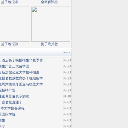
扬子晚报今...
金鹰侨鸿皇...
扬子晚报教...
扬子晚报教...
more
酒店扬子晚报招生华夏季留...
09-23
招生广告三大留学国
09-23
告新加坡公立大学预科招生
09-23
报名权威教育扬子晚报留学...
09-23
周六西班牙国立马德里大学...
09-23
报招聘广告
09-23
业素养普遍表示满意
01-10
十强名校直通车
07-03
日本大学预备课程
07-03
英国际学院
07-03
招生
07-03
来宁
07-03