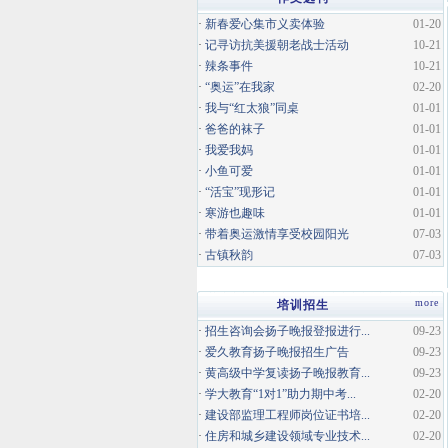
·
新春爱心集市义卖体验
01-20
·
记寻访抗美援朝老战士活动
10-21
·
辣条事件
10-21
·
“奥运”在我家
02-20
·
我与“红太狼”同桌
01-01
·
爸爸的袜子
01-01
·
我爱我妈
01-01
·
小鱼可爱
01-01
·
“活宝”现形记
01-01
·
寒游也趣味
01-01
·
带着奥运激情享受校园阳光
07-03
·
古镇秋韵
07-03
more
培训招生
·
招生咨询会扬子晚报登报进行...
09-23
·
爱久教育扬子晚报招生广告
09-23
·
黄高级中学复读扬子晚报教育...
09-23
·
学大教育“1对1”助力期中考...
02-20
·
建设部监理工程师岗位证书培...
02-20
·
住房和城乡建设领域专业技术...
02-20