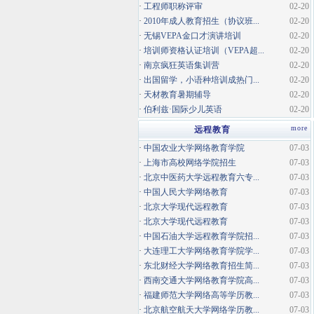
·
工程师职称评审
02-20
·
2010年成人教育招生（协议班...
02-20
·
无锡VEPA金口才演讲培训
02-20
·
培训师资格认证培训（VEPA超...
02-20
·
南京疯狂英语集训营
02-20
·
出国留学，小语种培训成热门...
02-20
·
天材教育暑期辅导
02-20
·
伯利兹·国际少儿英语
02-20
more
远程教育
·
中国农业大学网络教育学院
07-03
·
上海市高校网络学院招生
07-03
·
北京中医药大学远程教育六专...
07-03
·
中国人民大学网络教育
07-03
·
北京大学现代远程教育
07-03
·
北京大学现代远程教育
07-03
·
中国石油大学远程教育学院招...
07-03
·
大连理工大学网络教育学院学...
07-03
·
东北财经大学网络教育招生简...
07-03
·
西南交通大学网络教育学院高...
07-03
·
福建师范大学网络高等学历教...
07-03
·
北京航空航天大学网络学历教...
07-03