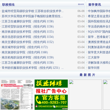
more
职校招生
留学资讯
·
盐城市经贸高级职业学校 江苏联合职业技术学...
06-08
·
中加枫华国际学校
·
苏州大学应用技术学院扬子晚报职业教育招生...
09-23
·
希望之星在这里
·
江苏卫生健康职业学院（招生代码 1158）
03-04
·
国外院校招生讯
·
江苏经贸职业技术学院（招生代码 1156）
03-04
·
学法语的南外女
·
南京铁道职业技术学院（招生代码 1155）
03-04
·
SQA HND“国
·
南京信息职业技术学院（招生代码 1154）
03-04
·
留学，您准备好
·
南京交通职业技术学院（招生代码 1152）
03-04
·
澳洲投资博览会
·
南京城市职业学院（招生代码 1172）
03-04
·
到澳加读高中成
·
南京旅游职业学院（招生代码 1160）
03-04
·
留学意大利首选
·
南京机电职业技术学院（招生代码 1159）
03-04
·
江大留学
·
江苏卫生健康职业学院（招生代码 1158）
03-04
·
详解加拿大移民
·
常州纺织服装职业技术学院（招生代码 1251）...
03-04
·
留学问答
最 新 图 片