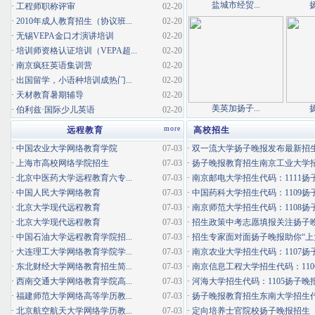
盐城市经贸...
·
工程师职称评审
02-20
·
2010年成人教育招生（协议班...
02-20
·
无锡VEPA金口才演讲培训
02-20
·
培训师资格认证培训（VEPA超...
02-20
·
南京疯狂英语集训营
02-20
·
出国留学，小语种培训成热门...
02-20
·
天材教育暑期辅导
02-20
美英加扬子...
·
伯利兹·国际少儿英语
02-20
more
远程教育
高校招生
·
中国农业大学网络教育学院
07-03
·
双一流大学扬子晚报发布最新招
·
上海市高校网络学院招生
07-03
·
扬子晚报教育招生南京工业大学招生
·
北京中医药大学远程教育六专...
07-03
·
南京邮电大学招生代码：1111扬子
·
中国人民大学网络教育
07-03
·
中国药科大学招生代码：1109扬子
·
北京大学现代远程教育
07-03
·
南京师范大学招生代码：1108扬子
·
北京大学现代远程教育
07-03
·
招生政策中考志愿填报关注扬子
·
中国石油大学远程教育学院招...
07-03
·
招生专家面对面扬子晚报助你“上
·
大连理工大学网络教育学院学...
07-03
·
南京农业大学招生代码：1107扬子
·
东北财经大学网络教育招生简...
07-03
·
南京信息工程大学招生代码：1106
·
西南交通大学网络教育学院高...
07-03
·
河海大学招生代码：1105扬子晚
·
福建师范大学网络高等学历教...
07-03
·
扬子晚报教育招生东南大学招生代码
·
北京航空航天大学网络学历教...
07-03
·
定向培养士官院校扬子晚报招生