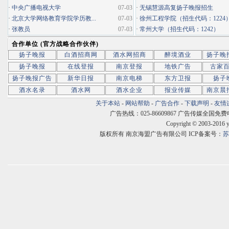
·
中央广播电视大学
07-03
·
无锡慧源高复扬子晚报招生
·
北京大学网络教育学院学历教...
07-03
·
徐州工程学院（招生代码：1224
·
张教员
07-03
·
常州大学（招生代码：1242）
合作单位 (官方战略合作伙伴)
扬子晚报
白酒招商网
酒水网招商
醉境酒业
扬子晚
扬子晚报
在线登报
南京登报
地铁广告
古家
扬子晚报广告
新华日报
南京电梯
东方卫报
扬子
酒水名录
酒水网
酒水企业
报业传媒
南京晨
关于本站
-
网站帮助
-
广告合作
-
下载声明
-
友情
广告热线：025-86609867 广告传媒全国免费电话:400
Copyright © 2003-2016 
版权所有 南京海盟广告有限公司 ICP备案号：
苏