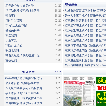
职校招生
·
新春爱心集市义卖体验
01-20
·
记寻访抗美援朝老战士活动
10-21
·
盐城市经贸高级职业学校 江苏联合
·
辣条事件
10-21
·
苏州大学应用技术学院扬子晚报职业
·
“奥运”在我家
02-20
·
江苏卫生健康职业学院（招生代码 
·
我与“红太狼”同桌
01-01
·
江苏经贸职业技术学院（招生代码 
·
爸爸的袜子
01-01
·
南京铁道职业技术学院（招生代码 
·
我爱我妈
01-01
·
南京信息职业技术学院（招生代码 
·
小鱼可爱
01-01
·
南京交通职业技术学院（招生代码 
·
“活宝”现形记
01-01
·
南京城市职业学院（招生代码 117
·
寒游也趣味
01-01
·
南京旅游职业学院（招生代码 116
·
带着奥运激情享受校园阳光
07-03
·
南京机电职业技术学院（招生代码 
·
古镇秋韵
07-03
·
江苏卫生健康职业学院（招生代码 
·
常州纺织服装职业技术学院（招生代码 
more
培训招生
·
招生咨询会扬子晚报登报进行...
09-23
·
爱久教育扬子晚报招生广告
09-23
·
黄高级中学复读扬子晚报教育...
09-23
·
学大教育“1对1”助力期中考...
02-20
·
建设部监理工程师岗位证书培...
02-20
·
住房和城乡建设领域专业技术...
02-20