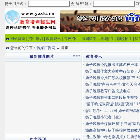
网站首页
|
招生培训
|
教育资讯
|
高校招生
|
出国留学
|
培训招生
|
职校招生
|
留
您当前的位置：
传媒广告网
→ 首页
more
最新推荐图片
教育资讯
·
扬子晚报今起推出江苏名校推荐“三大
·
扬子晚报作文大赛昨举行复赛下月9
·
扬子晚报今推江苏名校推荐“三大
·
扬子晚报“家有考生”征文今天启
·
扬子晚报教育广告投放电话
·
扬子晚报将推出二阶段招生视频
·
“扬子晚报教育诚信联盟”亮相3·1
·
@江苏考生:25-27日 扬子晚报高招
·
扬子晚报小记者《变》
·
扬子晚报全媒体环省行 寻访“课后服
·
旅商高校举行扬子晚报体悟职教人畅
·
招生政策中考志愿填报关注扬子
more
作文选刊