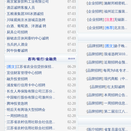
·
南京紫泉饮料工业有限公司
07-03
·[
企业招聘
]
施耐邦精密机...
·
酒店诚聘客服人员
07-03
·[
企业招聘
]
福州近江服装...
·
五粮液集团300冰酒诚招
07-03
·[
企业招聘
]
[注意]
无锡新...
·
川味观南京水游城店急聘
07-03
·
白酒、葡萄酒、洋酒诚 聘
07-03
·[
企业招聘
]
[推荐]
北京浩...
·
厨具公司招聘
07-03
·
丽铭农庄休闲垂钓中心诚聘
07-03
·
当兵的人酒业
07-03
·[
品牌招聘
]
[图文]
扬子晚...
·
阿牛快餐诚聘
07-03
·[
品牌招聘
]
我省选聘5010...
more
咨询/银行/金融类
·[
品牌招聘
]
近期招聘会预...
·
[图文]
江苏省农业信贷担保招...
06-29
·[
品牌招聘
]
每周为8名专才...
·
宜信财富管理中心招聘
02-20
·[
品牌招聘
]
现代商船（中...
·
融升投资招聘
02-20
·
浦发银行信用卡中心招聘
02-20
·[
品牌招聘
]
红太阳诚聘
·
长生人寿保险有限公司江苏分...
02-20
·[
品牌招聘
]
本周招聘公告...
·
中国银行股份有限公司滁州分...
02-20
·[
品牌招聘
]
一周招聘信息...
·
腾坤投资急聘
02-20
·
明后天有两场大型招聘会
02-20
·[
品牌招聘
]
第二届沿江八...
·
一周招聘信息
02-20
·
江苏省农村信用社联合社信息...
02-20
·
江苏省农村信用社联合社招聘...
02-20
·[
医疗招聘
]
省复员退伍军...