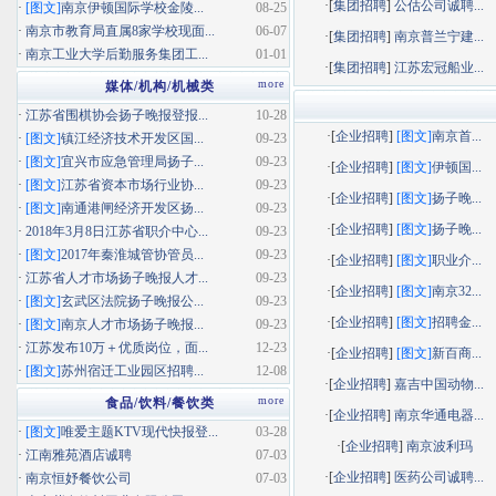
·[
集团招聘
]
公估公司诚聘...
·
[图文]
南京伊顿国际学校金陵...
08-25
·
南京市教育局直属8家学校现面...
06-07
·[
集团招聘
]
南京普兰宁建...
·
南京工业大学后勤服务集团工...
01-01
·[
集团招聘
]
江苏宏冠船业...
more
媒体/机构/机械类
·
江苏省围棋协会扬子晚报登报...
10-28
·[
企业招聘
]
[图文]
南京首...
·
[图文]
镇江经济技术开发区国...
09-23
·
[图文]
宜兴市应急管理局扬子...
09-23
·[
企业招聘
]
[图文]
伊顿国...
·
[图文]
江苏省资本市场行业协...
09-23
·[
企业招聘
]
[图文]
扬子晚...
·
[图文]
南通港闸经济开发区扬...
09-23
·[
企业招聘
]
[图文]
扬子晚...
·
2018年3月8日江苏省职介中心...
09-23
·
[图文]
2017年秦淮城管协管员...
09-23
·[
企业招聘
]
[图文]
职业介...
·
江苏省人才市场扬子晚报人才...
09-23
·[
企业招聘
]
[图文]
南京32...
·
[图文]
玄武区法院扬子晚报公...
09-23
·[
企业招聘
]
[图文]
招聘金...
·
[图文]
南京人才市场扬子晚报...
09-23
·
江苏发布10万＋优质岗位，面...
12-23
·[
企业招聘
]
[图文]
新百商...
·
[图文]
苏州宿迁工业园区招聘...
12-08
·[
企业招聘
]
嘉吉中国动物...
more
食品/饮料/餐饮类
·[
企业招聘
]
南京华通电器...
·
[图文]
唯爱主题KTV现代快报登...
03-28
·[
企业招聘
]
南京波利玛
·
江南雅苑酒店诚聘
07-03
·[
企业招聘
]
医药公司诚聘...
·
南京恒妤餐饮公司
07-03