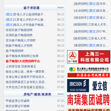
·[
政府招聘
]
[图文]
宜兴市...
more
扬子求职通
·[
企业招聘
]
[图文]
南京首...
·
[图文]
苏省人才公益招聘扬子...
09-23
·[
就业快车
]
[图文]
苏省人...
·
[图文]
江苏省人才职介中心扬...
09-23
·[
校园招聘
]
江苏省人才市...
·
[图文]
南京人才市场扬子晚报...
09-23
·
崇安区扬子晚报招聘
09-23
·[
政府招聘
]
[图文]
2017年...
·
滨湖区扬子晚报招聘
09-23
·[
政府招聘
]
江苏省人才市...
·
宜兴扬子晚报人才招聘
09-23
·[
集团招聘
]
[图文]
南京公...
·
阴扬子晚报人才招聘
09-23
·
扬子晚报招聘
09-23
·
扬子晚报本周招聘公告牌
09-23
·
扬子晚报6大优势招聘平台
09-23
·
上班薛宝钗 回家林黛玉
07-03
·
报名公推公选，捧来一摞荣誉...
07-03
·
全省公推公选领导干部动员大...
07-03
·
南京招聘基层工会专职人员进...
07-03
·
大学生找工作首选雇主是国企...
07-03
more
房地产/建筑/装潢类
·
甲级监理公司诚聘
07-03
·
南京吉事达不锈钢
07-03