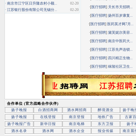
·
南京市江宁区日升隆农村小额...
02-20
·[
医疗招聘
]
天长市天招聘...
·
江苏银行股份有限公司无锡分...
02-20
·[
医疗招聘
]
扬州百岁康复...
·[
医疗招聘
]
医药英才网7月...
·[
医疗招聘
]
黛芙妮尔美容...
·[
医疗招聘
]
南京中医药大...
·[
医疗招聘
]
江苏先声连锁...
·[
医疗招聘
]
四川精正生物...
·[
医疗招聘
]
秣陵社区卫生...
合作单位 (官方战略合作伙伴)
扬子晚报
白酒招商网
酒水网招商
醉境酒业
扬子晚
扬子晚报
在线登报
南京登报
地铁广告
古家
扬子晚报广告
新华日报
南京电梯
东方卫报
扬子
酒水名录
酒水网
酒水企业
报业传媒
南京晨