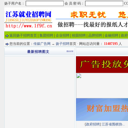
返回扬子招聘首页
|
集团招聘
|
企业招聘
|
校园招聘
|
品牌招聘
|
金融招聘
|
政府
您当前的位置：
传媒广告网
→
扬子招聘
首页 · 网站总访问量：
11487195
人
more
最新招聘图文
·[
政府招聘
]
江苏省围棋协...