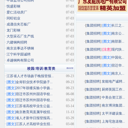
·
甲级监理公司招聘
07-03
·
悦盛彩钢
07-03
·
爱仁活动房厂
07-03
·
同旺铝业
07-03
·
成晟信夹芯板厂
07-03
·[
集团招聘
]
[图文]
长江之...
·
龙门彩钢
07-03
·[
集团招聘
]
[图文]
南京公...
·
大型采石厂生产线
07-03
·[
集团招聘
]
[图文]
南部新...
·
六建钢构招聘
07-03
·
南京吉事达不锈钢
07-03
·[
集团招聘
]
[注意]
现代快...
·
江宁科学园诚聘
07-03
·[
集团招聘
]
[图文]
中国化...
·
卓越钢构有限公司
07-03
·[
集团招聘
]
[图文]
宿迁华...
more
校园/培训/教育类
·[
集团招聘
]
[图文]
南京人...
·
江苏省人才市场扬子晚报登报...
09-23
·[
集团招聘
]
发能地产诚聘...
·
[图文]
金肯职业技术学院扬子...
09-23
·
[图文]
2017年鼓楼实验小学扬...
09-23
·[
集团招聘
]
厨师英国工作...
·
[图文]
宿迁市苏州外国语学校...
06-08
·[
集团招聘
]
中美合资江苏...
·
[图文]
宿迁市苏州外国语学校...
03-20
·[
集团招聘
]
南京博润集团...
·
[图文]
江苏省高校毕业生公益...
03-14
·
[图文]
南京教育局直属学校招...
11-13
·[
集团招聘
]
太平洋建设集...
·
[图文]
省人才新华日报登报高...
03-29
·[
集团招聘
]
上海宅急送物...
·
[图文]
江苏人才高校毕业生招...
03-08