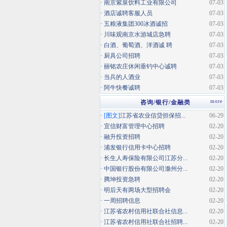
·
南京紫泉饮料工业有限公司
07-03
·
酒店诚聘客服人员
07-03
·
五粮液集团300冰酒诚招
07-03
·
川味观南京水游城店急聘
07-03
·
白酒、葡萄酒、洋酒诚 聘
07-03
·
厨具公司招聘
07-03
·
丽铭农庄休闲垂钓中心诚聘
07-03
·
当兵的人酒业
07-03
·
阿牛快餐诚聘
07-03
more
咨询/银行/金融类
·
[图文]
江苏省农业信贷担保招...
06-29
·
宜信财富管理中心招聘
02-20
·
融升投资招聘
02-20
·
浦发银行信用卡中心招聘
02-20
·
长生人寿保险有限公司江苏分...
02-20
·
中国银行股份有限公司滁州分...
02-20
·
腾坤投资急聘
02-20
·
明后天有两场大型招聘会
02-20
·
一周招聘信息
02-20
·
江苏省农村信用社联合社信息...
02-20
·
江苏省农村信用社联合社招聘...
02-20