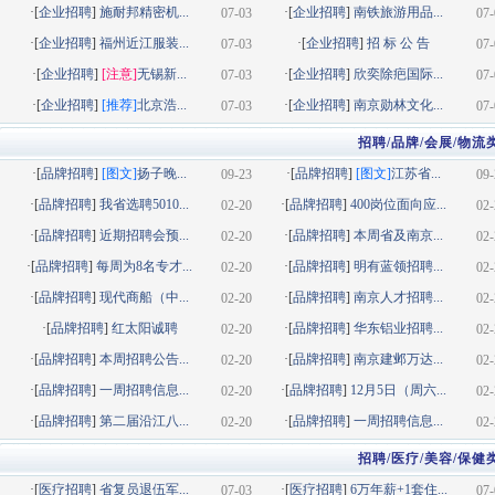
·[
企业招聘
]
施耐邦精密机...
·[
企业招聘
]
南铁旅游用品...
07-03
07-
·[
企业招聘
]
福州近江服装...
·[
企业招聘
]
招 标 公 告
07-03
07-
·[
企业招聘
]
[注意]
无锡新...
·[
企业招聘
]
欣奕除疤国际...
07-03
07-
·[
企业招聘
]
[推荐]
北京浩...
·[
企业招聘
]
南京勋林文化...
07-03
07-
招聘/品牌/会展/物流
·[
品牌招聘
]
[图文]
扬子晚...
·[
品牌招聘
]
[图文]
江苏省...
09-23
09-
·[
品牌招聘
]
我省选聘5010...
·[
品牌招聘
]
400岗位面向应...
02-20
02-
·[
品牌招聘
]
近期招聘会预...
·[
品牌招聘
]
本周省及南京...
02-20
02-
·[
品牌招聘
]
每周为8名专才...
·[
品牌招聘
]
明有蓝领招聘...
02-20
02-
·[
品牌招聘
]
现代商船（中...
·[
品牌招聘
]
南京人才招聘...
02-20
02-
·[
品牌招聘
]
红太阳诚聘
·[
品牌招聘
]
华东铝业招聘...
02-20
02-
·[
品牌招聘
]
本周招聘公告...
·[
品牌招聘
]
南京建邺万达...
02-20
02-
·[
品牌招聘
]
一周招聘信息...
·[
品牌招聘
]
12月5日（周六...
02-20
02-
·[
品牌招聘
]
第二届沿江八...
·[
品牌招聘
]
一周招聘信息...
02-20
02-
招聘/医疗/美容/保健
·[
医疗招聘
]
省复员退伍军...
·[
医疗招聘
]
6万年薪+1套住...
07-03
07-