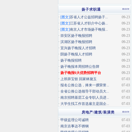
more
扬子求职通
·
[图文]
苏省人才公益招聘扬子...
09-23
·
[图文]
江苏省人才职介中心扬...
09-23
·
[图文]
南京人才市场扬子晚报...
09-23
·
崇安区扬子晚报招聘
09-23
·
滨湖区扬子晚报招聘
09-23
·
宜兴扬子晚报人才招聘
09-23
·
阴扬子晚报人才招聘
09-23
·
扬子晚报招聘
09-23
·
扬子晚报本周招聘公告牌
09-23
·
扬子晚报6大优势招聘平台
09-23
·
上班薛宝钗 回家林黛玉
07-03
·
报名公推公选，捧来一摞荣誉...
07-03
·
全省公推公选领导干部动员大...
07-03
·
南京招聘基层工会专职人员进...
07-03
·
大学生找工作首选雇主是国企...
07-03
more
房地产/建筑/装潢类
·
甲级监理公司诚聘
07-03
·
南京吉事达不锈钢
07-03