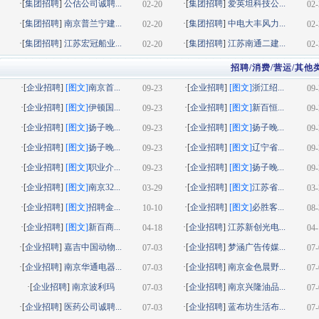
·[
集团招聘
]
公估公司诚聘...
·[
集团招聘
]
爱英坦科技公...
02-20
02-
·[
集团招聘
]
南京普兰宁建...
·[
集团招聘
]
中电大丰风力...
02-20
02-
·[
集团招聘
]
江苏宏冠船业...
·[
集团招聘
]
江苏南通二建...
02-20
02-
招聘/消费/营运/其他
·[
企业招聘
]
[图文]
南京首...
·[
企业招聘
]
[图文]
浙江绍...
09-23
09-
·[
企业招聘
]
[图文]
伊顿国...
·[
企业招聘
]
[图文]
新百恒...
09-23
09-
·[
企业招聘
]
[图文]
扬子晚...
·[
企业招聘
]
[图文]
扬子晚...
09-23
09-
·[
企业招聘
]
[图文]
扬子晚...
·[
企业招聘
]
[图文]
辽宁省...
09-23
09-
·[
企业招聘
]
[图文]
职业介...
·[
企业招聘
]
[图文]
扬子晚...
09-23
09-
·[
企业招聘
]
[图文]
南京32...
·[
企业招聘
]
[图文]
江苏省...
03-29
03-
·[
企业招聘
]
[图文]
招聘金...
·[
企业招聘
]
[图文]
必胜客...
10-10
08-
·[
企业招聘
]
[图文]
新百商...
·[
企业招聘
]
江苏新创光电...
04-18
04-
·[
企业招聘
]
嘉吉中国动物...
·[
企业招聘
]
梦涵广告传媒...
07-03
07-
·[
企业招聘
]
南京华通电器...
·[
企业招聘
]
南京金色晨野...
07-03
07-
·[
企业招聘
]
南京波利玛
·[
企业招聘
]
南京兴隆油品...
07-03
07-
·[
企业招聘
]
医药公司诚聘...
·[
企业招聘
]
蓝布坊生活布...
07-03
07-