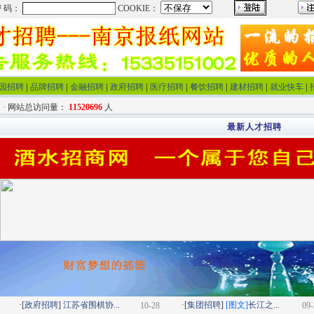
园招聘
|
品牌招聘
|
金融招聘
|
政府招聘
|
医疗招聘
|
餐饮招聘
|
建材招聘
|
就业快车
|
 · 网站总访问量：
11520696
人
最新人才招聘
·[
政府招聘
]
江苏省围棋协...
·[
集团招聘
]
[图文]
长江之...
10-28
09-