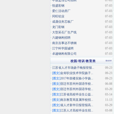
·
甲级监理公司招聘
07-03
·
悦盛彩钢
07-03
·
爱仁活动房厂
07-03
·
同旺铝业
07-03
·
成晟信夹芯板厂
07-03
·
龙门彩钢
07-03
·
大型采石厂生产线
07-03
·
六建钢构招聘
07-03
·
南京吉事达不锈钢
07-03
·
江宁科学园诚聘
07-03
·
卓越钢构有限公司
07-03
more
校园/培训/教育类
·
江苏省人才市场扬子晚报登报...
09-23
·
[图文]
金肯职业技术学院扬子...
09-23
·
[图文]
2017年鼓楼实验小学扬...
09-23
·
[图文]
宿迁市苏州外国语学校...
06-08
·
[图文]
宿迁市苏州外国语学校...
03-20
·
[图文]
江苏省高校毕业生公益...
03-14
·
[图文]
南京教育局直属学校招...
11-13
·
[图文]
省人才新华日报登报高...
03-29
·
[图文]
江苏人才高校毕业生招...
03-08