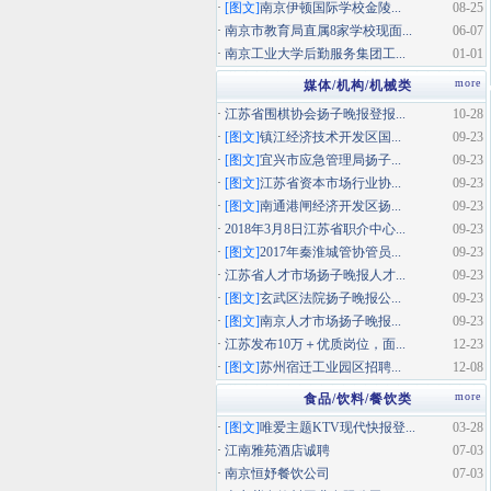
·
[图文]
南京伊顿国际学校金陵...
08-25
·
南京市教育局直属8家学校现面...
06-07
·
南京工业大学后勤服务集团工...
01-01
more
媒体/机构/机械类
·
江苏省围棋协会扬子晚报登报...
10-28
·
[图文]
镇江经济技术开发区国...
09-23
·
[图文]
宜兴市应急管理局扬子...
09-23
·
[图文]
江苏省资本市场行业协...
09-23
·
[图文]
南通港闸经济开发区扬...
09-23
·
2018年3月8日江苏省职介中心...
09-23
·
[图文]
2017年秦淮城管协管员...
09-23
·
江苏省人才市场扬子晚报人才...
09-23
·
[图文]
玄武区法院扬子晚报公...
09-23
·
[图文]
南京人才市场扬子晚报...
09-23
·
江苏发布10万＋优质岗位，面...
12-23
·
[图文]
苏州宿迁工业园区招聘...
12-08
more
食品/饮料/餐饮类
·
[图文]
唯爱主题KTV现代快报登...
03-28
·
江南雅苑酒店诚聘
07-03
·
南京恒妤餐饮公司
07-03