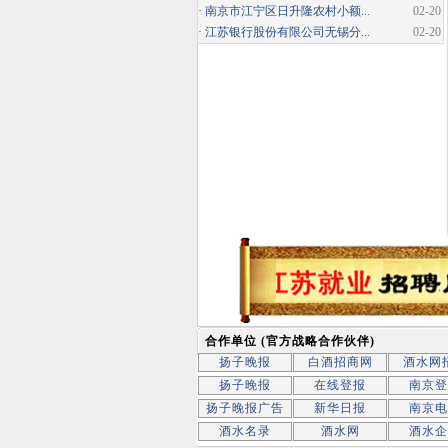
·
南京市江宁区日升隆农村小额...
02-20
·
江苏银行股份有限公司无锡分...
02-20
合作单位 (官方战略合作伙伴)
扬子晚报
白酒招商网
酒水网
扬子晚报
在线登报
南京登
扬子晚报广告
新华日报
南京电
酒水名录
酒水网
酒水企