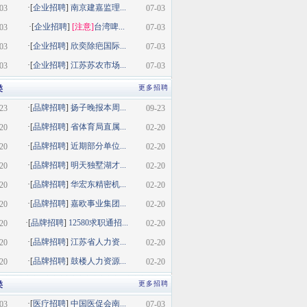
·[
企业招聘
]
南京建嘉监理...
03
07-03
·[
企业招聘
]
[注意]
台湾啤...
03
07-03
·[
企业招聘
]
欣奕除疤国际...
03
07-03
·[
企业招聘
]
江苏苏农市场...
03
07-03
类
更多招聘
·[
品牌招聘
]
扬子晚报本周...
23
09-23
·[
品牌招聘
]
省体育局直属...
20
02-20
·[
品牌招聘
]
近期部分单位...
20
02-20
·[
品牌招聘
]
明天独墅湖才...
20
02-20
·[
品牌招聘
]
华宏东精密机...
20
02-20
·[
品牌招聘
]
嘉欧事业集团...
20
02-20
·[
品牌招聘
]
12580求职通招...
20
02-20
·[
品牌招聘
]
江苏省人力资...
20
02-20
·[
品牌招聘
]
鼓楼人力资源...
20
02-20
类
更多招聘
·[
医疗招聘
]
中国医促会南...
03
07-03