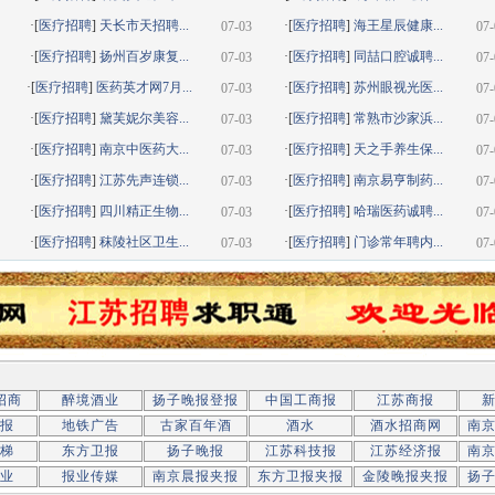
·[
医疗招聘
]
天长市天招聘...
·[
医疗招聘
]
海王星辰健康...
07-03
07-
·[
医疗招聘
]
扬州百岁康复...
·[
医疗招聘
]
同喆口腔诚聘...
07-03
07-
·[
医疗招聘
]
医药英才网7月...
·[
医疗招聘
]
苏州眼视光医...
07-03
07-
·[
医疗招聘
]
黛芙妮尔美容...
·[
医疗招聘
]
常熟市沙家浜...
07-03
07-
·[
医疗招聘
]
南京中医药大...
·[
医疗招聘
]
天之手养生保...
07-03
07-
·[
医疗招聘
]
江苏先声连锁...
·[
医疗招聘
]
南京易亨制药...
07-03
07-
·[
医疗招聘
]
四川精正生物...
·[
医疗招聘
]
哈瑞医药诚聘...
07-03
07-
·[
医疗招聘
]
秣陵社区卫生...
·[
医疗招聘
]
门诊常年聘内...
07-03
07-
招商
醉境酒业
扬子晚报登报
中国工商报
江苏商报
报
地铁广告
古家百年酒
酒水
酒水招商网
南
梯
东方卫报
扬子晚报
江苏科技报
江苏经济报
南
业
报业传媒
南京晨报夹报
东方卫报夹报
金陵晚报夹报
扬