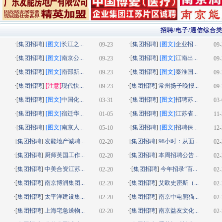
招聘/电子/通信综合
·[
集团招聘
]
[图文]
长江之...
·[
集团招聘
]
[图文]
企业招...
09-23
09-
·[
集团招聘
]
[图文]
南京公...
·[
集团招聘
]
[图文]
江南出...
09-23
09-
·[
集团招聘
]
[图文]
南部新...
·[
集团招聘
]
[图文]
秦淮国...
09-23
09-
·[
集团招聘
]
[注意]
现代快...
·[
集团招聘
]
常州扬子晚报...
09-23
09-
·[
集团招聘
]
[图文]
中国化...
·[
集团招聘
]
[图文]
招聘苏...
03-31
03-
·[
集团招聘
]
[图文]
宿迁华...
·[
集团招聘
]
[图文]
江苏省...
01-05
11-
·[
集团招聘
]
[图文]
南京人...
·[
集团招聘
]
[图文]
招聘保...
05-10
12-
·[
集团招聘
]
发能地产诚聘...
·[
集团招聘
]
98小时：从面...
02-20
02-
·[
集团招聘
]
厨师英国工作...
·[
集团招聘
]
本周招聘公告...
02-20
02-
·[
集团招聘
]
中美合资江苏...
·[
集团招聘
]
今年招录“百...
02-20
02-
·[
集团招聘
]
南京博润集团...
·[
集团招聘
]
艾欧史密斯（...
02-20
02-
·[
集团招聘
]
太平洋建设集...
·[
集团招聘
]
南京中电熊猫...
02-20
02-
·[
集团招聘
]
上海宅急送物...
·[
集团招聘
]
南京益友文化...
02-20
02-