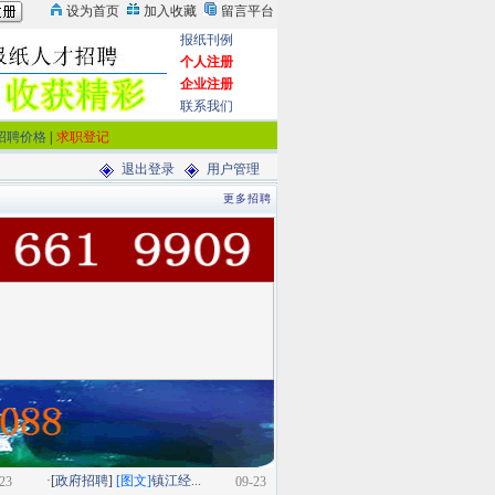
报纸刊例
个人注册
企业注册
联系我们
招聘价格
|
求职登记
退出登录
用户管理
更多招聘
·[
政府招聘
]
[图文]
镇江经...
23
09-23