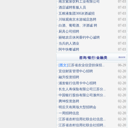
·
南京紫泉饮料工业有限公司
07-03
·
酒店诚聘客服人员
07-03
·
五粮液集团300冰酒诚招
07-03
·
川味观南京水游城店急聘
07-03
·
白酒、葡萄酒、洋酒诚 聘
07-03
·
厨具公司招聘
07-03
·
丽铭农庄休闲垂钓中心诚聘
07-03
·
当兵的人酒业
07-03
·
阿牛快餐诚聘
07-03
more
咨询/银行/金融类
·
[图文]
江苏省农业信贷担保招...
06-29
·
宜信财富管理中心招聘
02-20
·
融升投资招聘
02-20
·
浦发银行信用卡中心招聘
02-20
·
长生人寿保险有限公司江苏分...
02-20
·
中国银行股份有限公司滁州分...
02-20
·
腾坤投资急聘
02-20
·
明后天有两场大型招聘会
02-20
·
一周招聘信息
02-20
·
江苏省农村信用社联合社信息...
02-20
·
江苏省农村信用社联合社招聘...
02-20