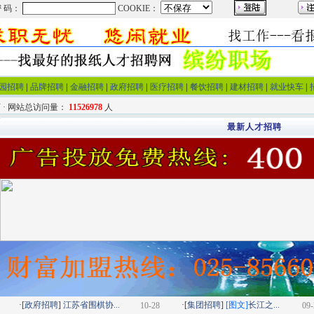
园招聘
|
品牌招聘
|
金融招聘
|
政府招聘
|
医疗招聘
|
餐饮招聘
|
建材招聘
|
就业快车
|
 · 网站总访问量：
11526978
人
最新人才招聘
·[
政府招聘
]
江苏省围棋协...
·[
集团招聘
]
[图文]
长江之...
10-28
09-