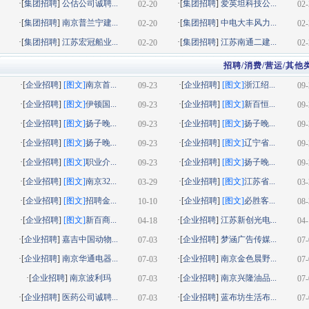
·[
集团招聘
]
公估公司诚聘...
·[
集团招聘
]
爱英坦科技公...
02-20
02-
·[
集团招聘
]
南京普兰宁建...
·[
集团招聘
]
中电大丰风力...
02-20
02-
·[
集团招聘
]
江苏宏冠船业...
·[
集团招聘
]
江苏南通二建...
02-20
02-
招聘/消费/营运/其他
·[
企业招聘
]
[图文]
南京首...
·[
企业招聘
]
[图文]
浙江绍...
09-23
09-
·[
企业招聘
]
[图文]
伊顿国...
·[
企业招聘
]
[图文]
新百恒...
09-23
09-
·[
企业招聘
]
[图文]
扬子晚...
·[
企业招聘
]
[图文]
扬子晚...
09-23
09-
·[
企业招聘
]
[图文]
扬子晚...
·[
企业招聘
]
[图文]
辽宁省...
09-23
09-
·[
企业招聘
]
[图文]
职业介...
·[
企业招聘
]
[图文]
扬子晚...
09-23
09-
·[
企业招聘
]
[图文]
南京32...
·[
企业招聘
]
[图文]
江苏省...
03-29
03-
·[
企业招聘
]
[图文]
招聘金...
·[
企业招聘
]
[图文]
必胜客...
10-10
08-
·[
企业招聘
]
[图文]
新百商...
·[
企业招聘
]
江苏新创光电...
04-18
04-
·[
企业招聘
]
嘉吉中国动物...
·[
企业招聘
]
梦涵广告传媒...
07-03
07-
·[
企业招聘
]
南京华通电器...
·[
企业招聘
]
南京金色晨野...
07-03
07-
·[
企业招聘
]
南京波利玛
·[
企业招聘
]
南京兴隆油品...
07-03
07-
·[
企业招聘
]
医药公司诚聘...
·[
企业招聘
]
蓝布坊生活布...
07-03
07-