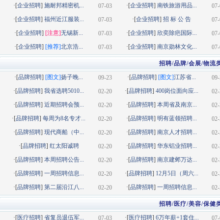
·[
企业招聘
]
施耐邦精密机...
·[
企业招聘
]
南铁旅游用品...
07-03
07-
·[
企业招聘
]
福州近江服装...
·[
企业招聘
]
招 标 公 告
07-03
07-
·[
企业招聘
]
[注意]
无锡新...
·[
企业招聘
]
欣奕除疤国际...
07-03
07-
·[
企业招聘
]
[推荐]
北京浩...
·[
企业招聘
]
南京勋林文化...
07-03
07-
招聘/品牌/会展/物流
·[
品牌招聘
]
[图文]
扬子晚...
·[
品牌招聘
]
[图文]
江苏省...
09-23
09-
·[
品牌招聘
]
我省选聘5010...
·[
品牌招聘
]
400岗位面向应...
02-20
02-
·[
品牌招聘
]
近期招聘会预...
·[
品牌招聘
]
本周省及南京...
02-20
02-
·[
品牌招聘
]
每周为8名专才...
·[
品牌招聘
]
明有蓝领招聘...
02-20
02-
·[
品牌招聘
]
现代商船（中...
·[
品牌招聘
]
南京人才招聘...
02-20
02-
·[
品牌招聘
]
红太阳诚聘
·[
品牌招聘
]
华东铝业招聘...
02-20
02-
·[
品牌招聘
]
本周招聘公告...
·[
品牌招聘
]
南京建邺万达...
02-20
02-
·[
品牌招聘
]
一周招聘信息...
·[
品牌招聘
]
12月5日（周六...
02-20
02-
·[
品牌招聘
]
第二届沿江八...
·[
品牌招聘
]
一周招聘信息...
02-20
02-
招聘/医疗/美容/保健
·[
医疗招聘
]
省复员退伍军...
·[
医疗招聘
]
6万年薪+1套住...
07-03
07-