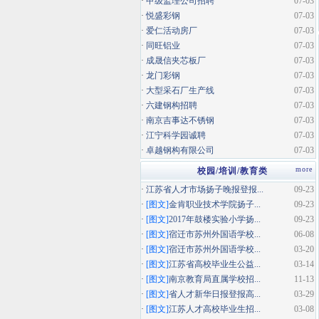
·
甲级监理公司招聘
07-03
·
悦盛彩钢
07-03
·
爱仁活动房厂
07-03
·
同旺铝业
07-03
·
成晟信夹芯板厂
07-03
·
龙门彩钢
07-03
·
大型采石厂生产线
07-03
·
六建钢构招聘
07-03
·
南京吉事达不锈钢
07-03
·
江宁科学园诚聘
07-03
·
卓越钢构有限公司
07-03
more
校园/培训/教育类
·
江苏省人才市场扬子晚报登报...
09-23
·
[图文]
金肯职业技术学院扬子...
09-23
·
[图文]
2017年鼓楼实验小学扬...
09-23
·
[图文]
宿迁市苏州外国语学校...
06-08
·
[图文]
宿迁市苏州外国语学校...
03-20
·
[图文]
江苏省高校毕业生公益...
03-14
·
[图文]
南京教育局直属学校招...
11-13
·
[图文]
省人才新华日报登报高...
03-29
·
[图文]
江苏人才高校毕业生招...
03-08