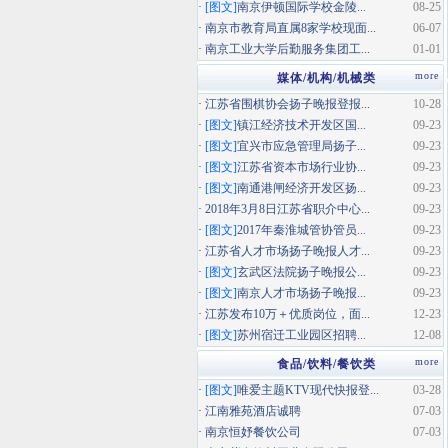
·
[图文]
南京伊顿国际学校金陵...
08-25
·
南京市教育局直属8家学校现面...
06-07
·
南京工业大学后勤服务集团工...
01-01
more
媒体/机构/机械类
·
江苏省围棋协会扬子晚报登报...
10-28
·
[图文]
镇江经济技术开发区国...
09-23
·
[图文]
宜兴市应急管理局扬子...
09-23
·
[图文]
江苏省资本市场行业协...
09-23
·
[图文]
南通港闸经济开发区扬...
09-23
·
2018年3月8日江苏省职介中心...
09-23
·
[图文]
2017年秦淮城管协管员...
09-23
·
江苏省人才市场扬子晚报人才...
09-23
·
[图文]
玄武区法院扬子晚报公...
09-23
·
[图文]
南京人才市场扬子晚报...
09-23
·
江苏发布10万＋优质岗位，面...
12-23
·
[图文]
苏州宿迁工业园区招聘...
12-08
more
食品/饮料/餐饮类
·
[图文]
唯爱主题KTV现代快报登...
03-28
·
江南雅苑酒店诚聘
07-03
·
南京恒妤餐饮公司
07-03