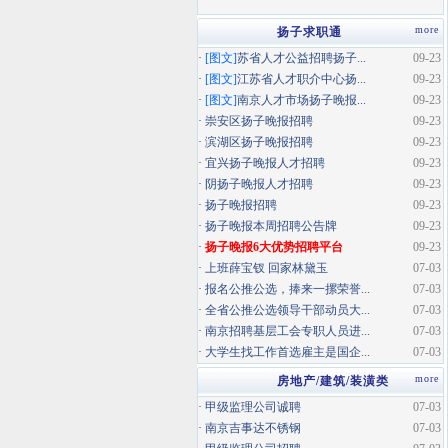
more
扬子求职通
·
[图文]
苏省人才公益招聘扬子...
09-23
·
[图文]
江苏省人才职介中心扬...
09-23
·
[图文]
南京人才市场扬子晚报...
09-23
·
崇安区扬子晚报招聘
09-23
·
滨湖区扬子晚报招聘
09-23
·
宜兴扬子晚报人才招聘
09-23
·
阴扬子晚报人才招聘
09-23
·
扬子晚报招聘
09-23
·
扬子晚报本周招聘公告牌
09-23
·
扬子晚报6大优势招聘平台
09-23
·
上班薛宝钗 回家林黛玉
07-03
·
报名公推公选，捧来一摞荣誉...
07-03
·
全省公推公选领导干部动员大...
07-03
·
南京招聘基层工会专职人员进...
07-03
·
大学生找工作首选雇主是国企...
07-03
more
房地产/建筑/装潢类
·
甲级监理公司诚聘
07-03
·
南京吉事达不锈钢
07-03