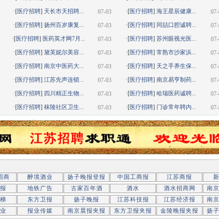
·[
医疗招聘
]
天长市天招聘...
·[
医疗招聘
]
海王星辰健康...
07-03
07-
·[
医疗招聘
]
扬州百岁康复...
·[
医疗招聘
]
同喆口腔诚聘...
07-03
07-
·[
医疗招聘
]
医药英才网7月...
·[
医疗招聘
]
苏州眼视光医...
07-03
07-
·[
医疗招聘
]
黛芙妮尔美容...
·[
医疗招聘
]
常熟市沙家浜...
07-03
07-
·[
医疗招聘
]
南京中医药大...
·[
医疗招聘
]
天之手养生保...
07-03
07-
·[
医疗招聘
]
江苏先声连锁...
·[
医疗招聘
]
南京易亨制药...
07-03
07-
·[
医疗招聘
]
四川精正生物...
·[
医疗招聘
]
哈瑞医药诚聘...
07-03
07-
·[
医疗招聘
]
秣陵社区卫生...
·[
医疗招聘
]
门诊常年聘内...
07-03
07-
招商
醉境酒业
扬子晚报登报
中国工商报
江苏商报
报
地铁广告
古家百年酒
酒水
酒水招商网
南
梯
东方卫报
扬子晚报
江苏科技报
江苏经济报
南
业
报业传媒
南京晨报夹报
东方卫报夹报
金陵晚报夹报
扬