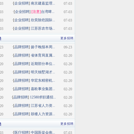
·[
企业招聘
]
南京建嘉监理...
03
07-03
·[
企业招聘
]
[注意]
台湾啤...
03
07-03
·[
企业招聘
]
欣奕除疤国际...
03
07-03
·[
企业招聘
]
江苏苏农市场...
03
07-03
类
更多招聘
·[
品牌招聘
]
扬子晚报本周...
23
09-23
·[
品牌招聘
]
省体育局直属...
20
02-20
·[
品牌招聘
]
近期部分单位...
20
02-20
·[
品牌招聘
]
明天独墅湖才...
20
02-20
·[
品牌招聘
]
华宏东精密机...
20
02-20
·[
品牌招聘
]
嘉欧事业集团...
20
02-20
·[
品牌招聘
]
12580求职通招...
20
02-20
·[
品牌招聘
]
江苏省人力资...
20
02-20
·[
品牌招聘
]
鼓楼人力资源...
20
02-20
类
更多招聘
·[
医疗招聘
]
中国医促会南...
03
07-03