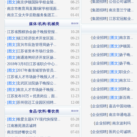
·[
集团招聘
]
公估公司诚聘...
·
[图文]
南京伊顿国际学校金陵...
08-25
·
南京市教育局直属8家学校现面...
06-07
·[
集团招聘
]
南京普兰宁建...
·
南京工业大学后勤服务集团工...
01-01
·[
集团招聘
]
江苏宏冠船业...
more
媒体/机构/机械类
·
江苏省围棋协会扬子晚报登报...
10-28
·[
企业招聘
]
[图文]
南京首...
·
[图文]
镇江经济技术开发区国...
09-23
·
[图文]
宜兴市应急管理局扬子...
09-23
·[
企业招聘
]
[图文]
伊顿国...
·
[图文]
江苏省资本市场行业协...
09-23
·[
企业招聘
]
[图文]
扬子晚...
·
[图文]
南通港闸经济开发区扬...
09-23
·[
企业招聘
]
[图文]
扬子晚...
·
2018年3月8日江苏省职介中心...
09-23
·
[图文]
2017年秦淮城管协管员...
09-23
·[
企业招聘
]
[图文]
职业介...
·
江苏省人才市场扬子晚报人才...
09-23
·[
企业招聘
]
[图文]
南京32...
·
[图文]
玄武区法院扬子晚报公...
09-23
·[
企业招聘
]
[图文]
招聘金...
·
[图文]
南京人才市场扬子晚报...
09-23
·
江苏发布10万＋优质岗位，面...
12-23
·[
企业招聘
]
[图文]
新百商...
·
[图文]
苏州宿迁工业园区招聘...
12-08
·[
企业招聘
]
嘉吉中国动物...
more
食品/饮料/餐饮类
·[
企业招聘
]
南京华通电器...
·
[图文]
唯爱主题KTV现代快报登...
03-28
·[
企业招聘
]
南京波利玛
·
江南雅苑酒店诚聘
07-03
·[
企业招聘
]
医药公司诚聘...
·
南京恒妤餐饮公司
07-03