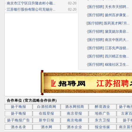
·
南京市江宁区日升隆农村小额...
02-20
·[
医疗招聘
]
天长市天招聘...
·
江苏银行股份有限公司无锡分...
02-20
·[
医疗招聘
]
扬州百岁康复...
·[
医疗招聘
]
医药英才网7月...
·[
医疗招聘
]
黛芙妮尔美容...
·[
医疗招聘
]
南京中医药大...
·[
医疗招聘
]
江苏先声连锁...
·[
医疗招聘
]
四川精正生物...
·[
医疗招聘
]
秣陵社区卫生...
合作单位 (官方战略合作伙伴)
扬子晚报
白酒招商网
酒水网招商
醉境酒业
扬子晚
扬子晚报
在线登报
南京登报
地铁广告
古家
扬子晚报广告
新华日报
南京电梯
东方卫报
扬子
酒水名录
酒水网
酒水企业
报业传媒
南京晨