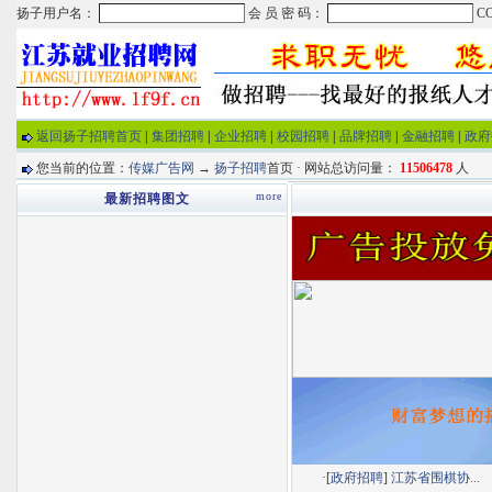
返回扬子招聘首页
|
集团招聘
|
企业招聘
|
校园招聘
|
品牌招聘
|
金融招聘
|
政府
您当前的位置：
传媒广告网
→
扬子招聘
首页 · 网站总访问量：
11506478
人
more
最新招聘图文
·[
政府招聘
]
江苏省围棋协...