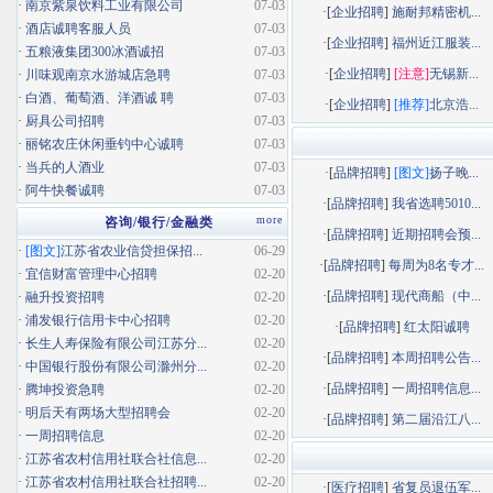
·
南京紫泉饮料工业有限公司
07-03
·[
企业招聘
]
施耐邦精密机...
·
酒店诚聘客服人员
07-03
·[
企业招聘
]
福州近江服装...
·
五粮液集团300冰酒诚招
07-03
·[
企业招聘
]
[注意]
无锡新...
·
川味观南京水游城店急聘
07-03
·
白酒、葡萄酒、洋酒诚 聘
07-03
·[
企业招聘
]
[推荐]
北京浩...
·
厨具公司招聘
07-03
·
丽铭农庄休闲垂钓中心诚聘
07-03
·
当兵的人酒业
07-03
·[
品牌招聘
]
[图文]
扬子晚...
·
阿牛快餐诚聘
07-03
·[
品牌招聘
]
我省选聘5010...
more
咨询/银行/金融类
·[
品牌招聘
]
近期招聘会预...
·
[图文]
江苏省农业信贷担保招...
06-29
·[
品牌招聘
]
每周为8名专才...
·
宜信财富管理中心招聘
02-20
·[
品牌招聘
]
现代商船（中...
·
融升投资招聘
02-20
·
浦发银行信用卡中心招聘
02-20
·[
品牌招聘
]
红太阳诚聘
·
长生人寿保险有限公司江苏分...
02-20
·[
品牌招聘
]
本周招聘公告...
·
中国银行股份有限公司滁州分...
02-20
·[
品牌招聘
]
一周招聘信息...
·
腾坤投资急聘
02-20
·
明后天有两场大型招聘会
02-20
·[
品牌招聘
]
第二届沿江八...
·
一周招聘信息
02-20
·
江苏省农村信用社联合社信息...
02-20
·
江苏省农村信用社联合社招聘...
02-20
·[
医疗招聘
]
省复员退伍军...