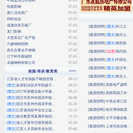
·
甲级监理公司招聘
07-03
·
悦盛彩钢
07-03
·
爱仁活动房厂
07-03
·
同旺铝业
07-03
·
成晟信夹芯板厂
07-03
·[
集团招聘
]
[图文]
长江之...
·
龙门彩钢
07-03
·[
集团招聘
]
[图文]
南京公...
·
大型采石厂生产线
07-03
·[
集团招聘
]
[图文]
南部新...
·
六建钢构招聘
07-03
·
南京吉事达不锈钢
07-03
·[
集团招聘
]
[注意]
现代快...
·
江宁科学园诚聘
07-03
·[
集团招聘
]
[图文]
中国化...
·
卓越钢构有限公司
07-03
·[
集团招聘
]
[图文]
宿迁华...
more
校园/培训/教育类
·[
集团招聘
]
[图文]
南京人...
·
江苏省人才市场扬子晚报登报...
09-23
·[
集团招聘
]
发能地产诚聘...
·
[图文]
金肯职业技术学院扬子...
09-23
·
[图文]
2017年鼓楼实验小学扬...
09-23
·[
集团招聘
]
厨师英国工作...
·
[图文]
宿迁市苏州外国语学校...
06-08
·[
集团招聘
]
中美合资江苏...
·
[图文]
宿迁市苏州外国语学校...
03-20
·[
集团招聘
]
南京博润集团...
·
[图文]
江苏省高校毕业生公益...
03-14
·
[图文]
南京教育局直属学校招...
11-13
·[
集团招聘
]
太平洋建设集...
·
[图文]
省人才新华日报登报高...
03-29
·[
集团招聘
]
上海宅急送物...
·
[图文]
江苏人才高校毕业生招...
03-08