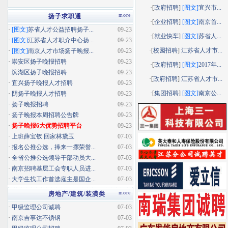
·[
政府招聘
]
[图文]
宜兴市...
more
扬子求职通
·[
企业招聘
]
[图文]
南京首...
·
[图文]
苏省人才公益招聘扬子...
09-23
·[
就业快车
]
[图文]
苏省人...
·
[图文]
江苏省人才职介中心扬...
09-23
·[
校园招聘
]
江苏省人才市...
·
[图文]
南京人才市场扬子晚报...
09-23
·
崇安区扬子晚报招聘
09-23
·[
政府招聘
]
[图文]
2017年...
·
滨湖区扬子晚报招聘
09-23
·[
政府招聘
]
江苏省人才市...
·
宜兴扬子晚报人才招聘
09-23
·[
集团招聘
]
[图文]
南京公...
·
阴扬子晚报人才招聘
09-23
·
扬子晚报招聘
09-23
·
扬子晚报本周招聘公告牌
09-23
·
扬子晚报6大优势招聘平台
09-23
·
上班薛宝钗 回家林黛玉
07-03
·
报名公推公选，捧来一摞荣誉...
07-03
·
全省公推公选领导干部动员大...
07-03
·
南京招聘基层工会专职人员进...
07-03
·
大学生找工作首选雇主是国企...
07-03
more
房地产/建筑/装潢类
·
甲级监理公司诚聘
07-03
·
南京吉事达不锈钢
07-03