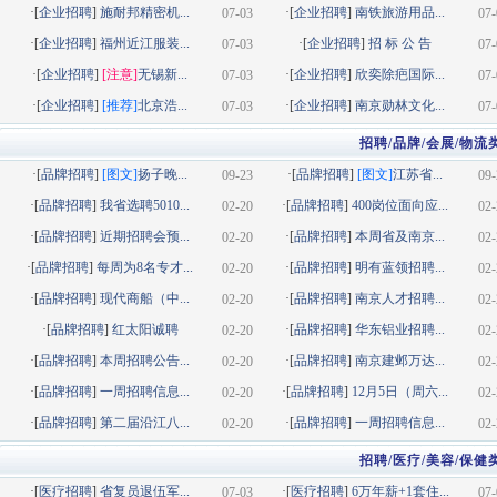
·[
企业招聘
]
施耐邦精密机...
·[
企业招聘
]
南铁旅游用品...
07-03
07-
·[
企业招聘
]
福州近江服装...
·[
企业招聘
]
招 标 公 告
07-03
07-
·[
企业招聘
]
[注意]
无锡新...
·[
企业招聘
]
欣奕除疤国际...
07-03
07-
·[
企业招聘
]
[推荐]
北京浩...
·[
企业招聘
]
南京勋林文化...
07-03
07-
招聘/品牌/会展/物流
·[
品牌招聘
]
[图文]
扬子晚...
·[
品牌招聘
]
[图文]
江苏省...
09-23
09-
·[
品牌招聘
]
我省选聘5010...
·[
品牌招聘
]
400岗位面向应...
02-20
02-
·[
品牌招聘
]
近期招聘会预...
·[
品牌招聘
]
本周省及南京...
02-20
02-
·[
品牌招聘
]
每周为8名专才...
·[
品牌招聘
]
明有蓝领招聘...
02-20
02-
·[
品牌招聘
]
现代商船（中...
·[
品牌招聘
]
南京人才招聘...
02-20
02-
·[
品牌招聘
]
红太阳诚聘
·[
品牌招聘
]
华东铝业招聘...
02-20
02-
·[
品牌招聘
]
本周招聘公告...
·[
品牌招聘
]
南京建邺万达...
02-20
02-
·[
品牌招聘
]
一周招聘信息...
·[
品牌招聘
]
12月5日（周六...
02-20
02-
·[
品牌招聘
]
第二届沿江八...
·[
品牌招聘
]
一周招聘信息...
02-20
02-
招聘/医疗/美容/保健
·[
医疗招聘
]
省复员退伍军...
·[
医疗招聘
]
6万年薪+1套住...
07-03
07-