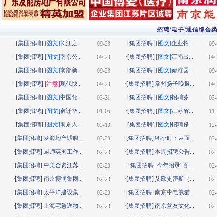
招聘/电子/通信综合
·[
集团招聘
]
[图文]
长江之...
·[
集团招聘
]
[图文]
企业招...
09-23
09-
·[
集团招聘
]
[图文]
南京公...
·[
集团招聘
]
[图文]
江南出...
09-23
09-
·[
集团招聘
]
[图文]
南部新...
·[
集团招聘
]
[图文]
秦淮国...
09-23
09-
·[
集团招聘
]
[注意]
现代快...
·[
集团招聘
]
常州扬子晚报...
09-23
09-
·[
集团招聘
]
[图文]
中国化...
·[
集团招聘
]
[图文]
招聘苏...
03-31
03-
·[
集团招聘
]
[图文]
宿迁华...
·[
集团招聘
]
[图文]
江苏省...
01-05
11-
·[
集团招聘
]
[图文]
南京人...
·[
集团招聘
]
[图文]
招聘保...
05-10
12-
·[
集团招聘
]
发能地产诚聘...
·[
集团招聘
]
98小时：从面...
02-20
02-
·[
集团招聘
]
厨师英国工作...
·[
集团招聘
]
本周招聘公告...
02-20
02-
·[
集团招聘
]
中美合资江苏...
·[
集团招聘
]
今年招录“百...
02-20
02-
·[
集团招聘
]
南京博润集团...
·[
集团招聘
]
艾欧史密斯（...
02-20
02-
·[
集团招聘
]
太平洋建设集...
·[
集团招聘
]
南京中电熊猫...
02-20
02-
·[
集团招聘
]
上海宅急送物...
·[
集团招聘
]
南京益友文化...
02-20
02-