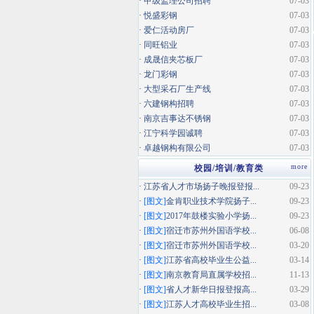
·
甲级监理公司招聘
07-03
·
悦盛彩钢
07-03
·
爱仁活动房厂
07-03
·
同旺铝业
07-03
·
成晟信夹芯板厂
07-03
·
龙门彩钢
07-03
·
大型采石厂生产线
07-03
·
六建钢构招聘
07-03
·
南京吉事达不锈钢
07-03
·
江宁科学园诚聘
07-03
·
卓越钢构有限公司
07-03
more
校园/培训/教育类
·
江苏省人才市场扬子晚报登报...
09-23
·
[图文]
金肯职业技术学院扬子...
09-23
·
[图文]
2017年鼓楼实验小学扬...
09-23
·
[图文]
宿迁市苏州外国语学校...
06-08
·
[图文]
宿迁市苏州外国语学校...
03-20
·
[图文]
江苏省高校毕业生公益...
03-14
·
[图文]
南京教育局直属学校招...
11-13
·
[图文]
省人才新华日报登报高...
03-29
·
[图文]
江苏人才高校毕业生招...
03-08