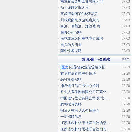
·
南京紫泉饮料工业有限公司
07-03
·
酒店诚聘客服人员
07-03
·
五粮液集团300冰酒诚招
07-03
·
川味观南京水游城店急聘
07-03
·
白酒、葡萄酒、洋酒诚 聘
07-03
·
厨具公司招聘
07-03
·
丽铭农庄休闲垂钓中心诚聘
07-03
·
当兵的人酒业
07-03
·
阿牛快餐诚聘
07-03
more
咨询/银行/金融类
·
[图文]
江苏省农业信贷担保招...
06-29
·
宜信财富管理中心招聘
02-20
·
融升投资招聘
02-20
·
浦发银行信用卡中心招聘
02-20
·
长生人寿保险有限公司江苏分...
02-20
·
中国银行股份有限公司滁州分...
02-20
·
腾坤投资急聘
02-20
·
明后天有两场大型招聘会
02-20
·
一周招聘信息
02-20
·
江苏省农村信用社联合社信息...
02-20
·
江苏省农村信用社联合社招聘...
02-20