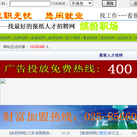
园招聘
|
品牌招聘
|
金融招聘
|
政府招聘
|
医疗招聘
|
餐饮招聘
|
建材招聘
|
就业快车
|
 · 网站总访问量：
11531242
人
最新人才招聘
·[
政府招聘
]
江苏省围棋协...
·[
集团招聘
]
[图文]
长江之...
10-28
09-