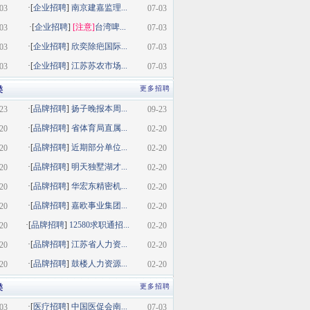
·[
企业招聘
]
南京建嘉监理...
03
07-03
·[
企业招聘
]
[注意]
台湾啤...
03
07-03
·[
企业招聘
]
欣奕除疤国际...
03
07-03
·[
企业招聘
]
江苏苏农市场...
03
07-03
类
更多招聘
·[
品牌招聘
]
扬子晚报本周...
23
09-23
·[
品牌招聘
]
省体育局直属...
20
02-20
·[
品牌招聘
]
近期部分单位...
20
02-20
·[
品牌招聘
]
明天独墅湖才...
20
02-20
·[
品牌招聘
]
华宏东精密机...
20
02-20
·[
品牌招聘
]
嘉欧事业集团...
20
02-20
·[
品牌招聘
]
12580求职通招...
20
02-20
·[
品牌招聘
]
江苏省人力资...
20
02-20
·[
品牌招聘
]
鼓楼人力资源...
20
02-20
类
更多招聘
·[
医疗招聘
]
中国医促会南...
03
07-03