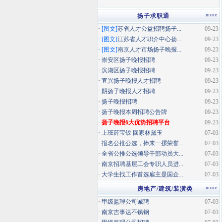
more
扬子求职通
·
[图文]
苏省人才公益招聘扬子...
09-23
·
[图文]
江苏省人才职介中心扬...
09-23
·
[图文]
南京人才市场扬子晚报...
09-23
·
崇安区扬子晚报招聘
09-23
·
滨湖区扬子晚报招聘
09-23
·
宜兴扬子晚报人才招聘
09-23
·
阴扬子晚报人才招聘
09-23
·
扬子晚报招聘
09-23
·
扬子晚报本周招聘公告牌
09-23
·
扬子晚报6大优势招聘平台
09-23
·
上班薛宝钗 回家林黛玉
07-03
·
报名公推公选，捧来一摞荣誉...
07-03
·
全省公推公选领导干部动员大...
07-03
·
南京招聘基层工会专职人员进...
07-03
·
大学生找工作首选雇主是国企...
07-03
more
房地产/建筑/装潢类
·
甲级监理公司诚聘
07-03
·
南京吉事达不锈钢
07-03