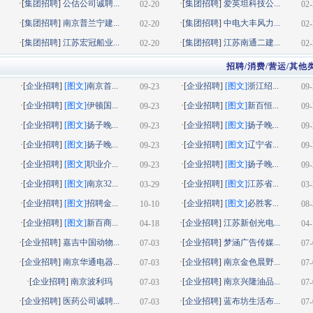
·[
集团招聘
]
公估公司诚聘...
·[
集团招聘
]
爱英坦科技公...
02-20
02-
·[
集团招聘
]
南京普兰宁建...
·[
集团招聘
]
中电大丰风力...
02-20
02-
·[
集团招聘
]
江苏宏冠船业...
·[
集团招聘
]
江苏南通二建...
02-20
02-
招聘/消费/营运/其他
·[
企业招聘
]
[图文]
南京首...
·[
企业招聘
]
[图文]
浙江绍...
09-23
09-
·[
企业招聘
]
[图文]
伊顿国...
·[
企业招聘
]
[图文]
新百恒...
09-23
09-
·[
企业招聘
]
[图文]
扬子晚...
·[
企业招聘
]
[图文]
扬子晚...
09-23
09-
·[
企业招聘
]
[图文]
扬子晚...
·[
企业招聘
]
[图文]
辽宁省...
09-23
09-
·[
企业招聘
]
[图文]
职业介...
·[
企业招聘
]
[图文]
扬子晚...
09-23
09-
·[
企业招聘
]
[图文]
南京32...
·[
企业招聘
]
[图文]
江苏省...
03-29
03-
·[
企业招聘
]
[图文]
招聘金...
·[
企业招聘
]
[图文]
必胜客...
10-10
08-
·[
企业招聘
]
[图文]
新百商...
·[
企业招聘
]
江苏新创光电...
04-18
04-
·[
企业招聘
]
嘉吉中国动物...
·[
企业招聘
]
梦涵广告传媒...
07-03
07-
·[
企业招聘
]
南京华通电器...
·[
企业招聘
]
南京金色晨野...
07-03
07-
·[
企业招聘
]
南京波利玛
·[
企业招聘
]
南京兴隆油品...
07-03
07-
·[
企业招聘
]
医药公司诚聘...
·[
企业招聘
]
蓝布坊生活布...
07-03
07-