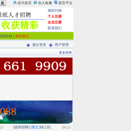
报纸刊例
个人注册
企业注册
联系我们
招聘价格
|
求职登记
退出登录
用户管理
更多招聘
·[
政府招聘
]
[图文]
镇江经...
23
09-23