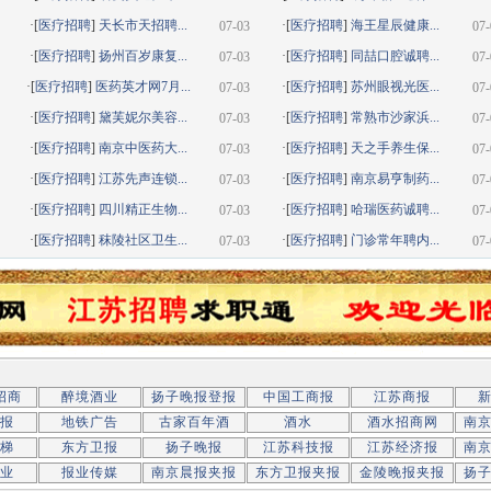
·[
医疗招聘
]
天长市天招聘...
·[
医疗招聘
]
海王星辰健康...
07-03
07-
·[
医疗招聘
]
扬州百岁康复...
·[
医疗招聘
]
同喆口腔诚聘...
07-03
07-
·[
医疗招聘
]
医药英才网7月...
·[
医疗招聘
]
苏州眼视光医...
07-03
07-
·[
医疗招聘
]
黛芙妮尔美容...
·[
医疗招聘
]
常熟市沙家浜...
07-03
07-
·[
医疗招聘
]
南京中医药大...
·[
医疗招聘
]
天之手养生保...
07-03
07-
·[
医疗招聘
]
江苏先声连锁...
·[
医疗招聘
]
南京易亨制药...
07-03
07-
·[
医疗招聘
]
四川精正生物...
·[
医疗招聘
]
哈瑞医药诚聘...
07-03
07-
·[
医疗招聘
]
秣陵社区卫生...
·[
医疗招聘
]
门诊常年聘内...
07-03
07-
招商
醉境酒业
扬子晚报登报
中国工商报
江苏商报
报
地铁广告
古家百年酒
酒水
酒水招商网
南
梯
东方卫报
扬子晚报
江苏科技报
江苏经济报
南
业
报业传媒
南京晨报夹报
东方卫报夹报
金陵晚报夹报
扬