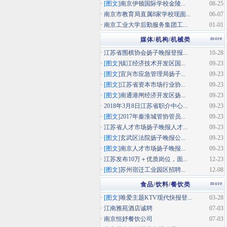
·
[图文]
南京伊顿国际学校金陵...
08-25
·
南京市教育局直属8家学校现面...
06-07
·
南京工业大学后勤服务集团工...
01-01
more
媒体/机构/机械类
·
江苏省围棋协会扬子晚报登报...
10-28
·
[图文]
镇江经济技术开发区国...
09-23
·
[图文]
宜兴市应急管理局扬子...
09-23
·
[图文]
江苏省资本市场行业协...
09-23
·
[图文]
南通港闸经济开发区扬...
09-23
·
2018年3月8日江苏省职介中心...
09-23
·
[图文]
2017年秦淮城管协管员...
09-23
·
江苏省人才市场扬子晚报人才...
09-23
·
[图文]
玄武区法院扬子晚报公...
09-23
·
[图文]
南京人才市场扬子晚报...
09-23
·
江苏发布10万＋优质岗位，面...
12-23
·
[图文]
苏州宿迁工业园区招聘...
12-08
more
食品/饮料/餐饮类
·
[图文]
唯爱主题KTV现代快报登...
03-28
·
江南雅苑酒店诚聘
07-03
·
南京恒妤餐饮公司
07-03