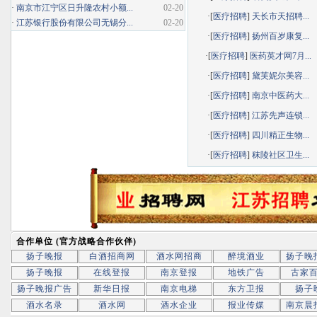
·
南京市江宁区日升隆农村小额...
02-20
·[
医疗招聘
]
天长市天招聘...
·
江苏银行股份有限公司无锡分...
02-20
·[
医疗招聘
]
扬州百岁康复...
·[
医疗招聘
]
医药英才网7月...
·[
医疗招聘
]
黛芙妮尔美容...
·[
医疗招聘
]
南京中医药大...
·[
医疗招聘
]
江苏先声连锁...
·[
医疗招聘
]
四川精正生物...
·[
医疗招聘
]
秣陵社区卫生...
合作单位 (官方战略合作伙伴)
扬子晚报
白酒招商网
酒水网招商
醉境酒业
扬子晚
扬子晚报
在线登报
南京登报
地铁广告
古家
扬子晚报广告
新华日报
南京电梯
东方卫报
扬子
酒水名录
酒水网
酒水企业
报业传媒
南京晨