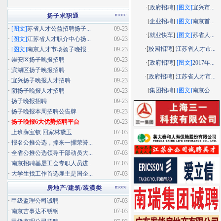
·[
政府招聘
]
[图文]
宜兴市...
more
扬子求职通
·[
企业招聘
]
[图文]
南京首...
·
[图文]
苏省人才公益招聘扬子...
09-23
·[
就业快车
]
[图文]
苏省人...
·
[图文]
江苏省人才职介中心扬...
09-23
·[
校园招聘
]
江苏省人才市...
·
[图文]
南京人才市场扬子晚报...
09-23
·
崇安区扬子晚报招聘
09-23
·[
政府招聘
]
[图文]
2017年...
·
滨湖区扬子晚报招聘
09-23
·[
政府招聘
]
江苏省人才市...
·
宜兴扬子晚报人才招聘
09-23
·[
集团招聘
]
[图文]
南京公...
·
阴扬子晚报人才招聘
09-23
·
扬子晚报招聘
09-23
·
扬子晚报本周招聘公告牌
09-23
·
扬子晚报6大优势招聘平台
09-23
·
上班薛宝钗 回家林黛玉
07-03
·
报名公推公选，捧来一摞荣誉...
07-03
·
全省公推公选领导干部动员大...
07-03
·
南京招聘基层工会专职人员进...
07-03
·
大学生找工作首选雇主是国企...
07-03
more
房地产/建筑/装潢类
·
甲级监理公司诚聘
07-03
·
南京吉事达不锈钢
07-03