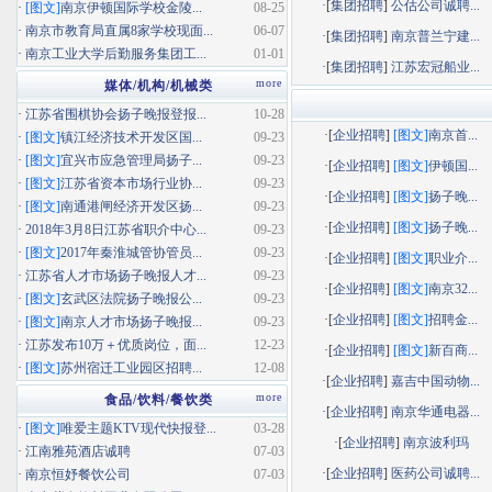
·[
集团招聘
]
公估公司诚聘...
·
[图文]
南京伊顿国际学校金陵...
08-25
·
南京市教育局直属8家学校现面...
06-07
·[
集团招聘
]
南京普兰宁建...
·
南京工业大学后勤服务集团工...
01-01
·[
集团招聘
]
江苏宏冠船业...
more
媒体/机构/机械类
·
江苏省围棋协会扬子晚报登报...
10-28
·[
企业招聘
]
[图文]
南京首...
·
[图文]
镇江经济技术开发区国...
09-23
·
[图文]
宜兴市应急管理局扬子...
09-23
·[
企业招聘
]
[图文]
伊顿国...
·
[图文]
江苏省资本市场行业协...
09-23
·[
企业招聘
]
[图文]
扬子晚...
·
[图文]
南通港闸经济开发区扬...
09-23
·[
企业招聘
]
[图文]
扬子晚...
·
2018年3月8日江苏省职介中心...
09-23
·
[图文]
2017年秦淮城管协管员...
09-23
·[
企业招聘
]
[图文]
职业介...
·
江苏省人才市场扬子晚报人才...
09-23
·[
企业招聘
]
[图文]
南京32...
·
[图文]
玄武区法院扬子晚报公...
09-23
·[
企业招聘
]
[图文]
招聘金...
·
[图文]
南京人才市场扬子晚报...
09-23
·
江苏发布10万＋优质岗位，面...
12-23
·[
企业招聘
]
[图文]
新百商...
·
[图文]
苏州宿迁工业园区招聘...
12-08
·[
企业招聘
]
嘉吉中国动物...
more
食品/饮料/餐饮类
·[
企业招聘
]
南京华通电器...
·
[图文]
唯爱主题KTV现代快报登...
03-28
·[
企业招聘
]
南京波利玛
·
江南雅苑酒店诚聘
07-03
·[
企业招聘
]
医药公司诚聘...
·
南京恒妤餐饮公司
07-03