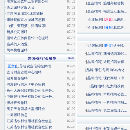
·
南京紫泉饮料工业有限公司
07-03
·[
企业招聘
]
施耐邦精密机...
·
酒店诚聘客服人员
07-03
·[
企业招聘
]
福州近江服装...
·
五粮液集团300冰酒诚招
07-03
·[
企业招聘
]
[注意]
无锡新...
·
川味观南京水游城店急聘
07-03
·
白酒、葡萄酒、洋酒诚 聘
07-03
·[
企业招聘
]
[推荐]
北京浩...
·
厨具公司招聘
07-03
·
丽铭农庄休闲垂钓中心诚聘
07-03
·
当兵的人酒业
07-03
·[
品牌招聘
]
[图文]
扬子晚...
·
阿牛快餐诚聘
07-03
·[
品牌招聘
]
我省选聘5010...
more
咨询/银行/金融类
·[
品牌招聘
]
近期招聘会预...
·
[图文]
江苏省农业信贷担保招...
06-29
·[
品牌招聘
]
每周为8名专才...
·
宜信财富管理中心招聘
02-20
·[
品牌招聘
]
现代商船（中...
·
融升投资招聘
02-20
·
浦发银行信用卡中心招聘
02-20
·[
品牌招聘
]
红太阳诚聘
·
长生人寿保险有限公司江苏分...
02-20
·[
品牌招聘
]
本周招聘公告...
·
中国银行股份有限公司滁州分...
02-20
·[
品牌招聘
]
一周招聘信息...
·
腾坤投资急聘
02-20
·
明后天有两场大型招聘会
02-20
·[
品牌招聘
]
第二届沿江八...
·
一周招聘信息
02-20
·
江苏省农村信用社联合社信息...
02-20
·
江苏省农村信用社联合社招聘...
02-20
·[
医疗招聘
]
省复员退伍军...