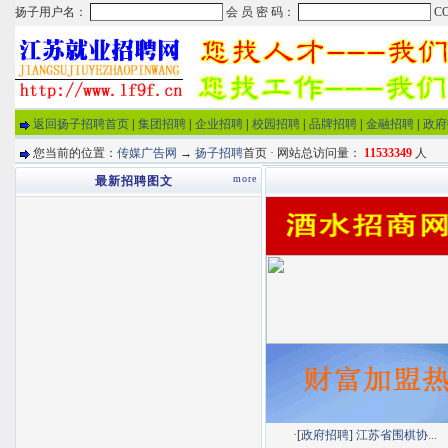
返回扬子招聘首页
|
集团招聘
|
企业招聘
|
校园招聘
|
品牌招聘
|
金融招聘
|
政府
您当前的位置：
传媒广告网
→
扬子招聘
首页 · 网站总访问量：
11533349
人
more
最新招聘图文
·[
政府招聘
]
江苏省围棋协...