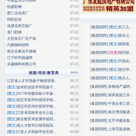
·
甲级监理公司招聘
07-03
·
悦盛彩钢
07-03
·
爱仁活动房厂
07-03
·
同旺铝业
07-03
·
成晟信夹芯板厂
07-03
·[
集团招聘
]
[图文]
长江之...
·
龙门彩钢
07-03
·[
集团招聘
]
[图文]
南京公...
·
大型采石厂生产线
07-03
·[
集团招聘
]
[图文]
南部新...
·
六建钢构招聘
07-03
·
南京吉事达不锈钢
07-03
·[
集团招聘
]
[注意]
现代快...
·
江宁科学园诚聘
07-03
·[
集团招聘
]
[图文]
中国化...
·
卓越钢构有限公司
07-03
·[
集团招聘
]
[图文]
宿迁华...
more
校园/培训/教育类
·[
集团招聘
]
[图文]
南京人...
·
江苏省人才市场扬子晚报登报...
09-23
·[
集团招聘
]
发能地产诚聘...
·
[图文]
金肯职业技术学院扬子...
09-23
·
[图文]
2017年鼓楼实验小学扬...
09-23
·[
集团招聘
]
厨师英国工作...
·
[图文]
宿迁市苏州外国语学校...
06-08
·[
集团招聘
]
中美合资江苏...
·
[图文]
宿迁市苏州外国语学校...
03-20
·[
集团招聘
]
南京博润集团...
·
[图文]
江苏省高校毕业生公益...
03-14
·
[图文]
南京教育局直属学校招...
11-13
·[
集团招聘
]
太平洋建设集...
·
[图文]
省人才新华日报登报高...
03-29
·[
集团招聘
]
上海宅急送物...
·
[图文]
江苏人才高校毕业生招...
03-08