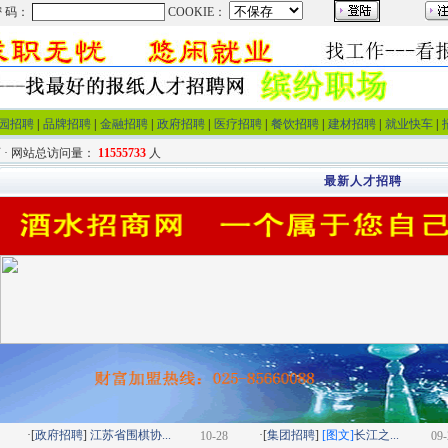
园招聘
|
品牌招聘
|
金融招聘
|
政府招聘
|
医疗招聘
|
餐饮招聘
|
建材招聘
|
就业快车
|
 · 网站总访问量：
11555733
人
最新人才招聘
·[
政府招聘
]
江苏省围棋协...
·[
集团招聘
]
[图文]
长江之...
10-28
09-