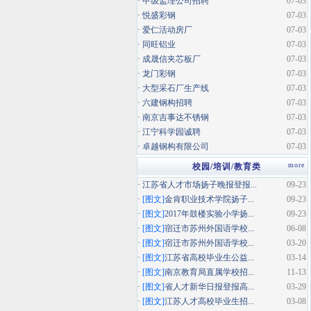
·
甲级监理公司招聘
07-03
·
悦盛彩钢
07-03
·
爱仁活动房厂
07-03
·
同旺铝业
07-03
·
成晟信夹芯板厂
07-03
·
龙门彩钢
07-03
·
大型采石厂生产线
07-03
·
六建钢构招聘
07-03
·
南京吉事达不锈钢
07-03
·
江宁科学园诚聘
07-03
·
卓越钢构有限公司
07-03
more
校园/培训/教育类
·
江苏省人才市场扬子晚报登报...
09-23
·
[图文]
金肯职业技术学院扬子...
09-23
·
[图文]
2017年鼓楼实验小学扬...
09-23
·
[图文]
宿迁市苏州外国语学校...
06-08
·
[图文]
宿迁市苏州外国语学校...
03-20
·
[图文]
江苏省高校毕业生公益...
03-14
·
[图文]
南京教育局直属学校招...
11-13
·
[图文]
省人才新华日报登报高...
03-29
·
[图文]
江苏人才高校毕业生招...
03-08