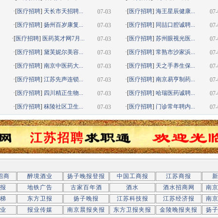
·[
医疗招聘
]
天长市天招聘...
·[
医疗招聘
]
海王星辰健康...
07-03
07-
·[
医疗招聘
]
扬州百岁康复...
·[
医疗招聘
]
同喆口腔诚聘...
07-03
07-
·[
医疗招聘
]
医药英才网7月...
·[
医疗招聘
]
苏州眼视光医...
07-03
07-
·[
医疗招聘
]
黛芙妮尔美容...
·[
医疗招聘
]
常熟市沙家浜...
07-03
07-
·[
医疗招聘
]
南京中医药大...
·[
医疗招聘
]
天之手养生保...
07-03
07-
·[
医疗招聘
]
江苏先声连锁...
·[
医疗招聘
]
南京易亨制药...
07-03
07-
·[
医疗招聘
]
四川精正生物...
·[
医疗招聘
]
哈瑞医药诚聘...
07-03
07-
·[
医疗招聘
]
秣陵社区卫生...
·[
医疗招聘
]
门诊常年聘内...
07-03
07-
招商
醉境酒业
扬子晚报登报
中国工商报
江苏商报
报
地铁广告
古家百年酒
酒水
酒水招商网
南
梯
东方卫报
扬子晚报
江苏科技报
江苏经济报
南
业
报业传媒
南京晨报夹报
东方卫报夹报
金陵晚报夹报
扬