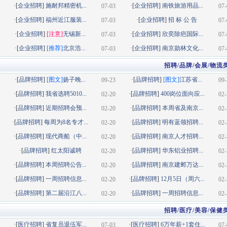
·[
企业招聘
]
施耐邦精密机...
·[
企业招聘
]
南铁旅游用品...
07-03
07-
·[
企业招聘
]
福州近江服装...
·[
企业招聘
]
招 标 公 告
07-03
07-
·[
企业招聘
]
[注意]
无锡新...
·[
企业招聘
]
欣奕除疤国际...
07-03
07-
·[
企业招聘
]
[推荐]
北京浩...
·[
企业招聘
]
南京勋林文化...
07-03
07-
招聘/品牌/会展/物流
·[
品牌招聘
]
[图文]
扬子晚...
·[
品牌招聘
]
[图文]
江苏省...
09-23
09-
·[
品牌招聘
]
我省选聘5010...
·[
品牌招聘
]
400岗位面向应...
02-20
02-
·[
品牌招聘
]
近期招聘会预...
·[
品牌招聘
]
本周省及南京...
02-20
02-
·[
品牌招聘
]
每周为8名专才...
·[
品牌招聘
]
明有蓝领招聘...
02-20
02-
·[
品牌招聘
]
现代商船（中...
·[
品牌招聘
]
南京人才招聘...
02-20
02-
·[
品牌招聘
]
红太阳诚聘
·[
品牌招聘
]
华东铝业招聘...
02-20
02-
·[
品牌招聘
]
本周招聘公告...
·[
品牌招聘
]
南京建邺万达...
02-20
02-
·[
品牌招聘
]
一周招聘信息...
·[
品牌招聘
]
12月5日（周六...
02-20
02-
·[
品牌招聘
]
第二届沿江八...
·[
品牌招聘
]
一周招聘信息...
02-20
02-
招聘/医疗/美容/保健
·[
医疗招聘
]
省复员退伍军...
·[
医疗招聘
]
6万年薪+1套住...
07-03
07-