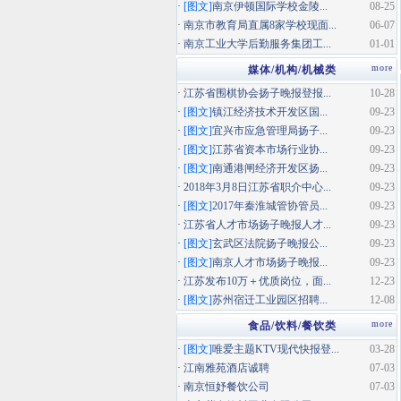
·
[图文]
南京伊顿国际学校金陵...
08-25
·
南京市教育局直属8家学校现面...
06-07
·
南京工业大学后勤服务集团工...
01-01
more
媒体/机构/机械类
·
江苏省围棋协会扬子晚报登报...
10-28
·
[图文]
镇江经济技术开发区国...
09-23
·
[图文]
宜兴市应急管理局扬子...
09-23
·
[图文]
江苏省资本市场行业协...
09-23
·
[图文]
南通港闸经济开发区扬...
09-23
·
2018年3月8日江苏省职介中心...
09-23
·
[图文]
2017年秦淮城管协管员...
09-23
·
江苏省人才市场扬子晚报人才...
09-23
·
[图文]
玄武区法院扬子晚报公...
09-23
·
[图文]
南京人才市场扬子晚报...
09-23
·
江苏发布10万＋优质岗位，面...
12-23
·
[图文]
苏州宿迁工业园区招聘...
12-08
more
食品/饮料/餐饮类
·
[图文]
唯爱主题KTV现代快报登...
03-28
·
江南雅苑酒店诚聘
07-03
·
南京恒妤餐饮公司
07-03