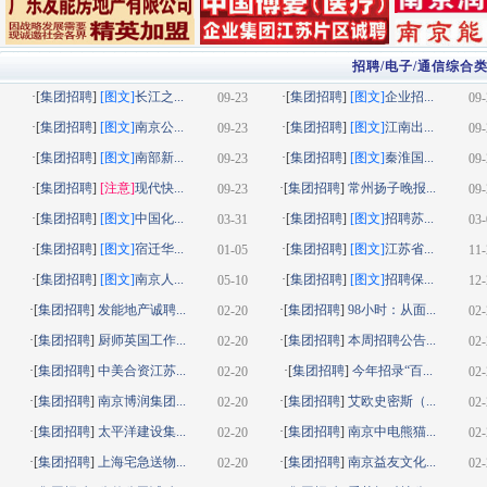
招聘/电子/通信综合
·[
集团招聘
]
[图文]
长江之...
·[
集团招聘
]
[图文]
企业招...
09-23
09-
·[
集团招聘
]
[图文]
南京公...
·[
集团招聘
]
[图文]
江南出...
09-23
09-
·[
集团招聘
]
[图文]
南部新...
·[
集团招聘
]
[图文]
秦淮国...
09-23
09-
·[
集团招聘
]
[注意]
现代快...
·[
集团招聘
]
常州扬子晚报...
09-23
09-
·[
集团招聘
]
[图文]
中国化...
·[
集团招聘
]
[图文]
招聘苏...
03-31
03-
·[
集团招聘
]
[图文]
宿迁华...
·[
集团招聘
]
[图文]
江苏省...
01-05
11-
·[
集团招聘
]
[图文]
南京人...
·[
集团招聘
]
[图文]
招聘保...
05-10
12-
·[
集团招聘
]
发能地产诚聘...
·[
集团招聘
]
98小时：从面...
02-20
02-
·[
集团招聘
]
厨师英国工作...
·[
集团招聘
]
本周招聘公告...
02-20
02-
·[
集团招聘
]
中美合资江苏...
·[
集团招聘
]
今年招录“百...
02-20
02-
·[
集团招聘
]
南京博润集团...
·[
集团招聘
]
艾欧史密斯（...
02-20
02-
·[
集团招聘
]
太平洋建设集...
·[
集团招聘
]
南京中电熊猫...
02-20
02-
·[
集团招聘
]
上海宅急送物...
·[
集团招聘
]
南京益友文化...
02-20
02-