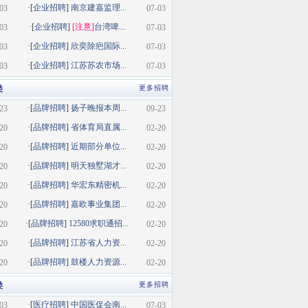
·[
企业招聘
]
南京建嘉监理...
03
07-03
·[
企业招聘
]
[注意]
台湾啤...
03
07-03
·[
企业招聘
]
欣奕除疤国际...
03
07-03
·[
企业招聘
]
江苏苏农市场...
03
07-03
类
更多招聘
·[
品牌招聘
]
扬子晚报本周...
23
09-23
·[
品牌招聘
]
省体育局直属...
20
02-20
·[
品牌招聘
]
近期部分单位...
20
02-20
·[
品牌招聘
]
明天独墅湖才...
20
02-20
·[
品牌招聘
]
华宏东精密机...
20
02-20
·[
品牌招聘
]
嘉欧事业集团...
20
02-20
·[
品牌招聘
]
12580求职通招...
20
02-20
·[
品牌招聘
]
江苏省人力资...
20
02-20
·[
品牌招聘
]
鼓楼人力资源...
20
02-20
类
更多招聘
·[
医疗招聘
]
中国医促会南...
03
07-03