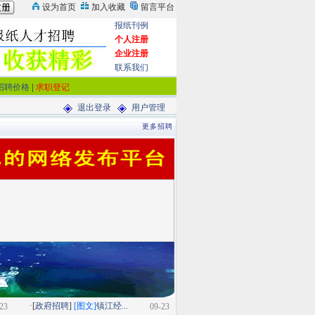
报纸刊例
个人注册
企业注册
联系我们
招聘价格
|
求职登记
退出登录
用户管理
更多招聘
·[
政府招聘
]
[图文]
镇江经...
23
09-23