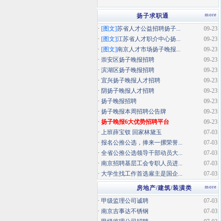
more
扬子求职通
·
[图文]
苏省人才公益招聘扬子...
09-23
·
[图文]
江苏省人才职介中心扬...
09-23
·
[图文]
南京人才市场扬子晚报...
09-23
·
崇安区扬子晚报招聘
09-23
·
滨湖区扬子晚报招聘
09-23
·
宜兴扬子晚报人才招聘
09-23
·
阴扬子晚报人才招聘
09-23
·
扬子晚报招聘
09-23
·
扬子晚报本周招聘公告牌
09-23
·
扬子晚报6大优势招聘平台
09-23
·
上班薛宝钗 回家林黛玉
07-03
·
报名公推公选，捧来一摞荣誉...
07-03
·
全省公推公选领导干部动员大...
07-03
·
南京招聘基层工会专职人员进...
07-03
·
大学生找工作首选雇主是国企...
07-03
more
房地产/建筑/装潢类
·
甲级监理公司诚聘
07-03
·
南京吉事达不锈钢
07-03