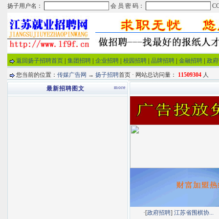
返回扬子招聘首页
|
集团招聘
|
企业招聘
|
校园招聘
|
品牌招聘
|
金融招聘
|
政府
您当前的位置：
传媒广告网
→
扬子招聘
首页 · 网站总访问量：
11509304
人
more
最新招聘图文
·[
政府招聘
]
江苏省围棋协...