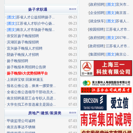
·[
政府招聘
]
[图文]
宜兴市...
more
扬子求职通
·[
企业招聘
]
[图文]
南京首...
·
[图文]
苏省人才公益招聘扬子...
09-23
·[
就业快车
]
[图文]
苏省人...
·
[图文]
江苏省人才职介中心扬...
09-23
·[
校园招聘
]
江苏省人才市...
·
[图文]
南京人才市场扬子晚报...
09-23
·
崇安区扬子晚报招聘
09-23
·[
政府招聘
]
[图文]
2017年...
·
滨湖区扬子晚报招聘
09-23
·[
政府招聘
]
江苏省人才市...
·
宜兴扬子晚报人才招聘
09-23
·[
集团招聘
]
[图文]
南京公...
·
阴扬子晚报人才招聘
09-23
·
扬子晚报招聘
09-23
·
扬子晚报本周招聘公告牌
09-23
·
扬子晚报6大优势招聘平台
09-23
·
上班薛宝钗 回家林黛玉
07-03
·
报名公推公选，捧来一摞荣誉...
07-03
·
全省公推公选领导干部动员大...
07-03
·
南京招聘基层工会专职人员进...
07-03
·
大学生找工作首选雇主是国企...
07-03
more
房地产/建筑/装潢类
·
甲级监理公司诚聘
07-03
·
南京吉事达不锈钢
07-03