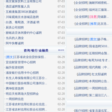
·
南京紫泉饮料工业有限公司
07-03
·[
企业招聘
]
施耐邦精密机...
·
酒店诚聘客服人员
07-03
·[
企业招聘
]
福州近江服装...
·
五粮液集团300冰酒诚招
07-03
·[
企业招聘
]
[注意]
无锡新...
·
川味观南京水游城店急聘
07-03
·
白酒、葡萄酒、洋酒诚 聘
07-03
·[
企业招聘
]
[推荐]
北京浩...
·
厨具公司招聘
07-03
·
丽铭农庄休闲垂钓中心诚聘
07-03
·
当兵的人酒业
07-03
·[
品牌招聘
]
[图文]
扬子晚...
·
阿牛快餐诚聘
07-03
·[
品牌招聘
]
我省选聘5010...
more
咨询/银行/金融类
·[
品牌招聘
]
近期招聘会预...
·
[图文]
江苏省农业信贷担保招...
06-29
·[
品牌招聘
]
每周为8名专才...
·
宜信财富管理中心招聘
02-20
·[
品牌招聘
]
现代商船（中...
·
融升投资招聘
02-20
·
浦发银行信用卡中心招聘
02-20
·[
品牌招聘
]
红太阳诚聘
·
长生人寿保险有限公司江苏分...
02-20
·[
品牌招聘
]
本周招聘公告...
·
中国银行股份有限公司滁州分...
02-20
·[
品牌招聘
]
一周招聘信息...
·
腾坤投资急聘
02-20
·
明后天有两场大型招聘会
02-20
·[
品牌招聘
]
第二届沿江八...
·
一周招聘信息
02-20
·
江苏省农村信用社联合社信息...
02-20
·
江苏省农村信用社联合社招聘...
02-20
·[
医疗招聘
]
省复员退伍军...