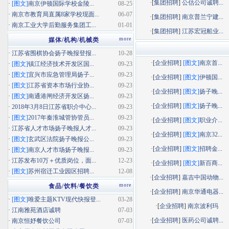
·[
集团招聘
]
公估公司诚聘...
·
[图文]
南京伊顿国际学校金陵...
08-25
·
南京市教育局直属8家学校现面...
06-07
·[
集团招聘
]
南京普兰宁建...
·
南京工业大学后勤服务集团工...
01-01
·[
集团招聘
]
江苏宏冠船业...
more
媒体/机构/机械类
·
江苏省围棋协会扬子晚报登报...
10-28
·[
企业招聘
]
[图文]
南京首...
·
[图文]
镇江经济技术开发区国...
09-23
·
[图文]
宜兴市应急管理局扬子...
09-23
·[
企业招聘
]
[图文]
伊顿国...
·
[图文]
江苏省资本市场行业协...
09-23
·[
企业招聘
]
[图文]
扬子晚...
·
[图文]
南通港闸经济开发区扬...
09-23
·[
企业招聘
]
[图文]
扬子晚...
·
2018年3月8日江苏省职介中心...
09-23
·
[图文]
2017年秦淮城管协管员...
09-23
·[
企业招聘
]
[图文]
职业介...
·
江苏省人才市场扬子晚报人才...
09-23
·[
企业招聘
]
[图文]
南京32...
·
[图文]
玄武区法院扬子晚报公...
09-23
·[
企业招聘
]
[图文]
招聘金...
·
[图文]
南京人才市场扬子晚报...
09-23
·
江苏发布10万＋优质岗位，面...
12-23
·[
企业招聘
]
[图文]
新百商...
·
[图文]
苏州宿迁工业园区招聘...
12-08
·[
企业招聘
]
嘉吉中国动物...
more
食品/饮料/餐饮类
·[
企业招聘
]
南京华通电器...
·
[图文]
唯爱主题KTV现代快报登...
03-28
·[
企业招聘
]
南京波利玛
·
江南雅苑酒店诚聘
07-03
·[
企业招聘
]
医药公司诚聘...
·
南京恒妤餐饮公司
07-03