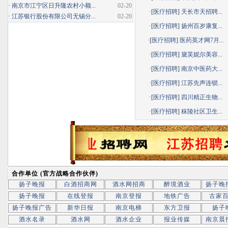
·
南京市江宁区日升隆农村小额...
02-20
·[
医疗招聘
]
天长市天招聘...
·
江苏银行股份有限公司无锡分...
02-20
·[
医疗招聘
]
扬州百岁康复...
·[
医疗招聘
]
医药英才网7月...
·[
医疗招聘
]
黛芙妮尔美容...
·[
医疗招聘
]
南京中医药大...
·[
医疗招聘
]
江苏先声连锁...
·[
医疗招聘
]
四川精正生物...
·[
医疗招聘
]
秣陵社区卫生...
合作单位 (官方战略合作伙伴)
扬子晚报
白酒招商网
酒水网招商
醉境酒业
扬子晚
扬子晚报
在线登报
南京登报
地铁广告
古家
扬子晚报广告
新华日报
南京电梯
东方卫报
扬子
酒水名录
酒水网
酒水企业
报业传媒
南京晨