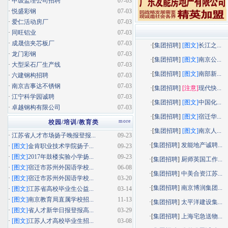
·
甲级监理公司招聘
07-03
·
悦盛彩钢
07-03
·
爱仁活动房厂
07-03
·
同旺铝业
07-03
·
成晟信夹芯板厂
07-03
·[
集团招聘
]
[图文]
长江之...
·
龙门彩钢
07-03
·[
集团招聘
]
[图文]
南京公...
·
大型采石厂生产线
07-03
·[
集团招聘
]
[图文]
南部新...
·
六建钢构招聘
07-03
·
南京吉事达不锈钢
07-03
·[
集团招聘
]
[注意]
现代快...
·
江宁科学园诚聘
07-03
·[
集团招聘
]
[图文]
中国化...
·
卓越钢构有限公司
07-03
·[
集团招聘
]
[图文]
宿迁华...
more
校园/培训/教育类
·[
集团招聘
]
[图文]
南京人...
·
江苏省人才市场扬子晚报登报...
09-23
·[
集团招聘
]
发能地产诚聘...
·
[图文]
金肯职业技术学院扬子...
09-23
·
[图文]
2017年鼓楼实验小学扬...
09-23
·[
集团招聘
]
厨师英国工作...
·
[图文]
宿迁市苏州外国语学校...
06-08
·[
集团招聘
]
中美合资江苏...
·
[图文]
宿迁市苏州外国语学校...
03-20
·[
集团招聘
]
南京博润集团...
·
[图文]
江苏省高校毕业生公益...
03-14
·
[图文]
南京教育局直属学校招...
11-13
·[
集团招聘
]
太平洋建设集...
·
[图文]
省人才新华日报登报高...
03-29
·[
集团招聘
]
上海宅急送物...
·
[图文]
江苏人才高校毕业生招...
03-08