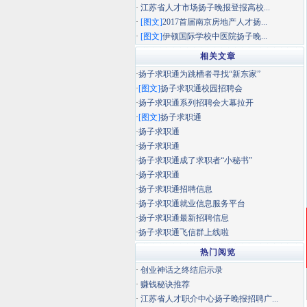
·
江苏省人才市场扬子晚报登报高校...
·
[图文]
2017首届南京房地产人才扬...
·
[图文]
伊顿国际学校中医院扬子晚...
相关文章
·
扬子求职通为跳槽者寻找“新东家”
·
[图文]
扬子求职通校园招聘会
·
扬子求职通系列招聘会大幕拉开
·
[图文]
扬子求职通
·
扬子求职通
·
扬子求职通
·
扬子求职通成了求职者“小秘书”
·
扬子求职通
·
扬子求职通招聘信息
·
扬子求职通就业信息服务平台
·
扬子求职通最新招聘信息
·
扬子求职通飞信群上线啦
热门阅览
·
创业神话之终结启示录
·
赚钱秘诀推荐
·
江苏省人才职介中心扬子晚报招聘广...