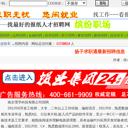
园招聘
|
品牌招聘
|
金融招聘
|
政府招聘
|
医疗招聘
|
餐饮招聘
|
建材招聘
|
就业快车
|
就业快车
→招聘内容 · 网站总访问量：
11538824
人
扬子求职通最新招聘信息
作者：佚名 
南京雪孚科技有限公司招聘
DELPHI开发工程师，大专，二年以上工作经验，编程语言，DELPHI，熟悉数据
相关专业毕业，熟悉8位、32位单片机/嵌入式产品的软件开发，至少一年C/C++的嵌入
板技术及工艺要求，能熟练阅读并理解电路原理图，具有金融POS应用开发经验者
验，编程语言，DELPHI、C#，熟悉数据库SQL2000。薪资面议！联系人，吴先生，