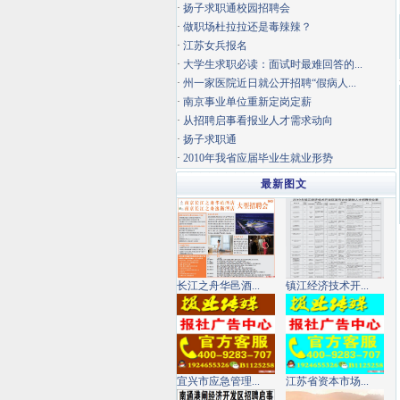
·
扬子求职通校园招聘会
·
做职场杜拉拉还是毒辣辣？
·
江苏女兵报名
·
大学生求职必读：面试时最难回答的...
·
州一家医院近日就公开招聘“假病人...
·
南京事业单位重新定岗定薪
·
从招聘启事看报业人才需求动向
·
扬子求职通
·
2010年我省应届毕业生就业形势
最新图文
长江之舟华邑酒...
镇江经济技术开...
宜兴市应急管理...
江苏省资本市场...