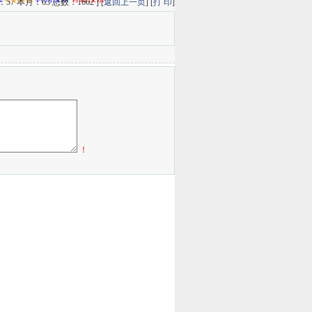
7 本月：63 总数：1662 ] [
返回上一页
] [
打 印
]
！