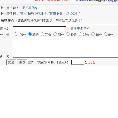
[
本日：9 本周：5
上一篇招聘：
一周招聘信息
下一篇招聘：
“雷人”招聘不找瘦子: “体重不低于53.55公斤”
招聘评论
（评论内容只代表网友观点，与本站立场无关！）
用户名：
！
查看更多评论
分 值：
100分
85分
70分
55分
40分
25分
10分
0分
内 容：
(注“
！
”为必填内容。) 验证码：