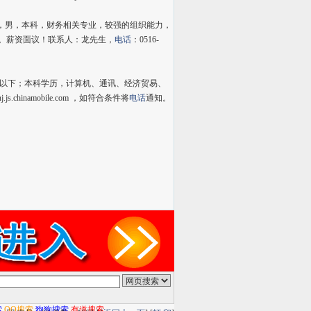
师，男，本科，财务相关专业，较强的组织能力，
验。薪资面议！联系人：龙先生，
电话
：0516-
以下；本科学历，计算机、通讯、经济贸易、
inamobile.com ，如符合条件将
电话
通知。
索
QQ搜索
狗狗搜索
有道搜索