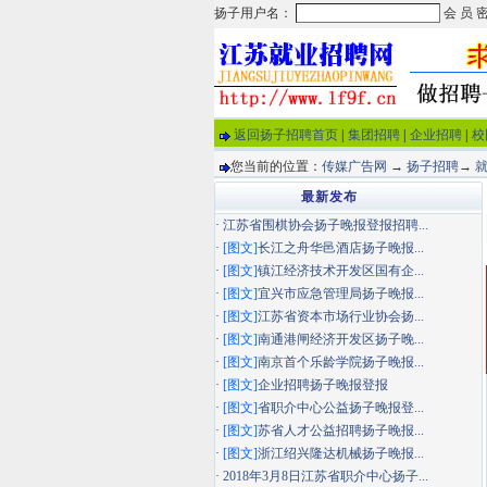
返回扬子招聘首页
|
集团招聘
|
企业招聘
|
校
您当前的位置：
传媒广告网
→
扬子招聘
→
最新发布
·
江苏省围棋协会扬子晚报登报招聘...
·
[图文]
长江之舟华邑酒店扬子晚报...
·
[图文]
镇江经济技术开发区国有企...
·
[图文]
宜兴市应急管理局扬子晚报...
·
[图文]
江苏省资本市场行业协会扬...
·
[图文]
南通港闸经济开发区扬子晚...
·
[图文]
南京首个乐龄学院扬子晚报...
·
[图文]
企业招聘扬子晚报登报
·
[图文]
省职介中心公益扬子晚报登...
·
[图文]
苏省人才公益招聘扬子晚报...
·
[图文]
浙江绍兴隆达机械扬子晚报...
·
2018年3月8日江苏省职介中心扬子...