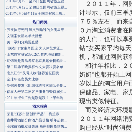
·
2011年6月19日至25日全国网省级卫视...
２０１１年，网购
·
2011年6月12日至18日全国网省级卫视...
计显示，仅前三季
·
2011年6月5日至11日全国网省级卫视...
７５％左右。而来
热门阅览
０万淘宝消费者在
·
强被执行死刑 曝文强睡过的女明星细...
·
文强案女星名单大猜想
的人们，也可以享
·
美一孕妇分娩要直播
钻”女买家平均每
·
“脱衣门”女主角回应 为人体艺术正...
·
山东首富身家396.2亿 超内地福布斯...
机，都通过网购获
·
胡锦涛赴青岛考察北京奥运会帆船比...
和往年相比，２０
·
第二届扬子晚报杯作文大赛决赛名单...
·
南京江宁“头号人物”疑吞逾亿国资...
奶奶”也都开始上
·
全球年轻官员大比拼
岁以上的淘宝用户
·
胡锦涛签发《组织抗震救灾部队分期...
保健品、家电、家
·
信泰人寿第二届客户服务节暨首届少...
·
2011年报业广告是涨是跌？上半年跑...
现出类似特征。
酒水招商
而受经济大环境影
·
荣登“江苏白酒创新产品” 梅兰春...
２０１１年网络消
·
古井贡酒部分白酒产品价格 明年起价...
购已经从“时尚消费
·
高端白酒批发价先涨 商家拟囤货惜售...