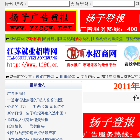
网站首页
|
求职招聘
|
教育培训
|
新闻视频
|
酒水商机
|
工程机械
|
时事聚焦
|
电视资
您当前的位置：
传媒广告网
→
时事聚焦
→ 文章内容 → 2011年网购大潮改写
201
最新发布
·
广告晚清吟
作
·
一通电话让崩溃的“超人爸爸”泪流...
·
心灵的引力——扎西拉姆·多多诗句...
·
新华日报、扬子晚报再度入选中国50...
·
退域军人优待证遗失登报
·
纸短情长，与君共白头
·
刘绍航与贺爱莲登报结婚启事
·
斗龙港生态扬子晚报登报招标公告