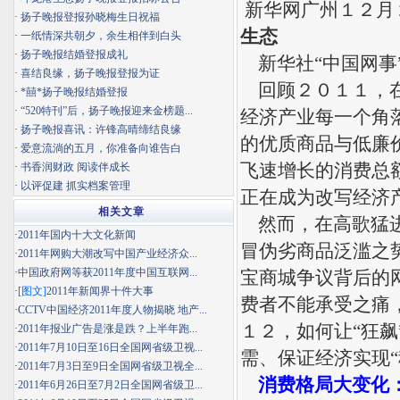
新华网广州１２月
·
扬子晚报登报孙晓梅生日祝福
生态
·
一纸情深共朝夕，余生相伴到白头
·
扬子晚报结婚登报成礼
新华社“中国网事
·
喜结良缘，扬子晚报登报为证
回顾２０１１，在
·
*囍*扬子晚报结婚登报
·
“520特刊”后，扬子晚报迎来金榜题...
经济产业每一个角
·
扬子晚报喜讯：许锋高晴缔结良缘
的优质商品与低廉
·
爱意流淌的五月，你准备向谁告白
飞速增长的消费总
·
书香润财政 阅读伴成长
·
以评促建 抓实档案管理
正在成为改写经济
相关文章
然而，在高歌猛进
·
2011年国内十大文化新闻
冒伪劣商品泛滥之
·
2011年网购大潮改写中国产业经济众...
·
中国政府网等获2011年度中国互联网...
宝商城争议背后的
·
[图文]
2011年新闻界十件大事
费者不能承受之痛
·
CCTV中国经济2011年度人物揭晓 地产...
１２，如何让“狂
·
2011年报业广告是涨是跌？上半年跑...
·
2011年7月10日至16日全国网省级卫视...
需、保证经济实现
·
2011年7月3日至9日全国网省级卫视全...
消费格局大变化：
·
2011年6月26日至7月2日全国网省级卫...