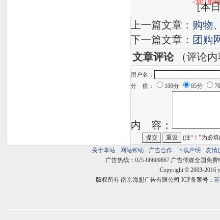
<2011
[
本日
上一篇文章：
购物
下一篇文章：
团购网
文章评论
（评论内
用户名：
分 值：
100分
85分
7
内 容：
(注“
！
”为必填
关于本站
-
网站帮助
-
广告合作
-
下载声明
-
友情
广告热线：025-86609867 广告传媒全国免费电话:400
Copyright © 2003-2016 
版权所有 南京海盟广告有限公司 ICP备案号：
苏