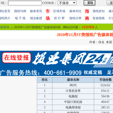
市
指
网站首页
报纸刊例
媒体资讯
区域市场
媒体对比
报纸折扣
媒
场
南
报纸简介
电 子 报
报业集团
排 行 帮
报纸分类
投放指南
行
媒体资讯
→ 2010年11月IT类报纸广告媒体前8强 · 网站访问量：
11557870
人
2010年11月IT类报纸广告媒体
作者：佚名 来源：慧
排名
媒体名称
市场份额
1
I时代
5224.62
2
计算机世界
654.21
3
电脑报
594.96
4
中国计算机报
404.67
5
电脑商情报
285.53