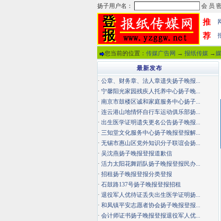
推
荐
您当前的位置：
传媒广告网
→
报纸传媒
→
最新发布
·
公章、财务章、法人章遗失扬子晚报...
·
宁馨阳光家园残疾人托养中心扬子晚...
·
南京市鼓楼区诚和家庭服务中心扬子...
·
连云港山地情怀自行车运动俱乐部扬...
·
出生医学证明遗失更名公告扬子晚报...
·
三知堂文化服务中心扬子晚报登报解...
·
无锡市惠山区党外知识分子联谊会扬...
·
吴沈燕扬子晚报登报道歉信
·
活力太阳花舞蹈队扬子晚报登报民办...
·
招租扬子晚报登报分类登报
·
石鼓路137号扬子晚报登报招租
·
退役军人优待证丢失出生医学证明扬...
·
和凤镇平安志愿者协会扬子晚报登报...
·
会计师证书扬子晚报登报退役军人优...