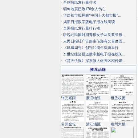
·
全球报纸发行量排名
·
缅甸地震已致176余人伤亡
·
华西都市报蝉联“中国十大都市报”...
·
揭阳日报数字版电子报在线阅读
·
全国报纸发行量排行榜
·
听说过民国时期青楼女子从良要登报...
·
人民日报社广告部主任郑有义首度回...
·
《凤凰周刊》创刊10周年庆典举行
·
21世纪经济报道数字版电子报在线阅...
·
《楚天快报》探索做大做强区域传媒...
推荐品牌
张光耀雨...
废旧物资...
租赁权扬...
常州金坛...
清江浦区...
泰州大桥...