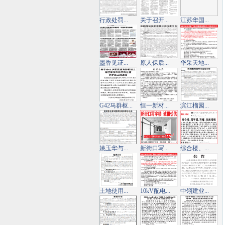
行政处罚...
关于召开...
江苏华国...
墨香见证...
原人保后...
华采天地...
G42马群枢...
恒一新材...
滨江榴园...
姚玉华与...
新街口写...
综合楼、...
土地使用...
10kV配电...
中翎建业...