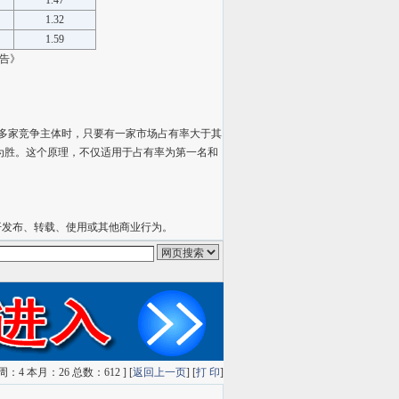
1.47
1.32
1.59
告》
多家竞争主体时，只要有一家市场占有率大于其
败为胜。这个原理，不仅适用于占有率为第一名和
开发布、转载、使用或其他商业行为。
索
雅虎搜索
QQ搜索
狗狗搜索
有道搜索
：4 本月：26 总数：612 ] [
返回上一页
] [
打 印
]