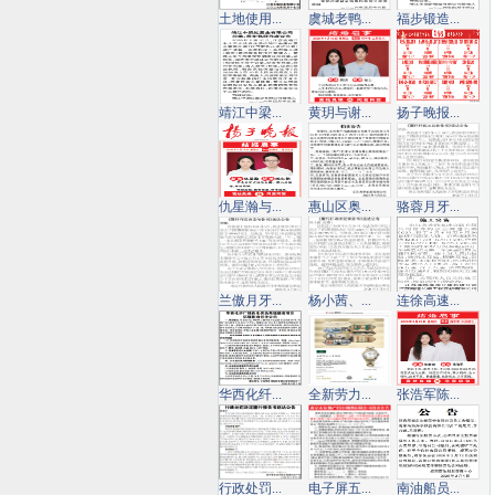
土地使用...
虞城老鸭...
福步锻造...
靖江中梁...
黄玥与谢...
扬子晚报...
仇星瀚与...
惠山区奥...
骆蓉月牙...
兰傲月牙...
杨小茜、...
连徐高速...
华西化纤...
全新劳力...
张浩军陈...
行政处罚...
电子屏五...
南油船员...