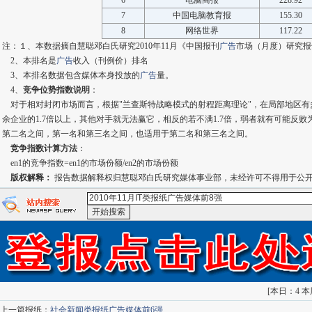
6
电脑商报
228.92
7
中国电脑教育报
155.30
8
网络世界
117.22
注：１、本数据摘自慧聪邓白氏研究2010年11月《中国报刊
广告
市场（月度）研究报
2、本排名是
广告
收入（刊例价）排名
3、本排名数据包含媒体本身投放的
广告
量。
4、
竞争位势指数说明
：
对于相对封闭市场而言，根据"兰查斯特战略模式的射程距离理论"，在局部地区有
余企业的1.7倍以上，其他对手就无法赢它，相反的若不满1.7倍，弱者就有可能反
第二名之间，第一名和第三名之间，也适用于第二名和第三名之间。
竞争指数计算方法
：
en1的竞争指数=en1的市场份额/en2的市场份额
版权解释：
报告数据解释权归慧聪邓白氏研究媒体事业部，未经许可不得用于公
<2010年11月IT类报纸广告媒体前8强>-：
百度搜索
gooolge搜
[
本日：4 本周
上一篇报纸：
社会新闻类报纸广告媒体前6强