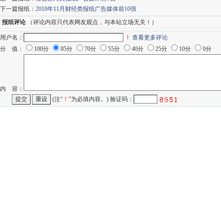
下一篇报纸：
2010年11月财经类报纸广告媒体前10强
报纸评论
（评论内容只代表网友观点，与本站立场无关！）
用户名：
！
查看更多评论
分 值：
100分
85分
70分
55分
40分
25分
10分
0分
内 容：
(注“
！
”为必填内容。) 验证码：