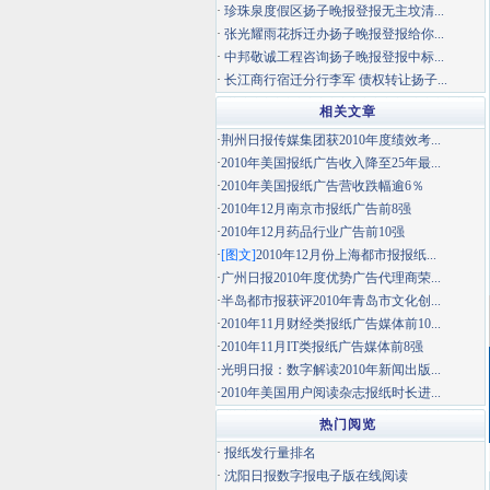
·
珍珠泉度假区扬子晚报登报无主坟清...
·
张光耀雨花拆迁办扬子晚报登报给你...
·
中邦敬诚工程咨询扬子晚报登报中标...
·
长江商行宿迁分行李军 债权转让扬子...
相关文章
·
荆州日报传媒集团获2010年度绩效考...
·
2010年美国报纸广告收入降至25年最...
·
2010年美国报纸广告营收跌幅逾6％
·
2010年12月南京市报纸广告前8强
·
2010年12月药品行业广告前10强
·
[图文]
2010年12月份上海都市报报纸...
·
广州日报2010年度优势广告代理商荣...
·
半岛都市报获评2010年青岛市文化创...
·
2010年11月财经类报纸广告媒体前10...
·
2010年11月IT类报纸广告媒体前8强
·
光明日报：数字解读2010年新闻出版...
·
2010年美国用户阅读杂志报纸时长进...
热门阅览
·
报纸发行量排名
·
沈阳日报数字报电子版在线阅读