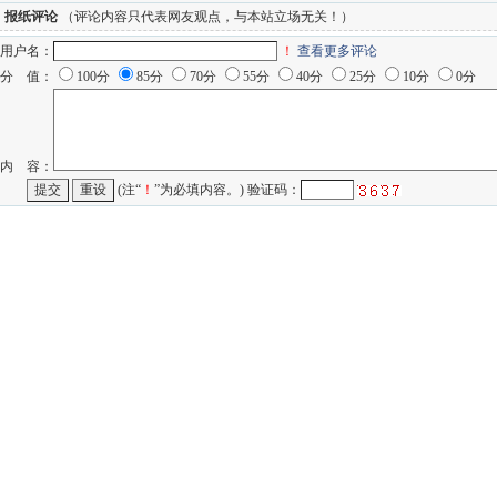
报纸评论
（评论内容只代表网友观点，与本站立场无关！）
用户名：
！
查看更多评论
分 值：
100分
85分
70分
55分
40分
25分
10分
0分
内 容：
(注“
！
”为必填内容。) 验证码：