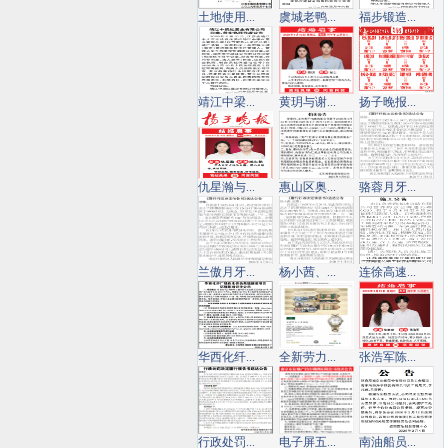
土地使用...
虞城老鸭...
福步锻造...
靖江中梁...
黄玥与谢...
扬子晚报...
仇星瀚与...
惠山区奥...
骆蓉月牙...
兰傲月牙...
杨小茜、...
连徐高速...
华西化纤...
全新劳力...
张浩军陈...
行政处罚...
电子屏五...
南油船员...