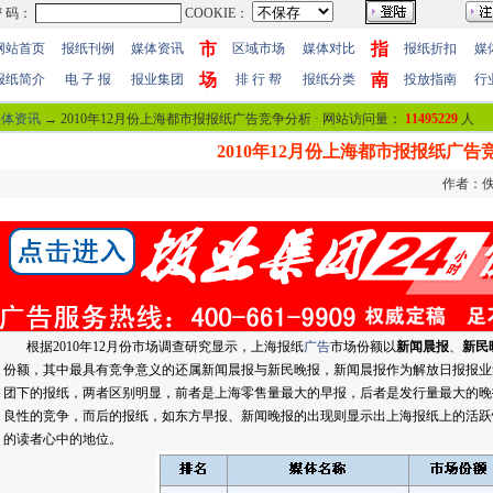
市
指
网站首页
报纸刊例
媒体资讯
区域市场
媒体对比
报纸折扣
媒
场
南
报纸简介
电 子 报
报业集团
排 行 帮
报纸分类
投放指南
行
媒体资讯
→ 2010年12月份上海都市报报纸广告竞争分析 · 网站访问量：
11495229
人
2010年12月份上海都市报报纸广告
作者：佚名
根据2010年12月份市场调查研究显示，上海报纸
广告
市场份额以
新闻晨报
、
新民
份额，其中最具有竞争意义的还属新闻晨报与新民晚报，新闻晨报作为解放日报报业
团下的报纸，两者区别明显，前者是上海零售量最大的早报，后者是发行量最大的晚
良性的竞争，而后的报纸，如东方早报、新闻晚报的出现则显示出上海报纸上的活跃
的读者心中的地位。