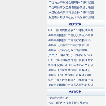
·
丰县马公书院社会组织扬子晚报登报...
·
丰县有情有义志愿者服务队扬子晚报...
·
武进区遥观镇体育总会扬子晚报登报...
·
亚连教育培训中心扬子晚报登报注销...
相关文章
·
荆州日报传媒集团获2010年度绩效考...
·
2010年美国报纸广告收入降至25年最...
·
2010年美国报纸广告营收跌幅逾6％
·
2010年12月南京市报纸广告前8强
·
2010年12月药品行业广告前10强
·
[图文]
2010年12月份上海都市报报纸...
·
广州日报2010年度优势广告代理商荣...
·
半岛都市报获评2010年青岛市文化创...
·
2010年11月财经类报纸广告媒体前10...
·
2010年11月IT类报纸广告媒体前8强
·
光明日报：数字解读2010年新闻出版...
·
2010年美国用户阅读杂志报纸时长进...
热门阅览
·
报纸发行量排名
·
沈阳日报数字报电子版在线阅读