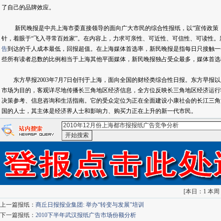
了自己的品牌效应。
新民晚报是中共上海市委直接领导的面向广大市民的综合性报纸，以“宣传政策，
针，着眼于“飞入寻常百姓家”。在内容上，力求可亲性、可近性、可信性、可读性
告
到达的千人成本最低，回报超值。在上海媒体首选率，新民晚报是指每日只接触一
些所有读者总数的比例相当于上海其他平面媒体，新民晚报独占受众最多，媒体首选
东方早报2003年7月7日创刊于上海，面向全国的财经类综合性日报。东方早报
市场为目的，客观详尽地传播长三角地区经济信息，全方位反映长三角地区经济运行
决策参考、信息咨询和生活指南。它的受众定位为正在全面建设小康社会的长江三角
国的人士，其主体是经济界人士和影响力、购买力正在上升的新一代市民。
<2010年12月份上海都市报报纸广告竞争分析>-：
百度搜索
go
[
本日：1 本周：3
上一篇报纸：
商丘日报报业集团: 举办“转变与发展”培训
下一篇报纸：
2010下半年武汉报纸广告市场份额分析