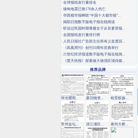
·
全球报纸发行量排名
·
缅甸地震已致176余人伤亡
·
华西都市报蝉联“中国十大都市报”...
·
揭阳日报数字版电子报在线阅读
·
听说过民国时期青楼女子从良要登报...
·
全国报纸发行量排行榜
·
人民日报社广告部主任郑有义首度回...
·
《凤凰周刊》创刊10周年庆典举行
·
21世纪经济报道数字版电子报在线阅...
·
《楚天快报》探索做大做强区域传媒...
推荐品牌
张光耀雨...
废旧物资...
租赁权扬...
常州金坛...
清江浦区...
泰州大桥...