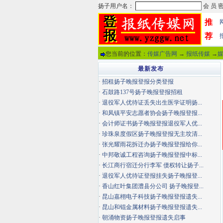
推
荐
您当前的位置：
传媒广告网
→
报纸传媒
→
最新发布
·
招租扬子晚报登报分类登报
·
石鼓路137号扬子晚报登报招租
·
退役军人优待证丢失出生医学证明扬...
·
和凤镇平安志愿者协会扬子晚报登报...
·
会计师证书扬子晚报登报退役军人优...
·
珍珠泉度假区扬子晚报登报无主坟清...
·
张光耀雨花拆迁办扬子晚报登报给你...
·
中邦敬诚工程咨询扬子晚报登报中标...
·
长江商行宿迁分行李军 债权转让扬子...
·
退役军人优待证登报挂失扬子晚报登...
·
香山红叶集团澧县分公司 扬子晚报登...
·
昆山嘉栩电子科技扬子晚报登报遗失...
·
昆山和锟金属材料扬子晚报登报遗失...
·
朝涌物资扬子晚报登报遗失启事