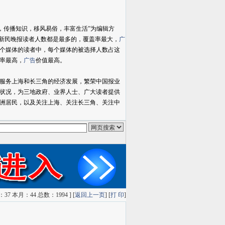
传播知识，移风易俗，丰富生活”为编辑方
。新民晚报读者人数都是最多的，覆盖率最大，
广
个媒体的读者中，每个媒体的被选择人数占这
率最高，
广告
价值最高。
以服务上海和长三角的经济发展，繁荣中国报业
状况，为三地政府、业界人士、广大读者提供
洲居民，以及关注上海、关注长三角、关注中
oolge搜索
雅虎搜索
QQ搜索
狗狗搜索
有道搜索
7 本月：44 总数：1994 ] [
返回上一页
] [
打 印
]