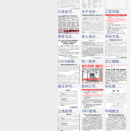
行政处罚...
关于召开...
江苏华国...
墨香见证...
原人保后...
华采天地...
G42马群枢...
恒一新材...
滨江榴园...
姚玉华与...
新街口写...
综合楼、...
土地使用...
10kV配电...
中翎建业...