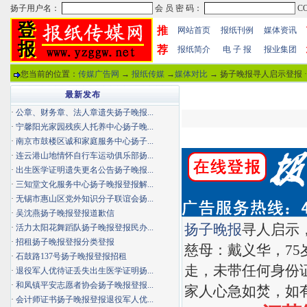
推
网站首页
报纸刊例
媒体资讯
荐
报纸简介
电 子 报
报业集团
您当前的位置：
传媒广告网
→
报纸传媒
→
媒体对比
→ 扬子晚报寻人启示登报 
最新发布
·
公章、财务章、法人章遗失扬子晚报...
·
宁馨阳光家园残疾人托养中心扬子晚...
·
南京市鼓楼区诚和家庭服务中心扬子...
·
连云港山地情怀自行车运动俱乐部扬...
·
出生医学证明遗失更名公告扬子晚报...
·
三知堂文化服务中心扬子晚报登报解...
·
无锡市惠山区党外知识分子联谊会扬...
·
吴沈燕扬子晚报登报道歉信
扬子晚报
寻人启示
·
活力太阳花舞蹈队扬子晚报登报民办...
·
招租扬子晚报登报分类登报
慈母：戴义华，75
·
石鼓路137号扬子晚报登报招租
走，未带任何身份
·
退役军人优待证丢失出生医学证明扬...
·
和凤镇平安志愿者协会扬子晚报登报...
家人心急如焚，如有发
·
会计师证书扬子晚报登报退役军人优...