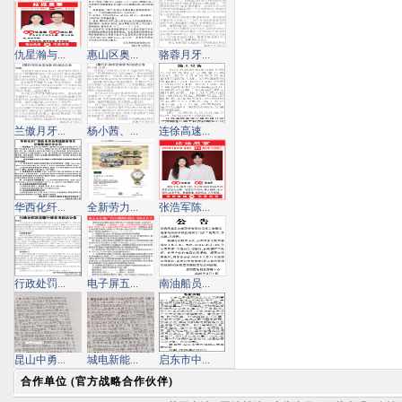
仇星瀚与...
惠山区奥...
骆蓉月牙...
兰傲月牙...
杨小茜、...
连徐高速...
华西化纤...
全新劳力...
张浩军陈...
行政处罚...
电子屏五...
南油船员...
昆山中勇...
城电新能...
启东市中...
合作单位 (官方战略合作伙伴)