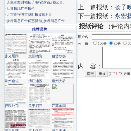
·
无主涉案财物扬子晚报登报认领公告...
上一篇报纸：
扬子
·
江苏报纸广告报价
·
北京晚报与京华时报媒体对比
下一篇报纸：
永宏
·
参考消息广告优惠折扣_参考消息广告...
报纸评论
（评论内
推荐品牌
用户名：
分 值：
100分
85分
7
张光耀雨...
废旧物资...
租赁权扬...
内 容：
(注“
！
”为必填
常州金坛...
清江浦区...
泰州大桥...
行政处罚...
关于召开...
江苏华国...
墨香见证...
原人保后...
华采天地...