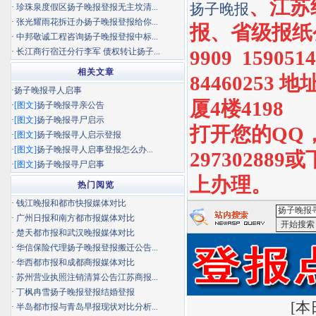
、江苏
扬子晚报
·
珍珠泉度假区扬子晚报登报无主坟清...
·
张光耀雨花拆迁办扬子晚报登报给你...
报、省级报纸
·
中邦敬诚工程咨询扬子晚报登报中标...
·
长江商行宿迁分行李军 债权转让扬子...
9909 159051
相关文章
8446025
·
扬子晚报寻人启事
厦4楼4198
·
[图文]
扬子晚报寻亲公告
·
[图文]
扬子晚报寻尸启示
打开您的QQ
·
[图文]
扬子晚报寻人启示登报
·
[图文]
扬子晚报寻人启事登报怎么办...
29730288
·
[图文]
扬子晚报寻尸启事
上办理。
热门阅览
·
钱江晚报和都市快报媒体对比
·
广州日报和南方都市报媒体对比
·
楚天都市报和武汉晚报媒体对比
<扬子晚报
·
华信保险代理扬子晚报登报搬迁公告...
·
华西都市报和成都商报媒体对比
·
苏州营业执照注销清算公告江苏商报...
·
丁枫冉雪扬子晚报登报结婚登报
[
本日
·
半岛都市报与青岛早报现状对比分析...