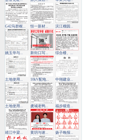
G42马群枢...
恒一新材...
滨江榴园...
姚玉华与...
新街口写...
综合楼、...
土地使用...
10kV配电...
中翎建业...
土地使用...
虞城老鸭...
福步锻造...
靖江中梁...
黄玥与谢...
扬子晚报...