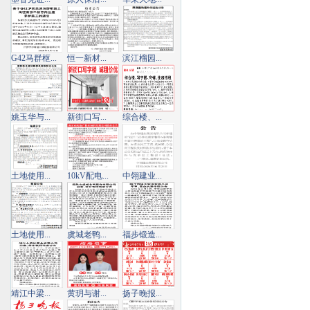
G42马群枢...
恒一新材...
滨江榴园...
姚玉华与...
新街口写...
综合楼、...
土地使用...
10kV配电...
中翎建业...
土地使用...
虞城老鸭...
福步锻造...
靖江中梁...
黄玥与谢...
扬子晚报...