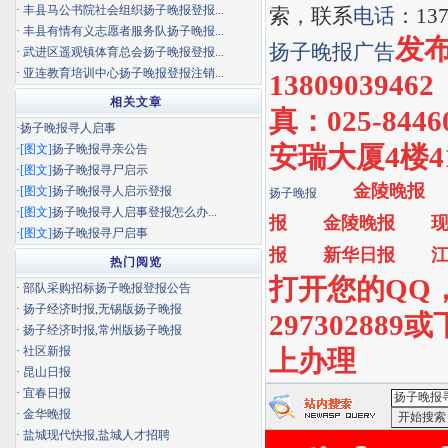
·
丰县马公书院社会组织扬子晚报登报...
索，联系
电话
：137
·
丰县有情有义志愿者服务队扬子晚报...
发布
扬子晚报
广告
·
武进区遥观镇体育总会扬子晚报登报...
·
亚连教育培训中心扬子晚报登报注销...
13809039462
相关文章
真：025-84
·
扬子晚报寻人启事
安瑞大厦4楼419
·
[图文]
扬子晚报寻亲公告
·
[图文]
扬子晚报寻尸启示
金陵晚报
·
[图文]
扬子晚报寻人启示登报
扬子晚报
·
[图文]
扬子晚报寻人启事登报怎么办...
报
金陵晚报
·
[图文]
扬子晚报寻尸启事
报
新华日报
热门阅览
打开您的QQ
·
部队采购招标扬子晚报登报公告
·
扬子经济时报,无锡版扬子晚报
29730288
·
扬子经济时报,常州版扬子晚报
·
社区新报
上办理
·
昆山日报
·
宜春日报
·
金华晚报
·
盐城现代快报,盐城人才招聘
<扬子晚报