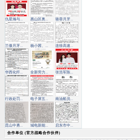
仇星瀚与...
惠山区奥...
骆蓉月牙...
兰傲月牙...
杨小茜、...
连徐高速...
华西化纤...
全新劳力...
张浩军陈...
行政处罚...
电子屏五...
南油船员...
昆山中勇...
城电新能...
启东市中...
合作单位 (官方战略合作伙伴)