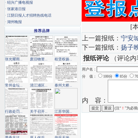
·
绍兴广播电视报
·
张家港日报
·
江阴日报人才招聘热线电话
·
湖州晚报
[
本
推荐品牌
上一篇报纸：
宁安
下一篇报纸：
扬子
报纸评论
（评论内
张光耀雨...
废旧物资...
租赁权扬...
用户名：
分 值：
100分
85分
7
常州金坛...
清江浦区...
泰州大桥...
内 容：
(注“
！
”为必填
行政处罚...
关于召开...
江苏华国...
墨香见证...
原人保后...
华采天地...