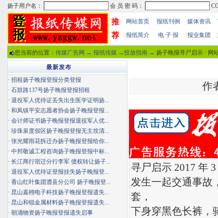
推
网站首页
报纸刊例
媒体资讯
荐
报纸简介
电 子 报
报业集团
您当前的位置：
传媒广告网
→
报纸传媒
→
投放指南
→ 扬子晚报寻尸启示 · 
最新发布
·
招租扬子晚报登报分类登报
作者
·
石鼓路137号扬子晚报登报招租
·
退役军人优待证丢失出生医学证明扬...
·
和凤镇平安志愿者协会扬子晚报登报...
·
会计师证书扬子晚报登报退役军人优...
·
珍珠泉度假区扬子晚报登报无主坟清...
·
张光耀雨花拆迁办扬子晚报登报给你...
·
中邦敬诚工程咨询扬子晚报登报中标...
·
长江商行宿迁分行李军 债权转让扬子...
寻尸启示 2017 年
·
退役军人优待证登报挂失扬子晚报登...
发生一起交通事故，
·
香山红叶集团澧县分公司 扬子晚报登...
·
昆山嘉栩电子科技扬子晚报登报遗失...
套，
·
昆山和锟金属材料扬子晚报登报遗失...
下身穿黑色长裤，
·
朝涌物资扬子晚报登报遗失启事