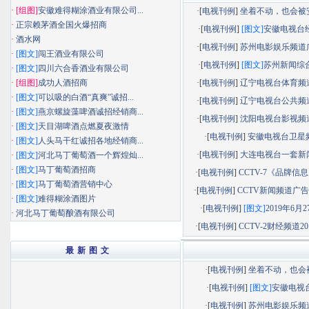
·
[组图]
安徽难得糊涂酒业有限公司...
·[
电视刊例
]
坐着不动，也会被安静
·
正宗赖茅酒全国火爆招商
·[
电视刊例
]
[图文]
安徽电视台经济
·
酒水网
·[
电视刊例
]
苏州电影娱乐频道广告
·
[图文]
闯王酒业有限公司
·[
电视刊例
]
[图文]
苏州新闻综合频
·
[图文]
四川六合香酒业有限公司
·
[组图]
成功人酒招商
·[
电视刊例
]
辽宁电视台体育频道广
·
[图文]
可以吸的白酒“真爽”诚招...
·[
电视刊例
]
辽宁电视台公共频道广
·
[图文]
燕京螺旋藻啤酒诚招经销商...
·[
电视刊例
]
沈阳电视台影视频道广
·
[图文]
天目湖啤酒点燃夏夜激情
·[
电视刊例
]
安徽电视台卫星
·
[图文]
人头马干红诚招各地经销商...
·[
电视刊例
]
大连电视台一套新闻综
·
[图文]
河北马丁葡萄酒一个辉煌灿...
·
[图文]
马丁葡萄酒招商
·[
电视刊例
]
CCTV-7《品牌信息》
·
[图文]
马丁葡萄酒营销中心
·[
电视刊例
]
CCTV新闻频道广告部
·
[图文]
难得糊涂酒图片
·[
电视刊例
]
[图文]
2019年6月27
·
河北马丁葡萄酿酒有限公司
·[
电视刊例
]
CCTV-2财经频道201
最 新 图 文
·[
电视刊例
]
坐着不动，也会被.
·[
电视刊例
]
[图文]
安徽电视台.
·[
电视刊例
]
苏州电影娱乐频道.