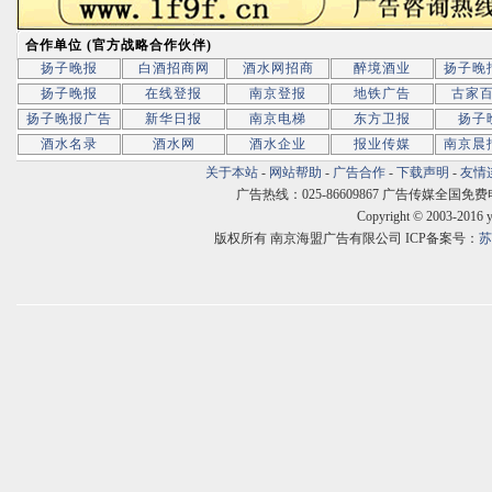
合作单位 (官方战略合作伙伴)
扬子晚报
白酒招商网
酒水网招商
醉境酒业
扬子晚
扬子晚报
在线登报
南京登报
地铁广告
古家
扬子晚报广告
新华日报
南京电梯
东方卫报
扬子
酒水名录
酒水网
酒水企业
报业传媒
南京晨
关于本站
-
网站帮助
-
广告合作
-
下载声明
-
友情
广告热线：025-86609867 广告传媒全国免费电话:400
Copyright © 2003-2016 
版权所有 南京海盟广告有限公司 ICP备案号：
苏