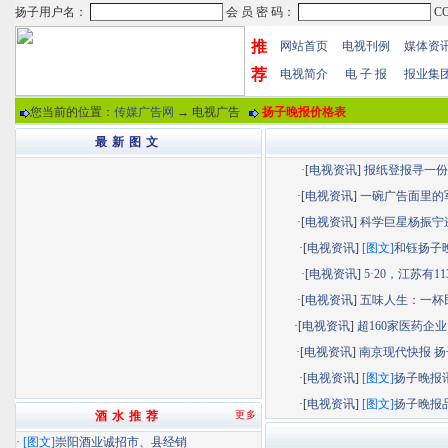
推
网站首页
电视刊例
媒体资
荐
电视简介
电 子 报
报业集
您当前的位置：
传媒广告网
→ 电视广告
扬子晚报价格表
最 新 图 文
·[
电视资讯
]
报纸登报寻一份“.
·[
电视资讯
]
一碗广告面里的军.
·[
电视资讯
]
科学巨星杨振宁逝.
·[
电视资讯
]
[图文]
和钰扬子晚.
·[
电视资讯
]
5·20，江苏有113.
·[
电视资讯
]
五味人生：一杯民.
·[
电视资讯
]
超160家医药企业以
·[
电视资讯
]
南京现代快报 扬子
·[
电视资讯
]
[图文]
扬子晚报讯.
·[
电视资讯
]
[图文]
扬子晚报品.
酒 水 推 荐
更多
·
[图文]
崇阳酒业诚招市、县经销