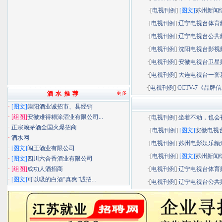
·[
电视刊例
]
[图文]
苏州新闻综.
·[
电视刊例
]
辽宁电视台体育频.
·[
电视刊例
]
辽宁电视台公共频.
·[
电视刊例
]
沈阳电视台影视频.
·[
电视刊例
]
安徽电视台卫星频.
·[
电视刊例
]
大连电视台一套新.
·[
电视刊例
]
CCTV-7《品牌信息
酒 水 推 荐
更多
·
[图文]
崇阳酒业诚招市、县经销
·
[组图]
安徽难得糊涂酒业有限公司...
·[
电视刊例
]
坐着不动，也会被.
·
正宗赖茅酒全国火爆招商
·[
电视刊例
]
[图文]
安徽电视台.
·
酒水网
·[
电视刊例
]
苏州电影娱乐频道.
·
[图文]
闯王酒业有限公司
·[
电视刊例
]
[图文]
苏州新闻综.
·
[图文]
四川六合香酒业有限公司
·
[组图]
成功人酒招商
·[
电视刊例
]
辽宁电视台体育频.
·
[图文]
可以吸的白酒“真爽”诚招...
·[
电视刊例
]
辽宁电视台公共频.