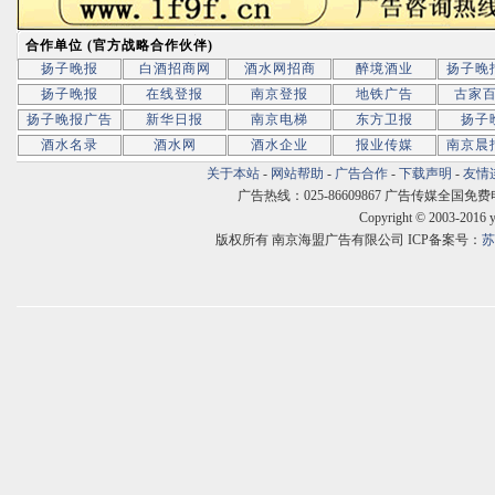
合作单位 (官方战略合作伙伴)
扬子晚报
白酒招商网
酒水网招商
醉境酒业
扬子晚
扬子晚报
在线登报
南京登报
地铁广告
古家
扬子晚报广告
新华日报
南京电梯
东方卫报
扬子
酒水名录
酒水网
酒水企业
报业传媒
南京晨
关于本站
-
网站帮助
-
广告合作
-
下载声明
-
友情
广告热线：025-86609867 广告传媒全国免费电话:400
Copyright © 2003-2016 
版权所有 南京海盟广告有限公司 ICP备案号：
苏