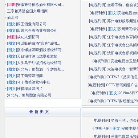
·
[组图]
安徽难得糊涂酒业有限公司...
·[
电视刊例
]
坐着不动，也会被安静
·
正宗赖茅酒全国火爆招商
·[
电视刊例
]
[图文]
安徽电视台经济
·
酒水网
·[
电视刊例
]
苏州电影娱乐频道广告
·
[图文]
闯王酒业有限公司
·[
电视刊例
]
[图文]
苏州新闻综合频
·
[图文]
四川六合香酒业有限公司
·
[组图]
成功人酒招商
·[
电视刊例
]
辽宁电视台体育频道广
·
[图文]
可以吸的白酒“真爽”诚招...
·[
电视刊例
]
辽宁电视台公共频道广
·
[图文]
燕京螺旋藻啤酒诚招经销商...
·[
电视刊例
]
沈阳电视台影视频道广
·
[图文]
天目湖啤酒点燃夏夜激情
·[
电视刊例
]
安徽电视台卫星
·
[图文]
人头马干红诚招各地经销商...
·[
电视刊例
]
大连电视台一套新闻综
·
[图文]
河北马丁葡萄酒一个辉煌灿...
·
[图文]
马丁葡萄酒招商
·[
电视刊例
]
CCTV-7《品牌信息》
·
[图文]
马丁葡萄酒营销中心
·[
电视刊例
]
CCTV新闻频道广告部
·
[图文]
难得糊涂酒图片
·[
电视刊例
]
[图文]
2019年6月27
·
河北马丁葡萄酿酒有限公司
·[
电视刊例
]
CCTV-2财经频道201
最 新 图 文
·[
电视刊例
]
坐着不动，也会被.
·[
电视刊例
]
[图文]
安徽电视台.
·[
电视刊例
]
苏州电影娱乐频道.