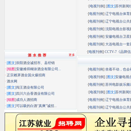
·[
电视刊例
]
[图文]
苏州新闻综.
·[
电视刊例
]
辽宁电视台体育频.
·[
电视刊例
]
辽宁电视台公共频.
·[
电视刊例
]
沈阳电视台影视频.
·[
电视刊例
]
安徽电视台卫星频.
·[
电视刊例
]
大连电视台一套新.
·[
电视刊例
]
CCTV-7《品牌信息
酒 水 推 荐
更多
·
[图文]
崇阳酒业诚招市、县经销
·
[组图]
安徽难得糊涂酒业有限公司...
·[
电视刊例
]
坐着不动，也会被.
·
正宗赖茅酒全国火爆招商
·[
电视刊例
]
[图文]
安徽电视台.
·
酒水网
·[
电视刊例
]
苏州电影娱乐频道.
·
[图文]
闯王酒业有限公司
·[
电视刊例
]
[图文]
苏州新闻综.
·
[图文]
四川六合香酒业有限公司
·
[组图]
成功人酒招商
·[
电视刊例
]
辽宁电视台体育频.
·
[图文]
可以吸的白酒“真爽”诚招...
·[
电视刊例
]
辽宁电视台公共频.