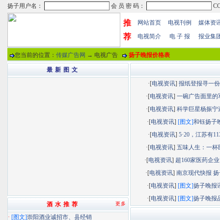
推
网站首页
电视刊例
媒体资
荐
电视简介
电 子 报
报业集
您当前的位置：
传媒广告网
→ 电视广告
扬子晚报价格表
最 新 图 文
·[
电视资讯
]
报纸登报寻一份“.
·[
电视资讯
]
一碗广告面里的军.
·[
电视资讯
]
科学巨星杨振宁逝.
·[
电视资讯
]
[图文]
和钰扬子晚.
·[
电视资讯
]
5·20，江苏有113.
·[
电视资讯
]
五味人生：一杯民.
·[
电视资讯
]
超160家医药企业以
·[
电视资讯
]
南京现代快报 扬子
·[
电视资讯
]
[图文]
扬子晚报讯.
·[
电视资讯
]
[图文]
扬子晚报品.
酒 水 推 荐
更多
·
[图文]
崇阳酒业诚招市、县经销