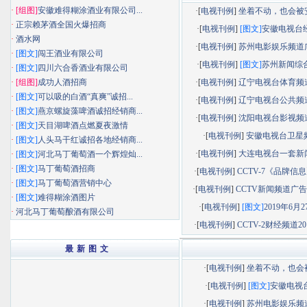
·
[组图]
安徽难得糊涂酒业有限公司...
·[
电视刊例
]
坐着不动，也会被安静
·
正宗赖茅酒全国火爆招商
·[
电视刊例
]
[图文]
安徽电视台经济
·
酒水网
·[
电视刊例
]
苏州电影娱乐频道广告
·
[图文]
闯王酒业有限公司
·[
电视刊例
]
[图文]
苏州新闻综合频
·
[图文]
四川六合香酒业有限公司
·
[组图]
成功人酒招商
·[
电视刊例
]
辽宁电视台体育频道广
·
[图文]
可以吸的白酒“真爽”诚招...
·[
电视刊例
]
辽宁电视台公共频道广
·
[图文]
燕京螺旋藻啤酒诚招经销商...
·[
电视刊例
]
沈阳电视台影视频道广
·
[图文]
天目湖啤酒点燃夏夜激情
·[
电视刊例
]
安徽电视台卫星
·
[图文]
人头马干红诚招各地经销商...
·[
电视刊例
]
大连电视台一套新闻综
·
[图文]
河北马丁葡萄酒一个辉煌灿...
·
[图文]
马丁葡萄酒招商
·[
电视刊例
]
CCTV-7《品牌信息》
·
[图文]
马丁葡萄酒营销中心
·[
电视刊例
]
CCTV新闻频道广告部
·
[图文]
难得糊涂酒图片
·[
电视刊例
]
[图文]
2019年6月27
·
河北马丁葡萄酿酒有限公司
·[
电视刊例
]
CCTV-2财经频道201
最 新 图 文
·[
电视刊例
]
坐着不动，也会被.
·[
电视刊例
]
[图文]
安徽电视台.
·[
电视刊例
]
苏州电影娱乐频道.