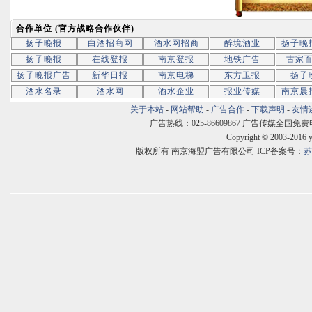
合作单位 (官方战略合作伙伴)
扬子晚报
白酒招商网
酒水网招商
醉境酒业
扬子晚
扬子晚报
在线登报
南京登报
地铁广告
古家
扬子晚报广告
新华日报
南京电梯
东方卫报
扬子
酒水名录
酒水网
酒水企业
报业传媒
南京晨
关于本站
-
网站帮助
-
广告合作
-
下载声明
-
友情
广告热线：025-86609867 广告传媒全国免费电话:400
Copyright © 2003-2016 
版权所有 南京海盟广告有限公司 ICP备案号：
苏