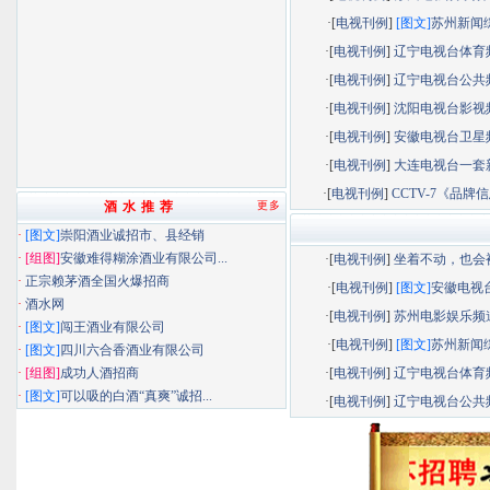
·[
电视刊例
]
[图文]
苏州新闻综.
·[
电视刊例
]
辽宁电视台体育频.
·[
电视刊例
]
辽宁电视台公共频.
·[
电视刊例
]
沈阳电视台影视频.
·[
电视刊例
]
安徽电视台卫星频.
·[
电视刊例
]
大连电视台一套新.
·[
电视刊例
]
CCTV-7《品牌信息
酒 水 推 荐
更多
·
[图文]
崇阳酒业诚招市、县经销
·
[组图]
安徽难得糊涂酒业有限公司...
·[
电视刊例
]
坐着不动，也会被.
·
正宗赖茅酒全国火爆招商
·[
电视刊例
]
[图文]
安徽电视台.
·
酒水网
·[
电视刊例
]
苏州电影娱乐频道.
·
[图文]
闯王酒业有限公司
·[
电视刊例
]
[图文]
苏州新闻综.
·
[图文]
四川六合香酒业有限公司
·
[组图]
成功人酒招商
·[
电视刊例
]
辽宁电视台体育频.
·
[图文]
可以吸的白酒“真爽”诚招...
·[
电视刊例
]
辽宁电视台公共频.