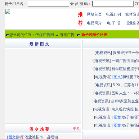
推
网站首页
电视刊例
媒体资
荐
电视简介
电 子 报
报业集
您当前的位置：
传媒广告网
→ 电视广告
扬子晚报价格表
最 新 图 文
·[
电视资讯
]
报纸登报寻一份“.
·[
电视资讯
]
一碗广告面里的军.
·[
电视资讯
]
科学巨星杨振宁逝.
·[
电视资讯
]
[图文]
和钰扬子晚.
·[
电视资讯
]
5·20，江苏有113.
·[
电视资讯
]
五味人生：一杯民.
·[
电视资讯
]
超160家医药企业以
·[
电视资讯
]
南京现代快报 扬子
·[
电视资讯
]
[图文]
扬子晚报讯.
·[
电视资讯
]
[图文]
扬子晚报品.
酒 水 推 荐
更多
·
[图文]
崇阳酒业诚招市、县经销