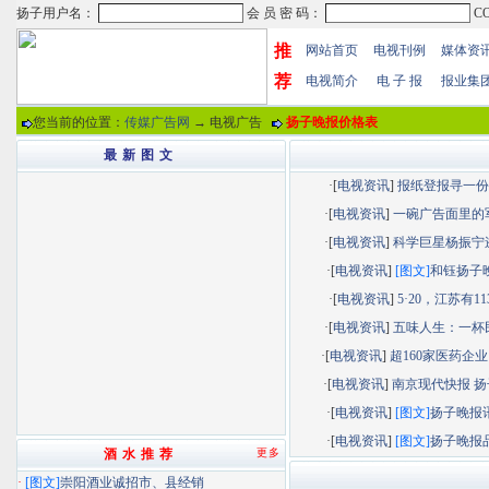
推
网站首页
电视刊例
媒体资
荐
电视简介
电 子 报
报业集
您当前的位置：
传媒广告网
→ 电视广告
扬子晚报价格表
最 新 图 文
·[
电视资讯
]
报纸登报寻一份“.
·[
电视资讯
]
一碗广告面里的军.
·[
电视资讯
]
科学巨星杨振宁逝.
·[
电视资讯
]
[图文]
和钰扬子晚.
·[
电视资讯
]
5·20，江苏有113.
·[
电视资讯
]
五味人生：一杯民.
·[
电视资讯
]
超160家医药企业以
·[
电视资讯
]
南京现代快报 扬子
·[
电视资讯
]
[图文]
扬子晚报讯.
·[
电视资讯
]
[图文]
扬子晚报品.
酒 水 推 荐
更多
·
[图文]
崇阳酒业诚招市、县经销