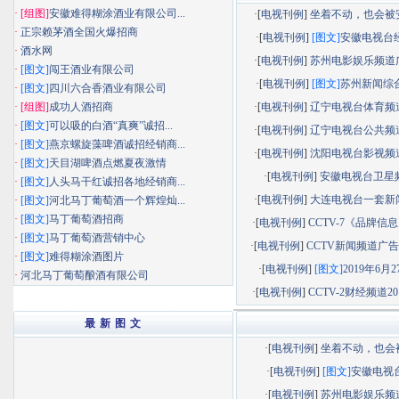
·
[组图]
安徽难得糊涂酒业有限公司...
·[
电视刊例
]
坐着不动，也会被安静
·
正宗赖茅酒全国火爆招商
·[
电视刊例
]
[图文]
安徽电视台经济
·
酒水网
·[
电视刊例
]
苏州电影娱乐频道广告
·
[图文]
闯王酒业有限公司
·[
电视刊例
]
[图文]
苏州新闻综合频
·
[图文]
四川六合香酒业有限公司
·
[组图]
成功人酒招商
·[
电视刊例
]
辽宁电视台体育频道广
·
[图文]
可以吸的白酒“真爽”诚招...
·[
电视刊例
]
辽宁电视台公共频道广
·
[图文]
燕京螺旋藻啤酒诚招经销商...
·[
电视刊例
]
沈阳电视台影视频道广
·
[图文]
天目湖啤酒点燃夏夜激情
·[
电视刊例
]
安徽电视台卫星
·
[图文]
人头马干红诚招各地经销商...
·[
电视刊例
]
大连电视台一套新闻综
·
[图文]
河北马丁葡萄酒一个辉煌灿...
·
[图文]
马丁葡萄酒招商
·[
电视刊例
]
CCTV-7《品牌信息》
·
[图文]
马丁葡萄酒营销中心
·[
电视刊例
]
CCTV新闻频道广告部
·
[图文]
难得糊涂酒图片
·[
电视刊例
]
[图文]
2019年6月27
·
河北马丁葡萄酿酒有限公司
·[
电视刊例
]
CCTV-2财经频道201
最 新 图 文
·[
电视刊例
]
坐着不动，也会被.
·[
电视刊例
]
[图文]
安徽电视台.
·[
电视刊例
]
苏州电影娱乐频道.