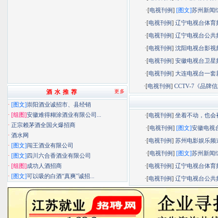
·[
电视刊例
]
[图文]
苏州新闻综.
·[
电视刊例
]
辽宁电视台体育频.
·[
电视刊例
]
辽宁电视台公共频.
·[
电视刊例
]
沈阳电视台影视频.
·[
电视刊例
]
安徽电视台卫星频.
·[
电视刊例
]
大连电视台一套新.
·[
电视刊例
]
CCTV-7《品牌信息
酒 水 推 荐
更多
·
[图文]
崇阳酒业诚招市、县经销
·
[组图]
安徽难得糊涂酒业有限公司...
·[
电视刊例
]
坐着不动，也会被.
·
正宗赖茅酒全国火爆招商
·[
电视刊例
]
[图文]
安徽电视台.
·
酒水网
·[
电视刊例
]
苏州电影娱乐频道.
·
[图文]
闯王酒业有限公司
·[
电视刊例
]
[图文]
苏州新闻综.
·
[图文]
四川六合香酒业有限公司
·
[组图]
成功人酒招商
·[
电视刊例
]
辽宁电视台体育频.
·
[图文]
可以吸的白酒“真爽”诚招...
·[
电视刊例
]
辽宁电视台公共频.