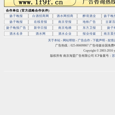
合作单位 (官方战略合作伙伴)
扬子晚报
白酒招商网
酒水网招商
醉境酒业
扬子晚
扬子晚报
在线登报
南京登报
地铁广告
古家
扬子晚报广告
新华日报
南京电梯
东方卫报
扬子
酒水名录
酒水网
酒水企业
报业传媒
南京晨
关于本站
-
网站帮助
-
广告合作
-
下载声明
-
友情
广告热线：025-86609867 广告传媒全国免费电话:400
Copyright © 2003-2016 
版权所有 南京海盟广告有限公司 ICP备案号：
苏