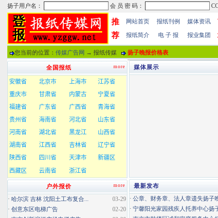
推
网站首页
报纸刊例
媒体资讯
荐
报纸简介
电 子 报
报业集团
您当前的位置：
传媒广告网
→ 报纸传媒
扬子晚报价格表
more
媒体展示
全国报纸
more
最新发布
户外报价
·
公章、财务章、法人章遗失扬子晚报
·
哈尔滨 吉林 沈阳土工布复合...
03-29
·
宁馨阳光家园残疾人托养中心扬子晚
·
创意东区电梯广告
02-20