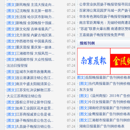
·
公章营业执照扬子晚报登报寻回
·
[图文]
新民晚报 主流大报走向...
07-24
·
百家湖公寓花园罗马城一房产扬子晚
·
[图文]
辽沈晚报 东北第一都市...
07-24
·
华东有色测绘院扬子晚报登报解
·
[图文]
生活报 哈尔滨市影响力...
07-24
·
南京零距离曝光：无锡经销商遭遇"假
·
[图文]
新晚报 全国晚报十强媒...
07-24
·
“苏超”联赛火爆出圈 南通赛区赞助
·
[图文]
新文化报 吉林省最具广...
07-24
·
王嘉懿扬子晚报登报免责声明
·
[图文]
北方新报 内蒙古地区第...
07-24
·
[图文]
华西都市报 中国最具投...
07-24
报纸刊例
·
[图文]
重庆晨报 重庆第一媒体...
07-24
·
[图文]
三湘都市报 大报风范一...
07-24
·
[图文]
南国都市报 大众性报纸...
07-24
·
法治日报登报
07-24
·
[图文]
盐城市兴都市政撤离南...
07-24
图文]
岳阳晚报最新广告刊例价格
·
[图文]
连云港谦源注销公告江...
07-24
·
[图文]
当代商报最新广告刊例价
·
[图文]
南京中盛太阳能清算公...
07-24
·
东方女报
·
[图文]
江苏安红决议解散江苏...
07-24
·
[图文]
《温州商报》2011年广告
·
大云江苏商报注销公告
07-24
·
[图文]
今日女报最新广告刊例价
·
[图文]
股权公开转让新华日报...
07-24
·
[图文]
湖南经济报最新广告刊例
·
[图文]
如皋工业园区花木盆景...
07-24
·
[图文]
金鹰报最新广告刊例价格
·
[图文]
江苏商报减资公告是省...
07-24
·
[图文]
三湘都市报最新广告刊例
·
[图文]
扬子晚报拍卖公告怎么...
07-24
·
湖南日报最新广告刊例价格表
·
[图文]
久昌扬子晚报注销公告...
07-24