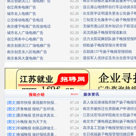
·
南京市鼓楼区诚和家庭服务中心扬子
·
南京创新滨江广场电梯广告
02-20
·
连云港山地情怀自行车运动俱乐部扬
·
创立商务电梯广告
02-20
·
出生医学证明遗失更名公告扬子晚报
·
城市名人电梯广告
02-20
·
三知堂文化服务中心扬子晚报登
·
公交移动电视广告电话
02-20
·
无锡市惠山区党外知识分子联谊会扬
·
南京楼宇电视广告投放电话
02-20
·
吴沈燕扬子晚报登报道歉信
·
城市名人广场电梯广告
02-20
·
活力太阳花舞蹈队扬子晚报登报民办
·
创立商务中心电梯广告
02-20
·
招租扬子晚报登报分类登报
·
南京创新滨江广场电梯广告
02-20
·
石鼓路137号扬子晚报登报招租
·
南京创意东八区电梯广告
02-20
·
退役军人优待证丢失出生医学证明扬
·
南京春风大厦电梯广告
02-20
more
媒体资讯
报纸介绍
·
原人保后港保险所财产扬子晚报登报
·
[图文]
都市快报 展现都市快报...
07-24
·
南京市被拆迁住房困难户申请经济适
·
[图文]
齐鲁晚报 报纸广告环境...
07-24
·
江苏法官培训学院南京分院扬子晚报
·
[图文]
重庆晚报 坚持追求真实...
07-24
·
南京市广播电视监测站扬子晚报登报
·
[图文]
今晚报 敢为天下先
07-24
·
高淳县工贸扬子晚报登报注销公
·
[图文]
羊城晚报 创新品牌做主...
07-24
·
生日祝福扬子晚报登报结婚启事
·
[图文]
春城晚报 做好报纸质量...
07-24