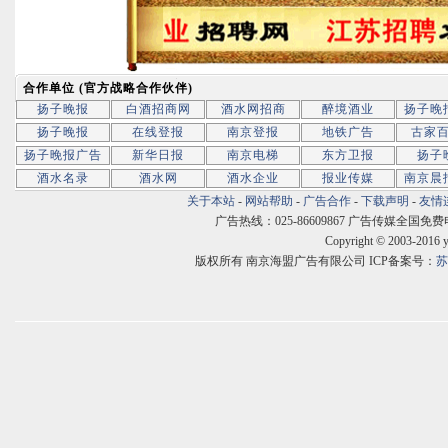
合作单位 (官方战略合作伙伴)
扬子晚报
白酒招商网
酒水网招商
醉境酒业
扬子晚
扬子晚报
在线登报
南京登报
地铁广告
古家
扬子晚报广告
新华日报
南京电梯
东方卫报
扬子
酒水名录
酒水网
酒水企业
报业传媒
南京晨
关于本站
-
网站帮助
-
广告合作
-
下载声明
-
友情
广告热线：025-86609867 广告传媒全国免费电话:400
Copyright © 2003-2016 
版权所有 南京海盟广告有限公司 ICP备案号：
苏