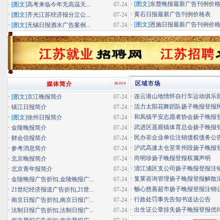
·
[图文]
东楚晚报最新广告刊例价
·
[图文]
高考来临今年无高温天...
07-24
·
黄石日报最新广告刊例价格表
·
[图文]
齐光江苏经济报分立公...
07-24
·
[图文]
恩施日报最新广告刊例价
·
[图文]
无锡日报酒水广告案例...
07-24
more
区域市场
媒体简介
·
连云港山地情怀自行车运动俱乐部扬
·
[图文]
京江晚报简介
07-24
·
活力太阳花舞蹈队扬子晚报登报民办
·
镇江日报简介
07-24
·
和凤镇平安志愿者协会扬子晚报登报
·
[图文]
徐州日报简介
07-24
·
武进区遥观镇体育总会扬子晚报登报
·
金陵晚报简介
07-24
·
民办非企业单位注销债权债务公
·
财会信报简介
07-24
·
沪武高速太仓至常州段扬子晚报登报
·
参考消息简介
07-24
·
尚明珍扬子晚报登报权属声明
·
北京晚报简介
07-24
·
清江浦区支公司扬子晚报登报注
·
北京青年报简介
07-24
·
复莱咨询管理扬子晚报登报解散
·
金陵晚报广告折扣,金陵晚报广...
07-24
·
畅心慈善超市扬子晚报登报注销
·
21世纪经济报道广告折扣,21世...
07-24
·
行政处罚事先告知书送达公告
·
南京日报广告折扣,南京日报广...
07-24
·
出生证公章挂失扬子晚报登报优待证
·
法制日报广告折扣,法制日报广...
07-24