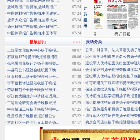
·
南京晨报广告折扣,南京晨报广...
07-24
·
盐城晚报广告折扣,盐城晚报广...
07-24
·
中国建材报广告折扣,中国建材...
07-24
·
盐阜大众报广告折扣,盐阜大众...
07-24
·
扬州日报广告折扣,扬州日报广...
07-24
·
中国体育报广告折扣,中国体育...
07-24
more
报纸分类
报纸折扣
·
公章、财务章、法人章遗失扬子晚报
·
三知堂文化服务中心扬子晚报...
08-07
·
出生医学证明遗失更名公告扬子晚报
·
石鼓路137号扬子晚报登报招租...
08-06
·
退役军人优待证丢失出生医学证明扬
·
张光耀雨花拆迁办扬子晚报登...
08-05
·
会计师证书扬子晚报登报退役军
·
丰县马公书院社会组织扬子晚...
08-04
·
退役军人优待证登报挂失扬子晚报登
·
纽泰科化工扬子晚报许可证号...
07-30
·
许可证遗失工程师证书扬子晚报登报
·
李军债权转让暨催收扬子晚报...
07-29
·
保证金收据遗失扬子晚报登报退役军
·
劳动模范协会扬子晚报登报注...
07-28
·
优待证出生医学证明扬子晚报登报海
·
拆迁住房困难户申请经济适用...
07-25
·
海运提单优待证遗失扬子晚报登报挂
·
工运理论研究会扬子晚报登报...
07-25
·
推广宣传服务项目扬子晚报登报中标
·
中邦敬诚工程扬子晚报登报中...
07-25
·
退役军人优待证挂失扬子晚报登报消
·
租赁权扬子晚报登报拍租公告...
07-22
·
购房合同遗失扬子晚报登报挂失退役
·
京新社区一路同行义工协会扬...
07-17