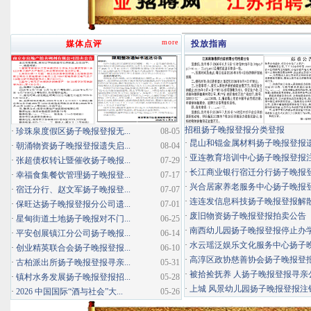
more
媒体点评
投放指南
招租扬子晚报登报分类登报
·
珍珠泉度假区扬子晚报登报无...
08-05
·
昆山和锟金属材料扬子晚报登报
·
朝涌物资扬子晚报登报遗失启...
08-04
·
亚连教育培训中心扬子晚报登报
·
张超债权转让暨催收扬子晚报...
07-29
·
长江商业银行宿迁分行扬子晚报登报
·
幸福食集餐饮管理扬子晚报登...
07-17
·
兴合居家养老服务中心扬子晚报登报
·
宿迁分行、赵文军扬子晚报登...
07-07
·
连连发信息科技扬子晚报登报解
·
保旺达扬子晚报登报分公司遗...
07-01
·
废旧物资扬子晚报登报拍卖公告
·
星甸街道土地扬子晚报对不门...
06-25
·
南西幼儿园扬子晚报登报停止办
·
平安创展镇江分公司扬子晚报...
06-14
·
水云瑶泛娱乐文化服务中心扬子晚报
·
创业精英联合会扬子晚报登报...
06-10
·
高淳区政协慈善协会扬子晚报登
·
古柏派出所扬子晚报登报寻亲...
05-31
·
被拾捡抚养 人扬子晚报登报寻亲
·
镇村水务发展扬子晚报登报招...
05-28
·
上城 风景幼儿园扬子晚报登报注
·
2026 中国国际“酒与社会”大...
05-26